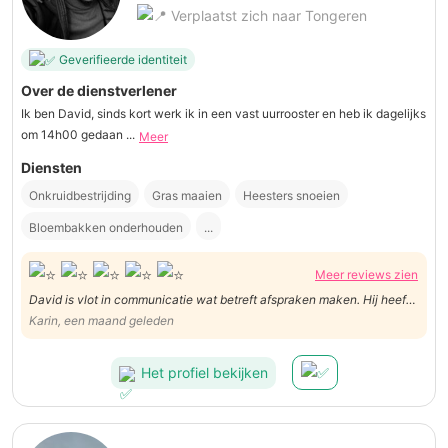
Verplaatst zich naar Tongeren
Geverifieerde identiteit
Over de dienstverlener
Ik ben David, sinds kort werk ik in een vast uurrooster en heb ik dagelijks
om 14h00 gedaan ...
Meer
Diensten
Onkruidbestrijding
Gras maaien
Heesters snoeien
Bloembakken onderhouden
...
Meer reviews zien
David is vlot in communicatie wat betreft afspraken maken. Hij heeft
goed gewerkt in de tuin van mijn moeder en alles netjes op orde
Karin, een maand geleden
gebracht. Bedankt David!
Het profiel bekijken