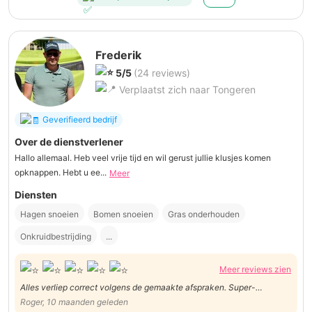
Frederik
5/5
(24 reviews)
Verplaatst zich naar Tongeren
Geverifieerd bedrijf
Over de dienstverlener
Hallo allemaal. Heb veel vrije tijd en wil gerust jullie klusjes komen
opknappen. Hebt u ee...
Meer
Diensten
Hagen snoeien
Bomen snoeien
Gras onderhouden
Onkruidbestrijding
...
Meer reviews zien
Alles verliep correct volgens de gemaakte afspraken. Super-
Roger, 10 maanden geleden
professioneel met uitstekende kennis van tuinen en planten. Dank.