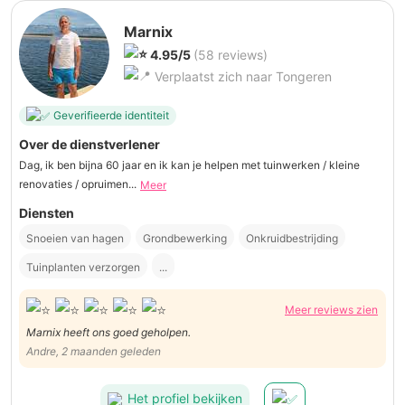
Marnix
4.95/5
(58 reviews)
Verplaatst zich naar Tongeren
Geverifieerde identiteit
Over de dienstverlener
Dag, ik ben bijna 60 jaar en ik kan je helpen met tuinwerken / kleine
renovaties / opruimen...
Meer
Diensten
Snoeien van hagen
Grondbewerking
Onkruidbestrijding
Tuinplanten verzorgen
...
Meer reviews zien
Marnix heeft ons goed geholpen.
Andre, 2 maanden geleden
Het profiel bekijken