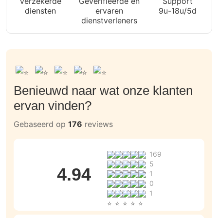
Verzekerde
Geverifieerde en
Support
diensten
ervaren
9u-18u/5d
dienstverleners
Benieuwd naar wat onze klanten
ervan vinden?
Gebaseerd op
176
reviews
169
5
4.94
1
0
1