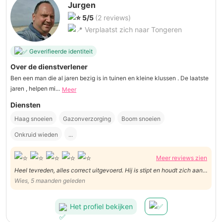
Jurgen
5/5
(2 reviews)
Verplaatst zich naar Tongeren
Geverifieerde identiteit
Over de dienstverlener
Ben een man die al jaren bezig is in tuinen en kleine klussen . De laatste
jaren , helpen mi...
Meer
Diensten
Haag snoeien
Gazonverzorging
Boom snoeien
Onkruid wieden
...
Meer reviews zien
Heel tevreden, alles correct uitgevoerd. Hij is stipt en houdt zich aan
de afspraak.
Wies, 5 maanden geleden
Het profiel bekijken