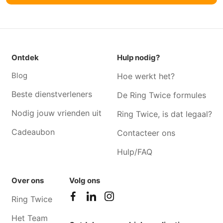
comte
Sint-Truiden
Tuinonderhoud Neerharen
Tuinonderhoud Gingelom
Tuinonderhoud Stevoort
Tuinonderhoud Kuringen
Tuinonderhoud Velm
Tuinonderhoud Fouron-
Ontdek
Hulp nodig?
saint-martin
Blog
Hoe werkt het?
Tuinonderhoud Zonhoven
Tuinonderhoud Fouron-
Beste dienstverleners
De Ring Twice formules
saint-pierre
Nodig jouw vrienden uit
Ring Twice, is dat legaal?
Cadeaubon
Contacteer ons
Hulp/FAQ
Over ons
Volg ons
Ring Twice
Het Team