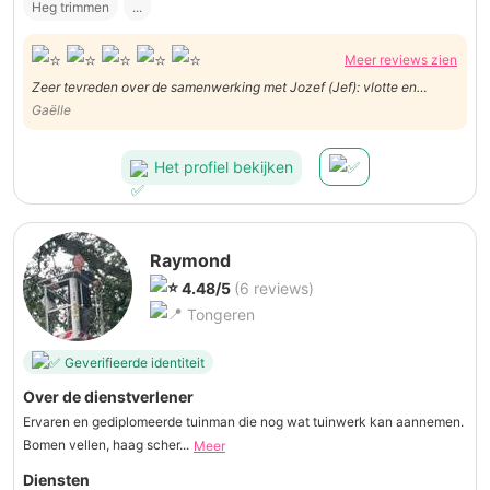
Heg trimmen
...
Meer reviews zien
Zeer tevreden over de samenwerking met Jozef (Jef): vlotte en
duidelijke comminicatie, altijd perfect op tijd en goed uitgevoerd werk.
Gaëlle
Wij doen in de toekomst zeker nog beroep op Jozef!
Het profiel bekijken
Raymond
4.48/5
(6 reviews)
Tongeren
Geverifieerde identiteit
Over de dienstverlener
Ervaren en gediplomeerde tuinman die nog wat tuinwerk kan aannemen.
Bomen vellen, haag scher...
Meer
Diensten