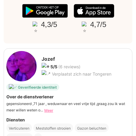
4,3/5
4,7/5
Jozef
5/5
(6 reviews)
Verplaatst zich naar Tongeren
Geverifieerde identiteit
Over de dienstverlener
gepensioneerd ,71 jaar , weduwnaar en veel vrije tijd ,graag zou ik wat
meer willen weten o...
Meer
Diensten
Verticuteren
Meststoffen strooien
Gazon beluchten