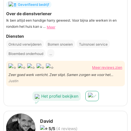
Geverifieerd bedrijf
Over de dienstverlener
Ik ben altijd een handige harry geweest. Voor bijna alle werken in en
rondom het huis kan u ...
Meer
Diensten
Onkruid verwijderen
Bomen snoeien
Tuinsnoei service
Bloembed onderhoud
...
Meer reviews zien
Zeer goed werk verricht. Zeer stipt. Samen zorgen we voor het
oplossen van moeilijkheden. Zeer aangename persoon.
Justin
Het profiel bekijken
David
5/5
(4 reviews)