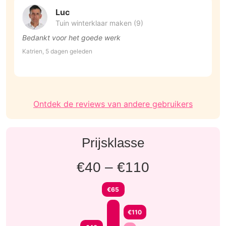
Luc
Tuin winterklaar maken (9)
Bedankt voor het goede werk
K
Katrien, 5 dagen geleden
Ja
Ontdek de reviews van andere gebruikers
Prijsklasse
€40 – €110
€65
€110