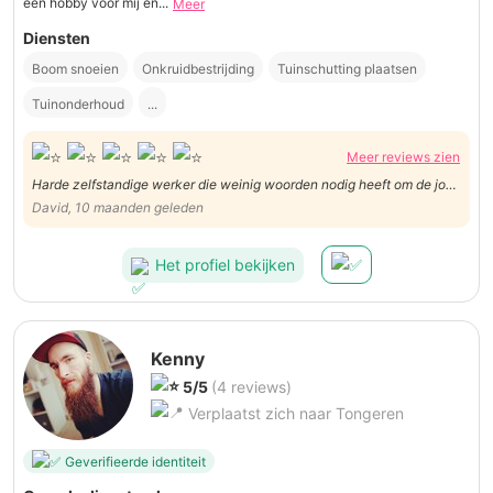
een hobby voor mij en...
Meer
Diensten
Boom snoeien
Onkruidbestrijding
Tuinschutting plaatsen
Tuinonderhoud
...
Meer reviews zien
Harde zelfstandige werker die weinig woorden nodig heeft om de job
te klaren.
David, 10 maanden geleden
Het profiel bekijken
Kenny
5/5
(4 reviews)
Verplaatst zich naar Tongeren
Geverifieerde identiteit