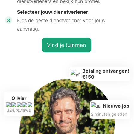
dienstverleners en bekijk hun profiel.
Selecteer jouw dienstverlener
3
Kies de beste dienstverlener voor jouw
aanvraag.
Vind je tuinman
Betaling ontvangen!
€150
Olivier
Nieuwe job
124 reviews
2 minuten geleden