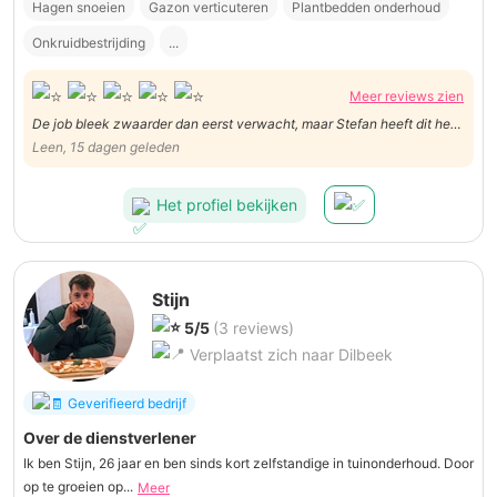
Hagen snoeien
Gazon verticuteren
Plantbedden onderhoud
Onkruidbestrijding
...
Meer reviews zien
De job bleek zwaarder dan eerst verwacht, maar Stefan heeft dit heel
goed uitgevoerd!
Leen, 15 dagen geleden
Het profiel bekijken
Stijn
5/5
(3 reviews)
Verplaatst zich naar Dilbeek
Geverifieerd bedrijf
Over de dienstverlener
Ik ben Stijn, 26 jaar en ben sinds kort zelfstandige in tuinonderhoud. Door
op te groeien op...
Meer