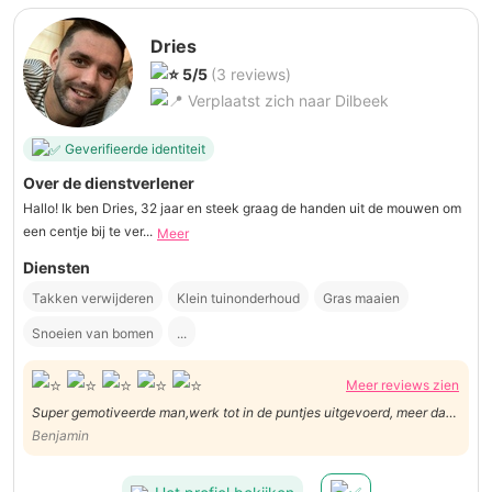
Dries
5/5
(3 reviews)
Verplaatst zich naar Dilbeek
Geverifieerde identiteit
Over de dienstverlener
Hallo! Ik ben Dries, 32 jaar en steek graag de handen uit de mouwen om
een centje bij te ver...
Meer
Diensten
Takken verwijderen
Klein tuinonderhoud
Gras maaien
Snoeien van bomen
...
Meer reviews zien
Super gemotiveerde man,werk tot in de puntjes uitgevoerd, meer dan
voor herhaling vatbaar
Benjamin