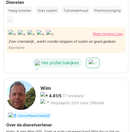
Diensten
Haag snoeien
Gras zaaien
Tuinonderhoud
Plantverzorging
...
Meer reviews zien
Zeer vriendelijk , werkt zonder stoppen of rusten en goed gedaan.
Raymond
Het profiel bekijken
Wim
4.81/5
(7 reviews)
Verplaatst zich naar Dilbeek
Geverifieerd bedrijf
Over de dienstverlener
Hallo, ik ben Wim (45). Zoek je echt vakmanschap? Mijn focus ligt op