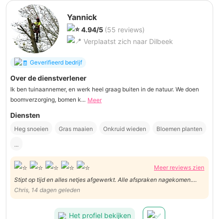
Yannick
4.94/5
(55 reviews)
Verplaatst zich naar Dilbeek
Geverifieerd bedrijf
Over de dienstverlener
Ik ben tuinaannemer, en werk heel graag buiten in de natuur. We doen
boomverzorging, bomen k...
Meer
Diensten
Heg snoeien
Gras maaien
Onkruid wieden
Bloemen planten
...
Meer reviews zien
Stipt op tijd en alles netjes afgewerkt. Alle afspraken nagekomen.
Eindresultaat... ik was verbaasd dat de tuin zo groot was. Hij mag
Chris, 14 dagen geleden
zeker terug komen. Yannick is iemand waar je ècht kan op rekenen.
Het profiel bekijken