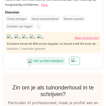
hoogwaardig schilderwer...
Meer
Diensten
Terras reinigen
Gevel schoonmaken
Ramen wassen
Snoeien van hagen
...
Meer reviews zien
Excellent travail de Wim et son équipier. Le travail a été fait avec de la
précision dans les moindres détails et le chantier a été laissé propre à
Nathalie, 2 maanden geleden
son départ. À recommander
Het profiel bekijken
Zin om je als tuinonderhoud in te
schrijven?
Particulier of professioneel, maak je profiel aan en