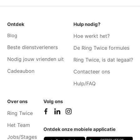
kwintens-lennik
Tuinonderhoud Vorst
Tuinonderhoud Sint-gillis
Ontdek
Hulp nodig?
Tuinonderhoud Wemmel
Tuinonderhoud Laken
Blog
Hoe werkt het?
Tuinonderhoud Ruisbroek
Tuinonderhoud Brussel
Tuinonderhoud Roosdaal
Tuinonderhoud Liedekerke
Beste dienstverleners
De Ring Twice formules
Tuinonderhoud Sint-joost-
Tuinonderhoud Affligem
Nodig jouw vrienden uit
Ring Twice, is dat legaal?
ten-node
Cadeaubon
Contacteer ons
Hulp/FAQ
Over ons
Volg ons
Ring Twice
Het Team
Ontdek onze mobiele applicatie
Jobs/Stages