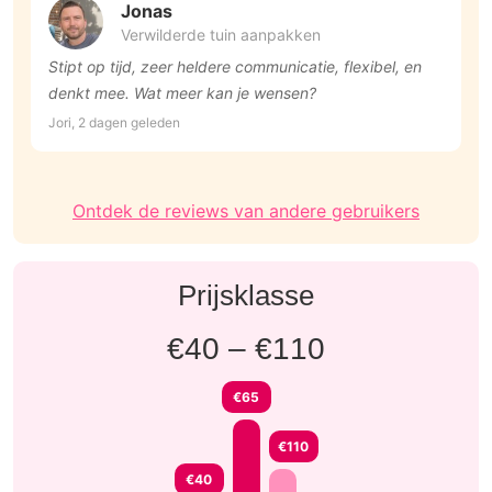
Jonas
Verwilderde tuin aanpakken
Stipt op tijd, zeer heldere communicatie, flexibel, en
D
denkt mee. Wat meer kan je wensen?
Jo
Jori, 2 dagen geleden
Ontdek de reviews van andere gebruikers
Prijsklasse
€40 – €110
€65
€110
€40