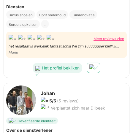
Diensten
Buxus snoeien
Oprit onderhoud
Tuinrenovatie
Borders opkuisen
...
Meer reviews zien
het resultaat is werkelijk fantastisch!!! Wij zijn suuuuuuper blij!!! Ik
raad je 1000 keer aan om met Stijn samen te werken. Het resultaat is
Marie
mooier dan ik had durven dromen.🤩🤩🤩 Dank u !!!
Het profiel bekijken
Johan
5/5
(5 reviews)
Verplaatst zich naar Dilbeek
Geverifieerde identiteit
Over de dienstverlener