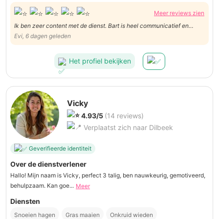
Meer reviews zien
Ik ben zeer content met de dienst. Bart is heel communicatief en
hardwerkend en zorgt ervoor dat hij alle afspraken nakomt.
Evi, 6 dagen geleden
Het profiel bekijken
Vicky
4.93/5
(14 reviews)
Verplaatst zich naar Dilbeek
Geverifieerde identiteit
Over de dienstverlener
Hallo! Mijn naam is Vicky, perfect 3 talig, ben nauwkeurig, gemotiveerd,
behulpzaam. Kan goe...
Meer
Diensten
Snoeien hagen
Gras maaien
Onkruid wieden