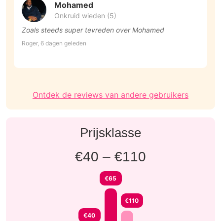
Mohamed
Onkruid wieden (5)
Zoals steeds super tevreden over Mohamed
G
g
Roger, 6 dagen geleden
w
Ar
t
a
Ontdek de reviews van andere gebruikers
Prijsklasse
€40 – €110
€65
€110
€40