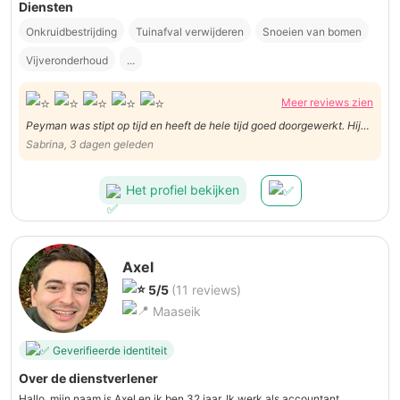
Diensten
Onkruidbestrijding
Tuinafval verwijderen
Snoeien van bomen
Vijveronderhoud
...
Meer reviews zien
Peyman was stipt op tijd en heeft de hele tijd goed doorgewerkt. Hij
zou het maai- en snoeiwerk doen ik zou opruimen. De dag zelf heeft
Sabrina, 3 dagen geleden
hij nog aangeboden om het opruimwerk in mijn plaats te doen.
Het profiel bekijken
Axel
5/5
(11 reviews)
Maaseik
Geverifieerde identiteit
Over de dienstverlener
Hallo, mijn naam is Axel en ik ben 32 jaar. Ik werk als accountant