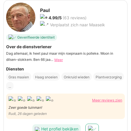
Paul
4.99/5
(63 reviews)
Verplaatst zich naar Maaseik
Geverifieerde identiteit
Over de dienstverlener
Dag allemaal, ik heet paul maar mijn roepnaam is polleke. Woon in
dilsen-stokkem. Ben 66 jaa...
Meer
Diensten
Gras maaien
Haag snoeien
Onkruid wieden
Plantverzorging
...
Meer reviews zien
Zeer goede tuinman!
Rudi, 26 dagen geleden
Het profiel bekijken