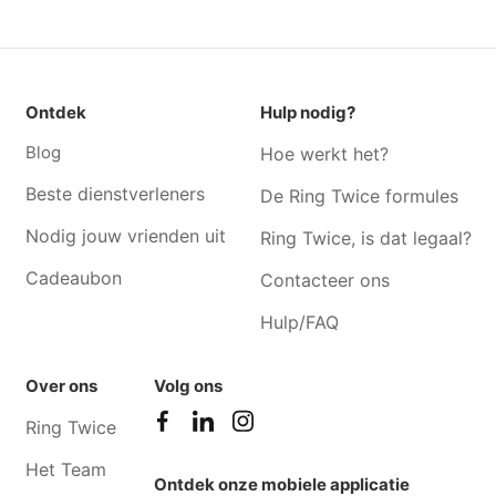
Tuinonderhoud Meeuwen
Tuinonderhoud Bocholt
Tuinonderhoud Beek
Tuinonderhoud Kaulille
Tuinonderhoud Zutendaal
Tuinonderhoud Neerharen
Tuinonderhoud Weert
Tuinonderhoud Lanaken
Ontdek
Hulp nodig?
Tuinonderhoud Houthalen
Tuinonderhoud Hechtel
Blog
Hoe werkt het?
Beste dienstverleners
De Ring Twice formules
Nodig jouw vrienden uit
Ring Twice, is dat legaal?
Cadeaubon
Contacteer ons
Hulp/FAQ
Over ons
Volg ons
Ring Twice
Het Team
Ontdek onze mobiele applicatie