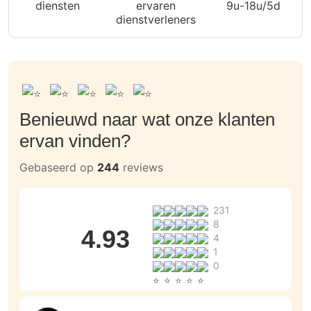
diensten
ervaren
9u-18u/5d
dienstverleners
Benieuwd naar wat onze klanten
ervan vinden?
Gebaseerd op
244
reviews
231
8
4.93
4
1
0