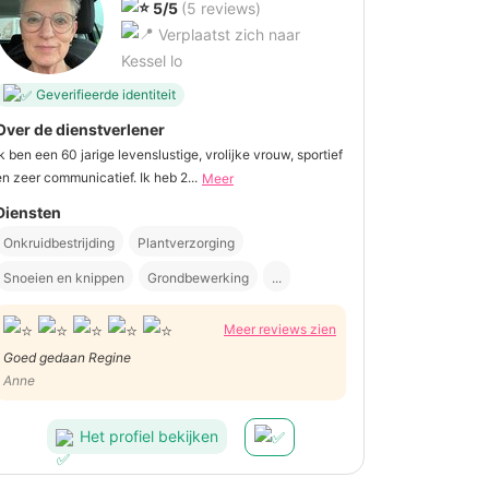
5/5
(5 reviews)
Verplaatst zich naar
Kessel lo
Geverifieerde identiteit
Over de dienstverlener
Ik ben een 60 jarige levenslustige, vrolijke vrouw, sportief
en zeer communicatief. Ik heb 2...
Meer
Diensten
Onkruidbestrijding
Plantverzorging
Snoeien en knippen
Grondbewerking
...
Meer reviews zien
Goed gedaan Regine
Anne
Het profiel bekijken