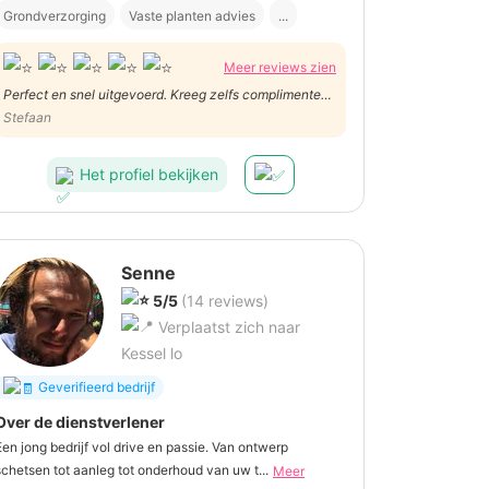
Grondverzorging
Vaste planten advies
...
Meer reviews zien
Perfect en snel uitgevoerd. Kreeg zelfs complimenten
van de buren die de nieuwe schutting prachtig vonden.
Stefaan
Voor mij geen 5/5 maar 6/5 :)
Het profiel bekijken
Senne
5/5
(14 reviews)
Verplaatst zich naar
Kessel lo
Geverifieerd bedrijf
Over de dienstverlener
Een jong bedrijf vol drive en passie. Van ontwerp
schetsen tot aanleg tot onderhoud van uw t...
Meer