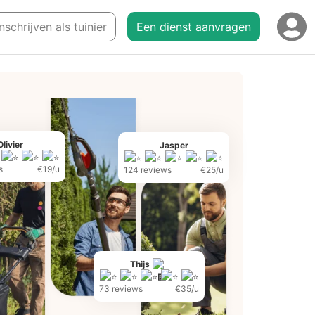
nschrijven als tuinier
Een dienst aanvragen
Olivier
Jasper
s
€19/u
124 reviews
€25/u
Thijs
73 reviews
€35/u