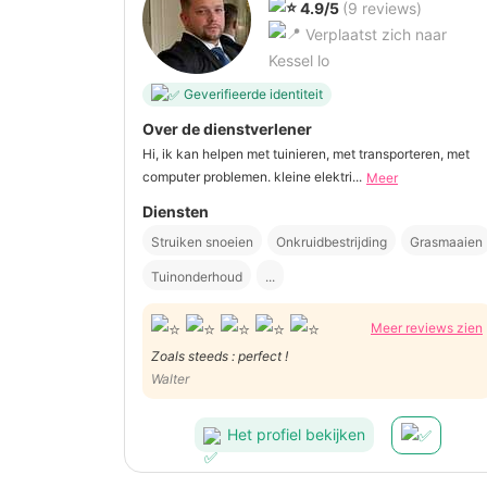
4.9/5
(9 reviews)
Verplaatst zich naar
Kessel lo
Geverifieerde identiteit
Over de dienstverlener
Hi, ik kan helpen met tuinieren, met transporteren, met
computer problemen. kleine elektri...
Meer
Diensten
Struiken snoeien
Onkruidbestrijding
Grasmaaien
Tuinonderhoud
...
Meer reviews zien
Zoals steeds : perfect !
Walter
Het profiel bekijken