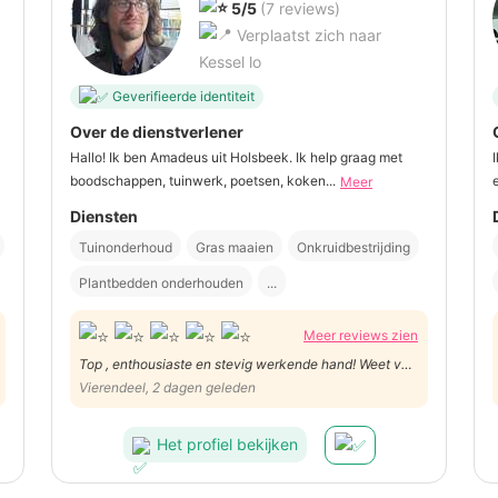
5/5
(7 reviews)
Verplaatst zich naar
Kessel lo
Geverifieerde identiteit
Over de dienstverlener
Hallo! Ik ben Amadeus uit Holsbeek. Ik help graag met
boodschappen, tuinwerk, poetsen, koken...
Meer
Diensten
Tuinonderhoud
Gras maaien
Onkruidbestrijding
Plantbedden onderhouden
...
Meer reviews zien
Top , enthousiaste en stevig werkende hand! Weet van
wanten, is zorgvuldig in wat hij doet, knipt niet zomaar
Vierendeel, 2 dagen geleden
alles weg. Houdt rekening met de wensen van de klant
en neemt anderzijds ook zelf initiatief. Aangename
Het profiel bekijken
persoon.