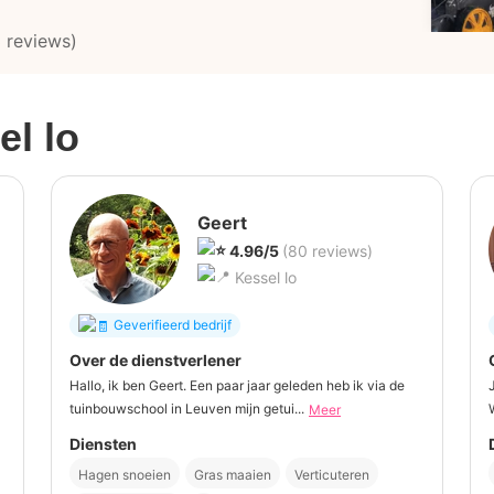
 reviews)
el lo
Geert
4.96/5
(80 reviews)
Kessel lo
Geverifieerd bedrijf
Over de dienstverlener
Hallo, ik ben Geert. Een paar jaar geleden heb ik via de
tuinbouwschool in Leuven mijn getui...
Meer
Diensten
Hagen snoeien
Gras maaien
Verticuteren