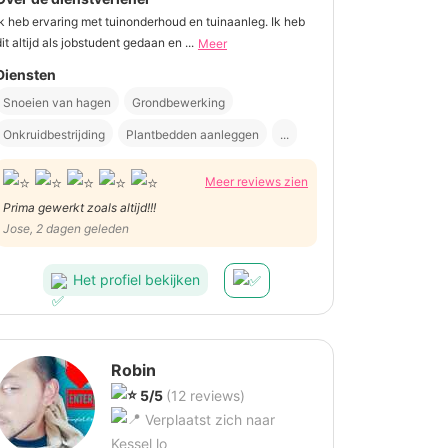
Ik heb ervaring met tuinonderhoud en tuinaanleg. Ik heb
dit altijd als jobstudent gedaan en ...
Meer
Diensten
Snoeien van hagen
Grondbewerking
Onkruidbestrijding
Plantbedden aanleggen
...
Meer reviews zien
Prima gewerkt zoals altijd!!!
Jose, 2 dagen geleden
Het profiel bekijken
Robin
5/5
(12 reviews)
Verplaatst zich naar
Kessel lo