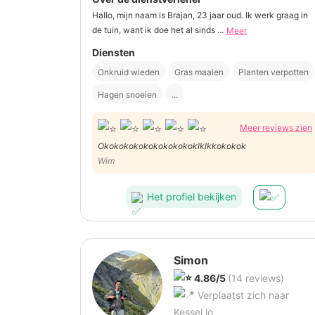
Hallo, mijn naam is Brajan, 23 jaar oud. Ik werk graag in
de tuin, want ik doe het al sinds ...
Meer
Diensten
Onkruid wieden
Gras maaien
Planten verpotten
Hagen snoeien
...
Meer reviews zien
Okokokokokokokokokoklklkkokokok
Wim
Het profiel bekijken
Simon
4.86/5
(14 reviews)
Verplaatst zich naar
Kessel lo