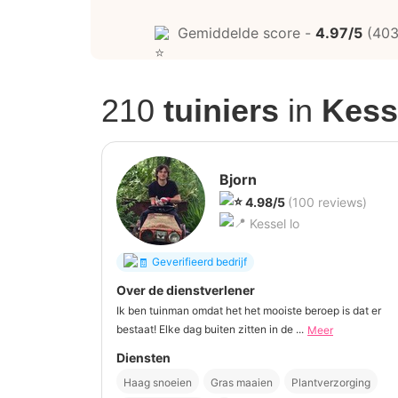
Gemiddelde score -
4.97/5
(403
210
tuiniers
in
Kess
Bjorn
4.98/5
(100 reviews)
Kessel lo
Geverifieerd bedrijf
Over de dienstverlener
Ik ben tuinman omdat het het mooiste beroep is dat er
bestaat! Elke dag buiten zitten in de ...
Meer
Diensten
Haag snoeien
Gras maaien
Plantverzorging