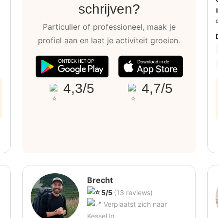
schrijven?
Particulier of professioneel, maak je
profiel aan en laat je activiteit groeien.
4,3/5
4,7/5
Brecht
5/5
(13 reviews)
Verplaatst zich naar
Kessel lo