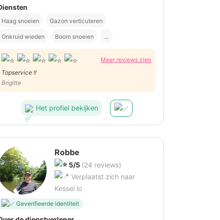
Diensten
Haag snoeien
Gazon verticuteren
Onkruid wieden
Boom snoeien
...
Meer reviews zien
Topservice !!
Brigitte
Het profiel bekijken
Robbe
5/5
(24 reviews)
Verplaatst zich naar
Kessel lo
Geverifieerde identiteit
Over de dienstverlener