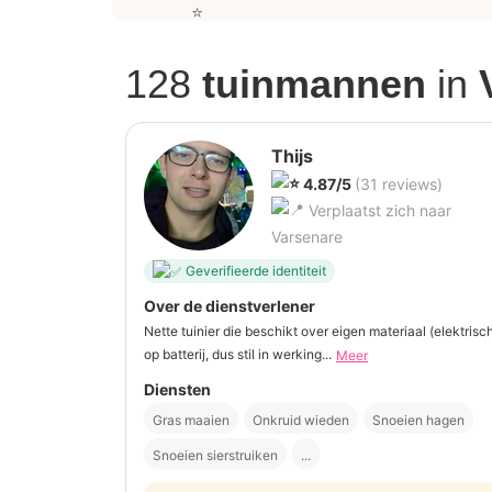
128
tuinmannen
in
Thijs
4.87/5
(31 reviews)
Verplaatst zich naar
Varsenare
Geverifieerde identiteit
Over de dienstverlener
Nette tuinier die beschikt over eigen materiaal (elektrisc
op batterij, dus stil in werking...
Meer
Diensten
Gras maaien
Onkruid wieden
Snoeien hagen
Snoeien sierstruiken
...