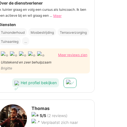
Over de dienstverlener
Ik tuinier graag en volg een cursus als tuincoach. Ik ben
een actieve bij en wil graag een ...
Meer
Diensten
Tuinonderhoud
Mosbestrijding
Terrasverzorging
Tuinaanleg
...
Meer reviews zien
Uitstekend en zeer behulpzaam
Brigitte
Het profiel bekijken
Thomas
5/5
(2 reviews)
Verplaatst zich naar