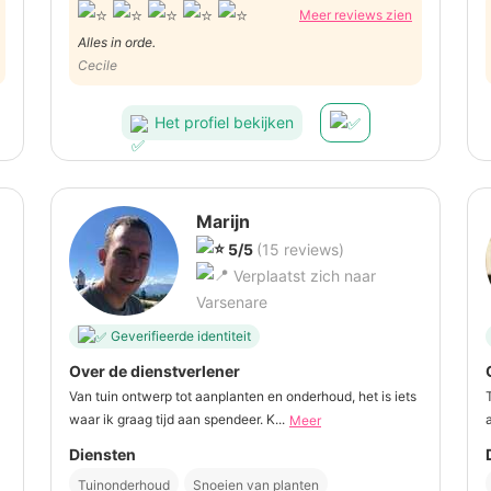
Meer reviews zien
Alles in orde.
Cecile
Het profiel bekijken
Marijn
5/5
(15 reviews)
Verplaatst zich naar
Varsenare
Geverifieerde identiteit
Over de dienstverlener
Van tuin ontwerp tot aanplanten en onderhoud, het is iets
waar ik graag tijd aan spendeer. K...
Meer
Diensten
Tuinonderhoud
Snoeien van planten