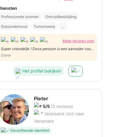
Diensten
Professionele tuinman
Onkruidbestrijding
Grasonderhoud
Tuinontwerp
...
Meer reviews zien
Super vriendelijk ! Deze persoon is een aanrader voor
al je klusjes 👌 Werk was snel en heel heel goed
Diane
gedaan ! Dankjewel J.
Het profiel bekijken
Pieter
5/5
(3 reviews)
Verplaatst zich naar
Varsenare
Geverifieerde identiteit