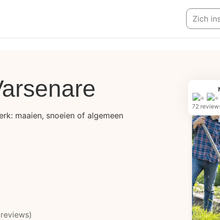
Zich in
Varsenare
72 review
werk: maaien, snoeien of algemeen
reviews)