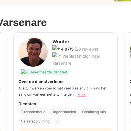
Varsenare
Wouter
4.97/5
(29 reviews)
Verplaatst zich naar
Varsenare
Geverifieerde identiteit
Over de dienstverlener
h
Alle tuinwerken voer ik met veel plezier uit. Ik vind het
zalig om van een nette tuin te gen...
Meer
Diensten
Tuinonderhoud
Hagen snoeien
Opruiming tuin
Najaarsopruiming
...