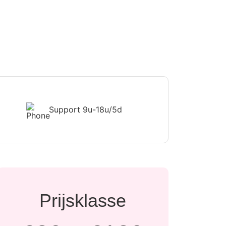
Support
9u-18u/5d
Prijsklasse