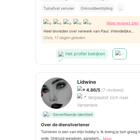
Tuinafval vervoer
Onkruidbestrijding
...
Meer reviews zien
Heel tevreden over verwerk van Paul. Vriendelijke
man, verzorgd werk
Chris, 17 dagen geleden
Het profiel bekijken
Lidwine
4.86/5
(7 reviews)
Verplaatst zich naar
Varsenare
Geverifieerde identiteit
Over de dienstverlener
Tuinieren is een van mijn hobby's. Ik breng je tuin graag i
orde. Onkruid wegdoen, aanplant...
Meer