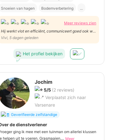
Snoeien van hagen
Bodemverbetering
...
Meer reviews zien
Hij werkt vlot en efficiënt, communiceert goed ook wat
ideeën betreft. Beleefde man
Vivi, 5 dagen geleden
Het profiel bekijken
Jochim
5/5
(2 reviews)
Verplaatst zich naar
Varsenare
Geverifieerde zelfstandige
Over de dienstverlener
Vroeger ging ik mee met een tuinman om allerlei klussen
te helpen uit te voeren. Grasmaaien,...
Meer