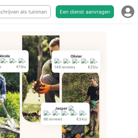
schrijven als tuinman
Een dienst aanvragen
Nicola
Olivier
s
€19/u
149 reviews
€25/u
Jasper
98 reviews
€34/u