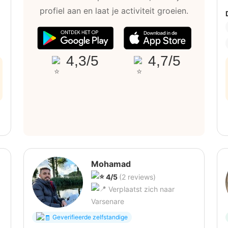
profiel aan en laat je activiteit groeien.
4,3/5
4,7/5
Mohamad
4/5
(2 reviews)
Verplaatst zich naar
Varsenare
Geverifieerde zelfstandige