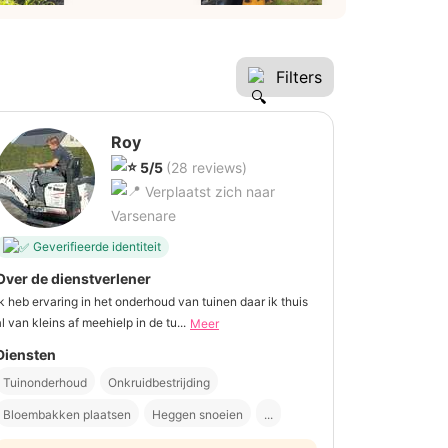
Filters
Roy
5/5
(28 reviews)
Verplaatst zich naar
Varsenare
Geverifieerde identiteit
Over de dienstverlener
Ik heb ervaring in het onderhoud van tuinen daar ik thuis
al van kleins af meehielp in de tu...
Meer
Diensten
Tuinonderhoud
Onkruidbestrijding
Bloembakken plaatsen
Heggen snoeien
...