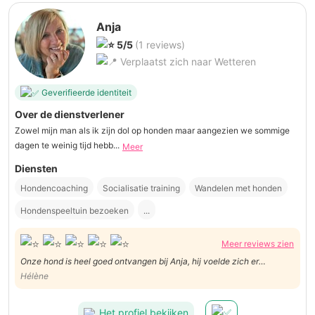
Anja
5/5
(1 reviews)
Verplaatst zich naar Wetteren
Geverifieerde identiteit
Over de dienstverlener
Zowel mijn man als ik zijn dol op honden maar aangezien we sommige
dagen te weinig tijd hebb...
Meer
Diensten
Hondencoaching
Socialisatie training
Wandelen met honden
Hondenspeeltuin bezoeken
...
Meer reviews zien
Onze hond is heel goed ontvangen bij Anja, hij voelde zich er
onmiddellijk thuis. Ik kreeg ook doorheen de dag enkele updates en
Hélène
hij was zich duidelijk goed aan het amuseren! Dankjewel Anja!!
Het profiel bekijken