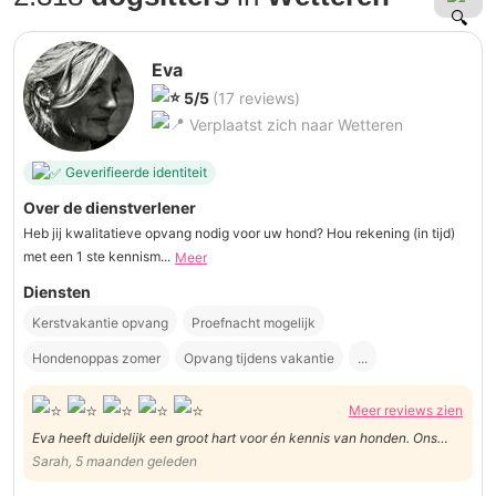
Eva
5/5
(17 reviews)
Verplaatst zich naar Wetteren
Geverifieerde identiteit
Over de dienstverlener
Heb jij kwalitatieve opvang nodig voor uw hond? Hou rekening (in tijd)
met een 1 ste kennism...
Meer
Diensten
Kerstvakantie opvang
Proefnacht mogelijk
Hondenoppas zomer
Opvang tijdens vakantie
...
Meer reviews zien
Eva heeft duidelijk een groot hart voor én kennis van honden. Ons
Jackie was onmiddellijk op haar gemak
Sarah, 5 maanden geleden