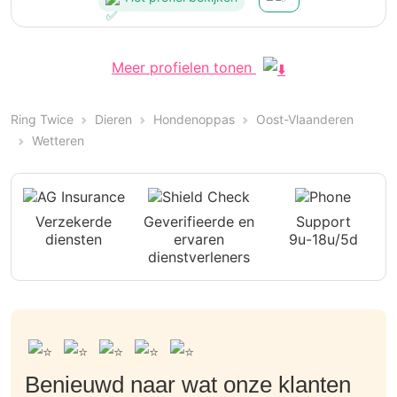
Meer profielen tonen
Ring Twice
Dieren
Hondenoppas
Oost-Vlaanderen
Wetteren
Verzekerde
Geverifieerde en
Support
diensten
ervaren
9u-18u/5d
dienstverleners
Benieuwd naar wat onze klanten