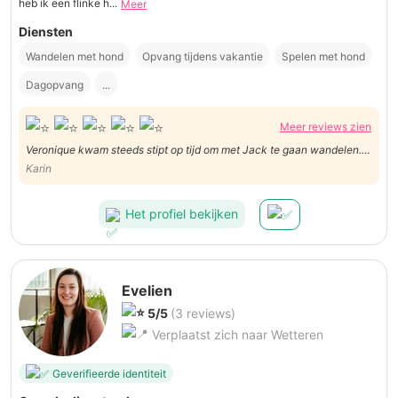
heb ik een flinke h...
Meer
Diensten
Wandelen met hond
Opvang tijdens vakantie
Spelen met hond
Dagopvang
...
Meer reviews zien
Veronique kwam steeds stipt op tijd om met Jack te gaan wandelen.
Ze bracht daarbij dikwijls haar eigen hondje mee, wat wel leuk was
Karin
voor Jack. Een heel aangenaam persoon die ook wel eens tijd
vrijmaakte voor een babbeltje of om tips te geven. Super!
Het profiel bekijken
Evelien
5/5
(3 reviews)
Verplaatst zich naar Wetteren
Geverifieerde identiteit