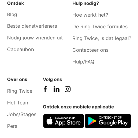
Ontdek
Hulp nodig?
Scheldewindeke
Blog
Hoe werkt het?
Hondenoppas Gentbrugge
Hondenoppas Berlare
Hondenoppas Erpe-mere
Hondenoppas Beervelde
Beste dienstverleners
De Ring Twice formules
Hondenoppas Ledeberg
Hondenoppas Zwijnaarde
Nodig jouw vrienden uit
Ring Twice, is dat legaal?
Cadeaubon
Contacteer ons
Hulp/FAQ
Over ons
Volg ons
Ring Twice
Het Team
Ontdek onze mobiele applicatie
Jobs/Stages
Pers