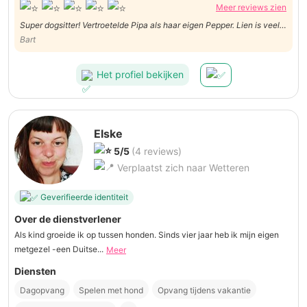
Meer reviews zien
Super dogsitter! Vertroetelde Pipa als haar eigen Pepper. Lien is veel
en actief met Pipa bezig geweest en stuurde dagelijks foto’s en
Bart
filmpjes. Een dierenvriend in hart en nieren. Van harte bedankt Lien,
Pipa komt zeker terug bij jou en Pepper!
Het profiel bekijken
Elske
5/5
(4 reviews)
Verplaatst zich naar Wetteren
Geverifieerde identiteit
Over de dienstverlener
Als kind groeide ik op tussen honden. Sinds vier jaar heb ik mijn eigen
metgezel -een Duitse...
Meer
Diensten
Dagopvang
Spelen met hond
Opvang tijdens vakantie