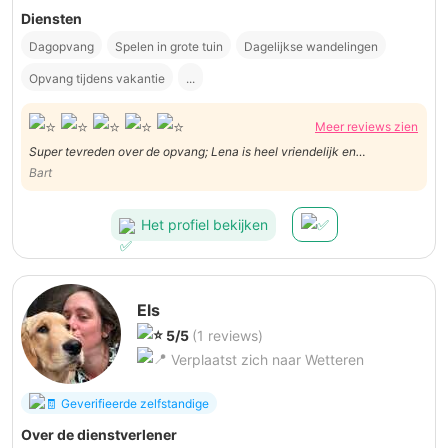
Diensten
Dagopvang
Spelen in grote tuin
Dagelijkse wandelingen
Opvang tijdens vakantie
...
Meer reviews zien
Super tevreden over de opvang; Lena is heel vriendelijk en
behandelde Pipa als haar eigen honden; is ook actief bezig met de
Bart
honden. Aanrader!
Het profiel bekijken
Els
5/5
(1 reviews)
Verplaatst zich naar Wetteren
Geverifieerde zelfstandige
Over de dienstverlener