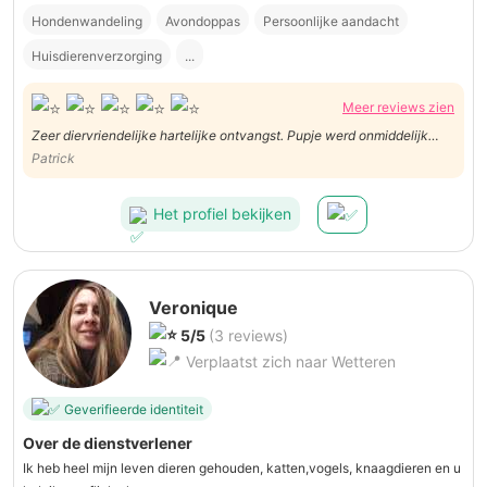
Hondenwandeling
Avondoppas
Persoonlijke aandacht
Huisdierenverzorging
...
Meer reviews zien
Zeer diervriendelijke hartelijke ontvangst. Pupje werd onmiddelijk
opgenomen in gezin. Weet heel goed om met hondje om te gaan.
Patrick
Warm hart.
Het profiel bekijken
Veronique
5/5
(3 reviews)
Verplaatst zich naar Wetteren
Geverifieerde identiteit
Over de dienstverlener
Ik heb heel mijn leven dieren gehouden, katten,vogels, knaagdieren en u