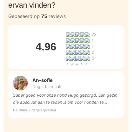
ervan vinden?
Gebaseerd op
75
reviews
73
1
4.96
1
0
0
An-sofie
Dogsitter in juli
Super goed voor onze hond Hugo gezorgd. Een gezin
Z
die absoluut aan te raden is om voor honden te
Fi
zorgen!
Gauthier, 2 dagen geleden