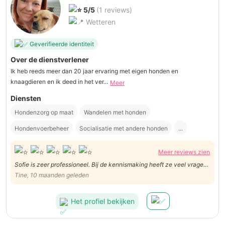
5/5
(1 reviews)
Wetteren
Geverifieerde identiteit
Over de dienstverlener
Ik heb reeds meer dan 20 jaar ervaring met eigen honden en
knaagdieren en ik deed in het ver...
Meer
Diensten
Hondenzorg op maat
Wandelen met honden
Hondenvoerbeheer
Socialisatie met andere honden
...
Meer reviews zien
Sofie is zeer professioneel. Bij de kennismaking heeft ze veel vragen
gesteld en alles goed genoteerd. Het klikte ook direct met de hond.
Tine, 10 maanden geleden
Aanrader!
Het profiel bekijken