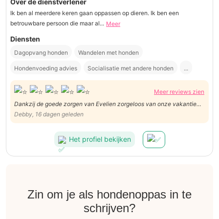
Over de dienstverlener
Ik ben al meerdere keren gaan oppassen op dieren. Ik ben een
betrouwbare persoon die maar al...
Meer
Diensten
Dagopvang honden
Wandelen met honden
Hondenvoeding advies
Socialisatie met andere honden
...
Meer reviews zien
Dankzij de goede zorgen van Evelien zorgeloos van onze vakantie
kunnen genieten! Heel leuk dat ze af en toe een fotootje stuurt. Zeker
Debby, 16 dagen geleden
niet onbelangrijk, wij troffen bij thuiskomst een blije hond.
Het profiel bekijken
Zin om je als hondenoppas in te
schrijven?