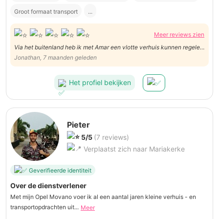
Groot formaat transport
...
Meer reviews zien
Via het buitenland heb ik met Amar een vlotte verhuis kunnen regelen
van mijn piano, danku wel!
Jonathan, 7 maanden geleden
Het profiel bekijken
Pieter
5/5
(7 reviews)
Verplaatst zich naar Mariakerke
Geverifieerde identiteit
Over de dienstverlener
Met mijn Opel Movano voer ik al een aantal jaren kleine verhuis - en
transportopdrachten uit...
Meer