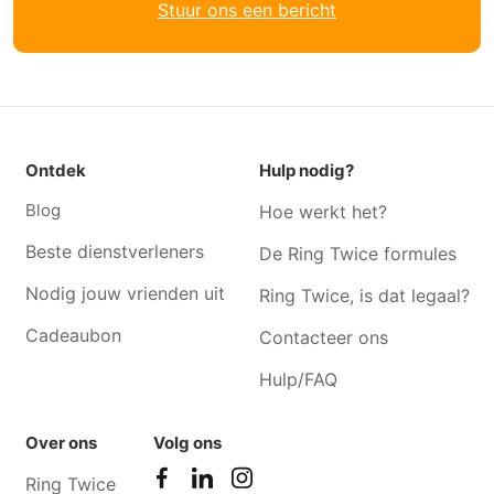
Stuur ons een bericht
Verhuizer Sleidinge
Verhuizer Oostakker
Verhuizer Gentbrugge
Verhuizer Landegem
Verhuizer Sint-martens-
Verhuizer Zwijnaarde
latem
Verhuizer Nevele
Verhuizer Desteldonk
Ontdek
Hulp nodig?
Verhuizer Deurle
Verhuizer Destelbergen
Blog
Hoe werkt het?
Verhuizer Heusden-Zolder
Verhuizer Waarschoot
Beste dienstverleners
De Ring Twice formules
Nodig jouw vrienden uit
Ring Twice, is dat legaal?
Cadeaubon
Contacteer ons
Hulp/FAQ
Over ons
Volg ons
Ring Twice