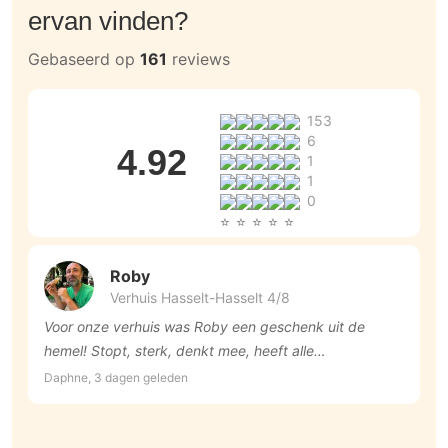
ervan vinden?
Gebaseerd op
161
reviews
153
6
4.92
1
1
0
Roby
Verhuis Hasselt-Hasselt 4/8
Voor onze verhuis was Roby een geschenk uit de
A
hemel! Stopt, sterk, denkt mee, heeft alle
Ra
benodigdheden maar ook humor en een vlotte babbel.
Daphne, 3 dagen geleden
Duizendmaal dank!