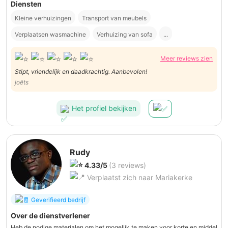
Diensten
Kleine verhuizingen
Transport van meubels
Verplaatsen wasmachine
Verhuizing van sofa
...
Meer reviews zien
Stipt, vriendelijk en daadkrachtig. Aanbevolen!
joëts
Het profiel bekijken
Rudy
4.33/5
(3 reviews)
Verplaatst zich naar Mariakerke
Geverifieerd bedrijf
Over de dienstverlener
Heb de nodige materialen om het mogelijk te maken voor korte en middel