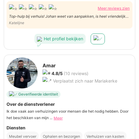
Meer reviews zien
Top-hulp bij verhuis! Johan weet van aanpakken, is heel vriendelijk
en correct. Johan, het was een privilege om met jou te verhuizen!
Katelijne
Katelijne
Het profiel bekijken
Amar
4.8/5
(10 reviews)
Verplaatst zich naar Mariakerke
Geverifieerde identiteit
Over de dienstverlener
Ik doe vaak aan verhuizingen voor mensen die het nodig hebben. Door
het beschikken van mijn ...
Meer
Diensten
Meubel vervoer
Ophalen en bezorgen
Verhuizen van kasten