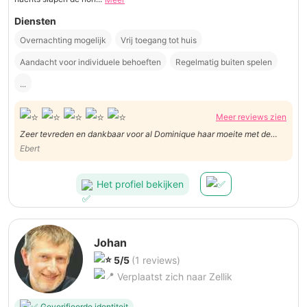
Diensten
Overnachting mogelijk
Vrij toegang tot huis
Aandacht voor individuele behoeften
Regelmatig buiten spelen
...
Meer reviews zien
Zeer tevreden en dankbaar voor al Dominique haar moeite met de
hondjes. Kwamen heel rustig terug naar huis na een leuke dag bij
Ebert
Dominique.
Het profiel bekijken
Johan
5/5
(1 reviews)
Verplaatst zich naar Zellik
Geverifieerde identiteit