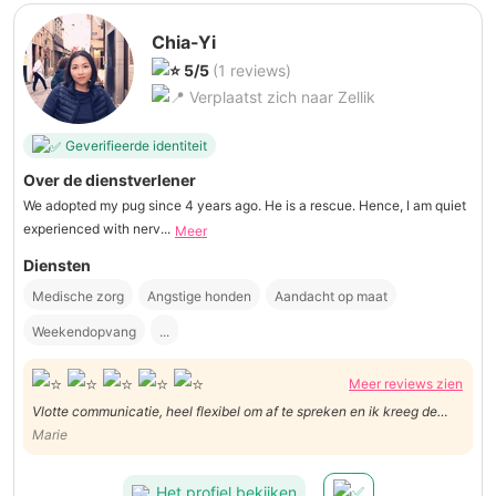
Chia-Yi
5/5
(1 reviews)
Verplaatst zich naar Zellik
Geverifieerde identiteit
Over de dienstverlener
We adopted my pug since 4 years ago. He is a rescue. Hence, I am quiet
experienced with nerv...
Meer
Diensten
Medische zorg
Angstige honden
Aandacht op maat
Weekendopvang
...
Meer reviews zien
Vlotte communicatie, heel flexibel om af te spreken en ik kreeg de
indruk dat Scampi in goede handen was. Aanrader!
Marie
Het profiel bekijken