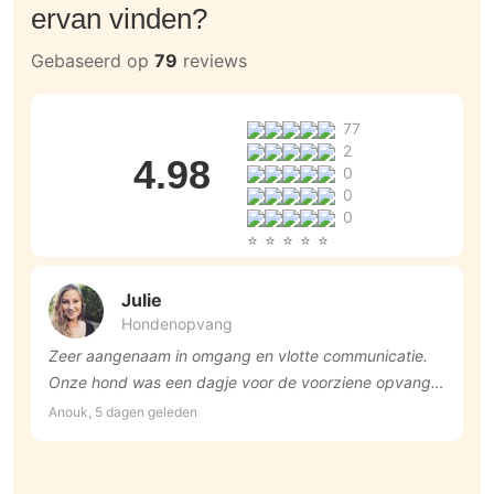
ervan vinden?
Gebaseerd op
79
reviews
77
2
4.98
0
0
0
Julie
Hondenopvang
Zeer aangenaam in omgang en vlotte communicatie.
O
Onze hond was een dagje voor de voorziene opvang
v
ziek geworden, maar dit was geen probleem voor
t
Anouk, 5 dagen geleden
Ca
haar. Ze hield ons regelmatig op de hoogte met een
foto en berichtje over hoe het verliep. Heel tevreden!