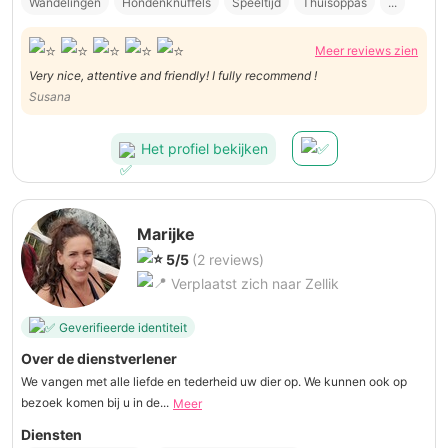
Wandelingen
Hondenknuffels
Speeltijd
Thuisoppas
...
Meer reviews zien
Very nice, attentive and friendly! I fully recommend !
Susana
Het profiel bekijken
Marijke
5/5
(2 reviews)
Verplaatst zich naar Zellik
Geverifieerde identiteit
Over de dienstverlener
We vangen met alle liefde en tederheid uw dier op. We kunnen ook op
bezoek komen bij u in de...
Meer
Diensten