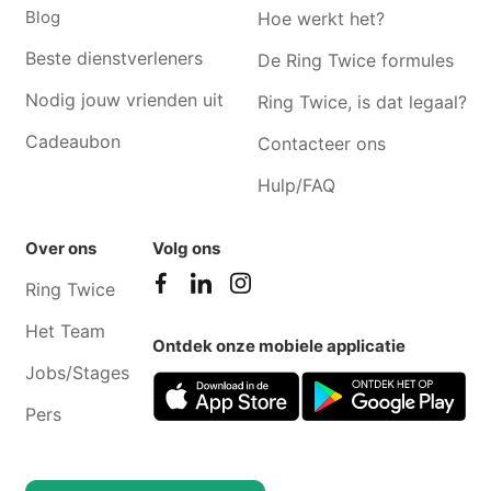
ten-node
Blog
Hoe werkt het?
Hondenoppas Wolvertem
Hondenoppas Brussel
Beste dienstverleners
De Ring Twice formules
Hondenoppas Merchtem
Hondenoppas Schaarbeek
Nodig jouw vrienden uit
Ring Twice, is dat legaal?
Hondenoppas Ternat
Hondenoppas Vorst
Cadeaubon
Contacteer ons
Hondenoppas Vlezenbeek
Hondenoppas Meise
Hulp/FAQ
Over ons
Volg ons
Ring Twice
Het Team
Ontdek onze mobiele applicatie
Jobs/Stages
Pers