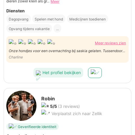
dieren zowel klein als gr...
Meer
Diensten
Dagopvang
Spelen met hond
Medicijnen toedienen
Opvang tijdens vakantie
...
Meer reviews zien
Onze hondjes voor een overnachting bij saskia gelaten. Tussendoor
kregen we ook een foto van de hondjes wat leuk was om te zien.
Charline
Het profiel bekijken
Robin
5/5
(3 reviews)
Verplaatst zich naar Zellik
Geverifieerde identiteit