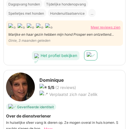
Dagopvang honden
Tijdelijke hondenopvang
Spelletjes met honden
Hondenuitlaatservice
...
Meer reviews zien
Marijke en haar gezin hebben mijn hond Prosper een ontzettend
leuke week bezorgd, compleet met kampeeruitje en picknick. Op de
Ginie, 3 maanden geleden
foto’s die we ontvingen is te merken dat Prosper het heel erg naar zijn
zin had.
Het profiel bekijken
Dominique
5/5
(2 reviews)
Verplaatst zich naar Zellik
Geverifieerde identiteit
Over de dienstverlener
In huiselijke sfeer vang ik dieren op. Ze mogen overal in huis komen. S
nachts slapen de hon...
Meer