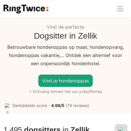
Ring Twice
Vind de perfecte
Dogsitter in Zellik
Betrouwbare hondenoppas op maat, hondenopvang,
hondenoppas vakantie,... Ontdek een alternief voor
een onpersoonlijk hondenhotel.
Vind je hondenoppas
⚡ Ontvang binnen het uur prijsoffertes
Gemiddelde score -
4.98/5
(79 reviews)
1.495
dogsitters
in
Zellik