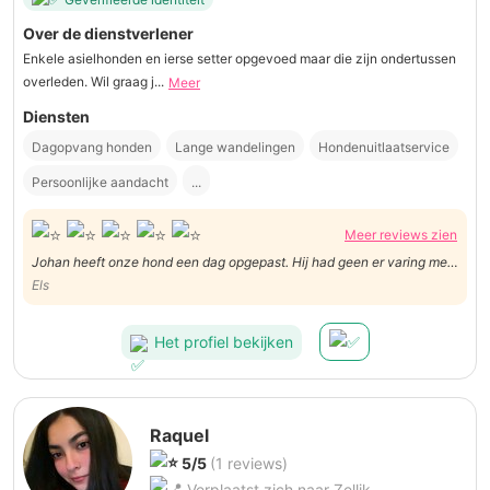
Over de dienstverlener
Enkele asielhonden en ierse setter opgevoed maar die zijn ondertussen
overleden. Wil graag j...
Meer
Diensten
Dagopvang honden
Lange wandelingen
Hondenuitlaatservice
Persoonlijke aandacht
...
Meer reviews zien
Johan heeft onze hond een dag opgepast. Hij had geen er varing met
windhonden, maar heeft dit uitstekend gedaan. Voor herhaling
Els
vatbaar.
Het profiel bekijken
Raquel
5/5
(1 reviews)
Verplaatst zich naar Zellik