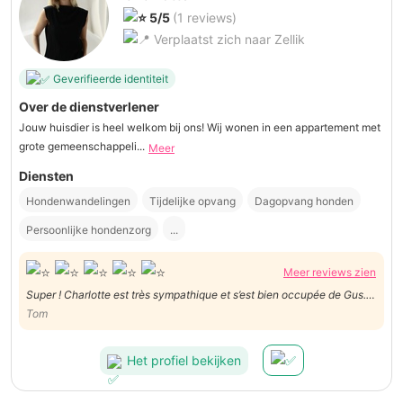
5/5
(1 reviews)
Verplaatst zich naar Zellik
Geverifieerde identiteit
Over de dienstverlener
Jouw huisdier is heel welkom bij ons! Wij wonen in een appartement met
grote gemeenschappeli...
Meer
Diensten
Hondenwandelingen
Tijdelijke opvang
Dagopvang honden
Persoonlijke hondenzorg
...
Meer reviews zien
Super ! Charlotte est très sympathique et s’est bien occupée de Gus.
La communication est facile et agréable.
Tom
Het profiel bekijken