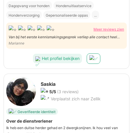
Dagopvang voor honden
Hondenuitlaatservice
Hondenverzorging
Gepersonaliseerde oppas
...
Meer reviews zien
Van bij het eerste kennismakingsgesprek verliep alle contact heel
vlot. Tijdens onze reis heeft Christiane elke dag leuke berichtjes en
Marianne
fotootjes gestuurd. Christiane is heel zorgzaam en een echte
dierenvriend. Ik beveel haar diensten warm aan!
Het profiel bekijken
Saskia
5/5
(3 reviews)
Verplaatst zich naar Zellik
Geverifieerde identiteit
Over de dienstverlener
Ik heb een duitse herder gehad en 2 dwergkonijnen. Ik hou veel van