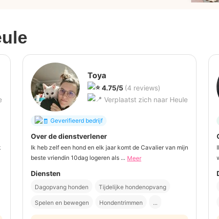
ule
Toya
4.75/5
(4 reviews)
e
Verplaatst zich naar Heule
Geverifieerd bedrijf
Over de dienstverlener
k
Ik heb zelf een hond en elk jaar komt de Cavalier van mijn
beste vriendin 10dag logeren als ...
Meer
Diensten
Dagopvang honden
Tijdelijke hondenopvang
Spelen en bewegen
Hondentrimmen
...