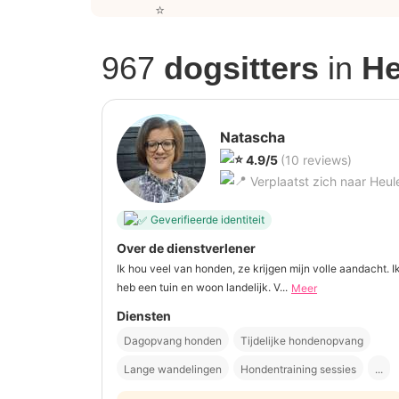
967
dogsitters
in
He
Natascha
4.9/5
(10 reviews)
Verplaatst zich naar Heul
Geverifieerde identiteit
Over de dienstverlener
Ik hou veel van honden, ze krijgen mijn volle aandacht. I
heb een tuin en woon landelijk. V...
Meer
Diensten
Dagopvang honden
Tijdelijke hondenopvang
Lange wandelingen
Hondentraining sessies
...