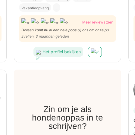
Vakantieopvang
...
Meer reviews zien
Doreen komt nu al een hele poos bij ons om onze pup
wat gezelschap te houden ze gaat er mee wandelen
Evelien, 3 maanden geleden
en de hond heeft haar graag Dankje wel Doreen. Zeker
aan te raden
Het profiel bekijken
e
Zin om je als
hondenoppas in te
schrijven?