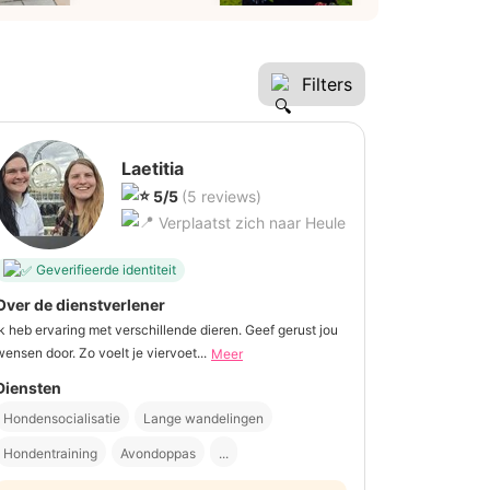
Filters
Laetitia
5/5
(5 reviews)
Verplaatst zich naar Heule
Geverifieerde identiteit
Over de dienstverlener
Ik heb ervaring met verschillende dieren. Geef gerust jou
wensen door. Zo voelt je viervoet...
Meer
Diensten
Hondensocialisatie
Lange wandelingen
Hondentraining
Avondoppas
...