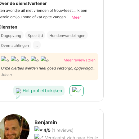
Over de dienstverlener
Een avondje uit met vrienden of trouwfeest… Ik ben
bereid om jou hond of kat op te vangen i...
Meer
Diensten
Dagopvang
Speeltijd
Hondenwandelingen
Overnachtingen
...
Meer reviews zien
Onze diertjes werden heel goed verzorgd, opgevolgd
en van voldoende eten, drinken en aandacht voorzien.
Johan
Zo konden we zonder zorgen voor veertien dagen op
vakantie gaan, terwijl onze viervoeters in goede
Het profiel bekijken
handen waren. professioneel, netjes en correct.
Benjamin
4/5
(1 reviews)
Verplaatst zich naar Heule