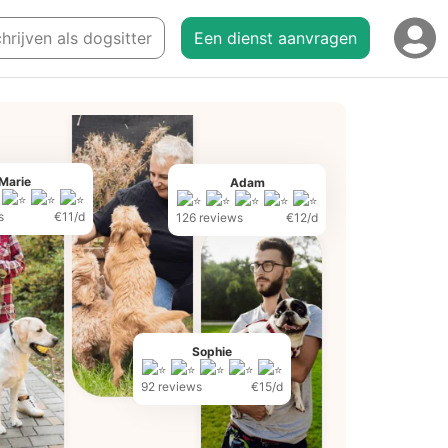
chrijven als dogsitter
Een dienst aanvragen
Marie
Adam
s
€11/d
126 reviews
€12/d
Sophie
92 reviews
€15/d