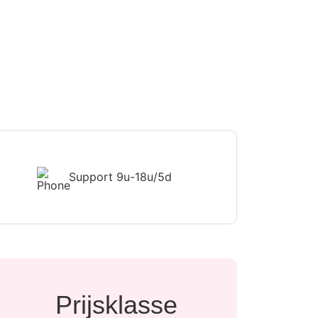
Support
9u-18u/5d
Prijsklasse