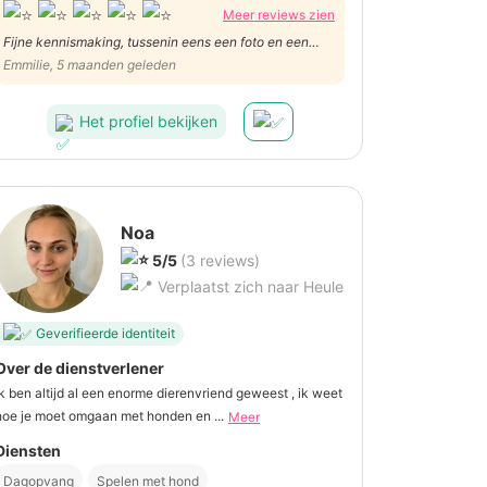
Meer reviews zien
Fijne kennismaking, tussenin eens een foto en een
berichtje gekregen. Gemakkelijk kunnen afspreken.
Emmilie, 5 maanden geleden
Zeker een aanrader!
Het profiel bekijken
Noa
5/5
(3 reviews)
Verplaatst zich naar Heule
Geverifieerde identiteit
Over de dienstverlener
ik ben altijd al een enorme dierenvriend geweest , ik weet
hoe je moet omgaan met honden en ...
Meer
Diensten
Dagopvang
Spelen met hond