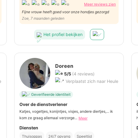
Meer reviews zien
Fijne vrouw heeft goed voor onze hondjes gezorgd
Zoe, 7 maanden geleden
Het profiel bekijken
Doreen
5/5
(4 reviews)
e
Verplaatst zich naar Heule
Geverifieerde identiteit
Over de dienstverlener
Katjes, vogeltjes, konijntjes, visjes, andere diertjes,... ik
kom ze graag allemaal verzorge...
Meer
Diensten
Thuisoppas
24/7 opvang
Speeltijd