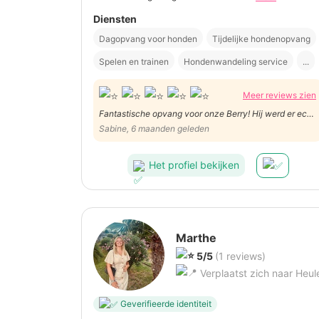
Diensten
Dagopvang voor honden
Tijdelijke hondenopvang
Spelen en trainen
Hondenwandeling service
...
Meer reviews zien
Fantastische opvang voor onze Berry! Hij werd er echt
gesoigneerd en op de foto's die werden doorgestuurd,
Sabine, 6 maanden geleden
zag je echt dat hij op zijn gemak was!
Het profiel bekijken
Marthe
5/5
(1 reviews)
Verplaatst zich naar Heul
Geverifieerde identiteit