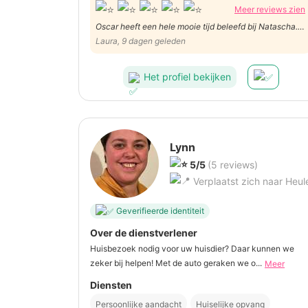
Meer reviews zien
Oscar heeft een hele mooie tijd beleefd bij Natascha.
Afspraken zijn correct en vlot verlopen. We werden
Laura, 9 dagen geleden
ook op de hoogte gehouden via foto´s en filmpjes hoe
zijn week verliep. Bedankt Natascha.
Het profiel bekijken
Lynn
5/5
(5 reviews)
Verplaatst zich naar Heul
Geverifieerde identiteit
Over de dienstverlener
Huisbezoek nodig voor uw huisdier? Daar kunnen we
zeker bij helpen! Met de auto geraken we o...
Meer
Diensten
Persoonlijke aandacht
Huiselijke opvang