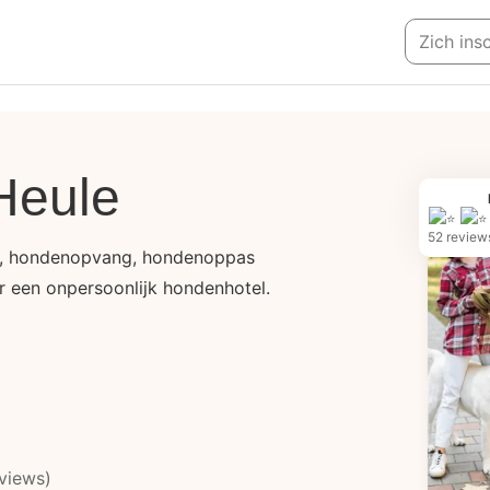
Zich ins
 Heule
52 review
, hondenopvang, hondenoppas
or een onpersoonlijk hondenhotel.
views)