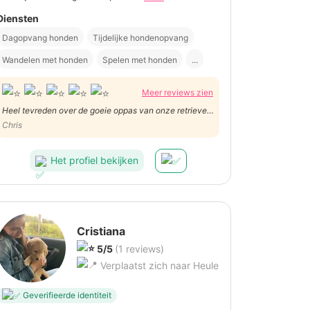
Diensten
Dagopvang honden
Tijdelijke hondenopvang
Wandelen met honden
Spelen met honden
...
Meer reviews zien
Heel tevreden over de goeie oppas van onze retriever
Yippe. Warm, familiaal en rustig. Kortom: ons Yippe
Chris
heeft eveneens mogen genieten van een
verwenweekend op maat :-) Dankjewel!
Het profiel bekijken
Cristiana
5/5
(1 reviews)
Verplaatst zich naar Heule
Geverifieerde identiteit