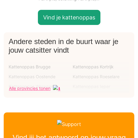
Vind je kattenoppas
Andere steden in de buurt waar je
jouw catsitter vindt
Kattenoppas Brugge
Kattenoppas Kortrijk
Kattenoppas Oostende
Kattenoppas Roeselare
Kattenoppas Waregem
Kattenoppas Ieper
Alle provincies tonen
Kattenoppas Menen
Kattenoppas Knokke-heist
Kattenoppas Wevelgem
Kattenoppas Harelbeke
Kattenoppas Zedelgem
Kattenoppas Ichtegem
Kattenoppas Eernegem
Kattenoppas Torhout
Kattenoppas Roksem
Kattenoppas Loppem
Vind jij het antwoord op jouw vraag