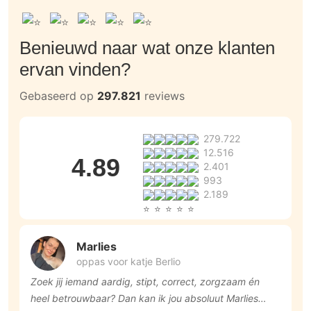
Benieuwd naar wat onze klanten
ervan vinden?
Gebaseerd op
297.821
reviews
279.722
12.516
4.89
2.401
993
2.189
Marlies
oppas voor katje Berlio
Zoek jij iemand aardig, stipt, correct, zorgzaam én
F
heel betrouwbaar? Dan kan ik jou absoluut Marlies
l