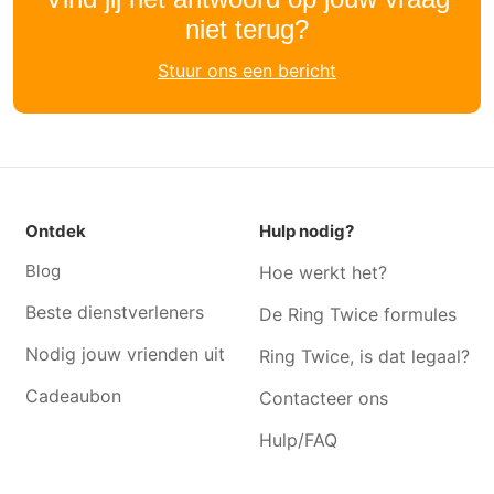
niet terug?
Kattenoppas Jabbeke
Kattenoppas Ruddervoorde
Kattenoppas Varsenare
Kattenoppas Oostkamp
Stuur ons een bericht
Kattenoppas Oudenburg
Kattenoppas Koekelare
Kattenoppas Lichtervelde
Kattenoppas Sint-andries
Kattenoppas Sint-michiels
Kattenoppas Zande
Kattenoppas Kortemark
Kattenoppas Handzame
Ontdek
Hulp nodig?
Kattenoppas Zwevezele
Kattenoppas Hertsberge
Blog
Hoe werkt het?
Beste dienstverleners
De Ring Twice formules
Nodig jouw vrienden uit
Ring Twice, is dat legaal?
Cadeaubon
Contacteer ons
Hulp/FAQ