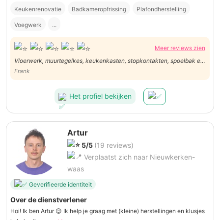
Keukenrenovatie
Badkameropfrissing
Plafondherstelling
Voegwerk
...
Meer reviews zien
Vloerwerk, muurtegelkes, keukenkasten, stopkontakten, spoelbak en
dampkap, water toe- en afvoer en nog wat andere klusjes, geen enkel
Frank
probleem voor Dirk. Een complete stielman met oog voor detail en
afwerking. Topwerk geleverd. Zeer tevreden.
Het profiel bekijken
Artur
5/5
(19 reviews)
Verplaatst zich naar Nieuwkerken-
waas
Geverifieerde identiteit
Over de dienstverlener
Hoi! Ik ben Artur 😊 Ik help je graag met (kleine) herstellingen en klusjes