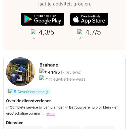
laat je activiteit groeien.
4,3/5
4,7/5
Brahane
4.14/5
(7 reviews)
Nieuwkerken-waas
Geverifieerd bedrijf
Over de dienstverlener
✅ Complete service bij verhuizingen ✅ Betrouwbare hulp bij klein - en
grootschalige opruimin...
Meer
Diensten