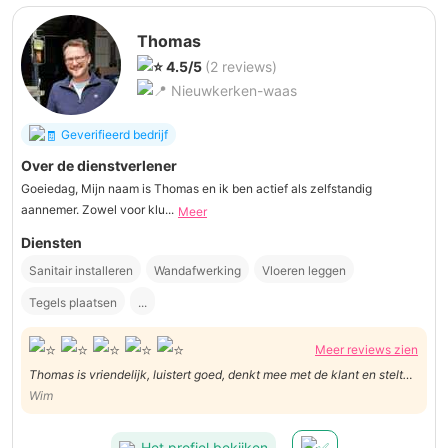
Thomas
4.5/5
(2 reviews)
Nieuwkerken-waas
Geverifieerd bedrijf
Over de dienstverlener
Goeiedag, Mijn naam is Thomas en ik ben actief als zelfstandig
aannemer. Zowel voor klu...
Meer
Diensten
Sanitair installeren
Wandafwerking
Vloeren leggen
Tegels plaatsen
...
Meer reviews zien
Thomas is vriendelijk, luistert goed, denkt mee met de klant en stelt
oplossingen voor vanuit zijn ervaring of technisch inzicht. Zijn offerte
Wim
was gedetailleerd, hij neemt zijn tijd voor degelijk werk en als zich
problemen voordoen lost hij ze op.
Het profiel bekijken