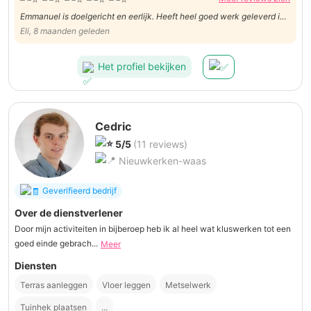
Emmanuel is doelgericht en eerlijk. Heeft heel goed werk geleverd in
het plaatsen van een onze nieuwe waterboiler. Top kerel!
Eli, 8 maanden geleden
Het profiel bekijken
Cedric
5/5
(11 reviews)
Nieuwkerken-waas
Geverifieerd bedrijf
Over de dienstverlener
Door mijn activiteiten in bijberoep heb ik al heel wat kluswerken tot een
goed einde gebrach...
Meer
Diensten
Terras aanleggen
Vloer leggen
Metselwerk
Tuinhek plaatsen
...