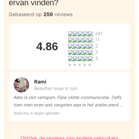
ervan vinden?
Gebaseerd op
259
reviews
241
11
4.86
2
2
3
Rami
Bezetten muur in tuin
Alles is vlot verlopen. Fijne vlotte communicatie. Zelfs
S
toen men even wat vergeten was in het atelier,werd dit
d
meteen geregeld. Er werd proper gewerkt,goed
Natacha, 4 dagen geleden
A
doorgewerkt. Fijn dat een kleine klus toch ook
aangenomen wordt.
Ontdek de reviews van andere gebruikers