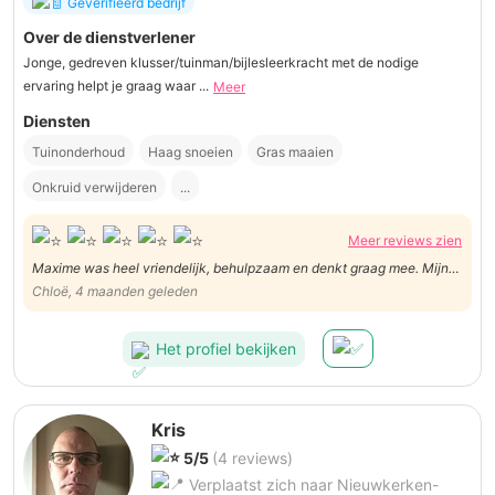
Geverifieerd bedrijf
Over de dienstverlener
Jonge, gedreven klusser/tuinman/bijlesleerkracht met de nodige
ervaring helpt je graag waar ...
Meer
Diensten
Tuinonderhoud
Haag snoeien
Gras maaien
Onkruid verwijderen
...
Meer reviews zien
Maxime was heel vriendelijk, behulpzaam en denkt graag mee. Mijn
kipjes zullen blij zijn!
Chloë, 4 maanden geleden
Het profiel bekijken
Kris
5/5
(4 reviews)
Verplaatst zich naar Nieuwkerken-