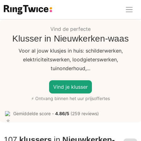
Ring Twice
Vind de perfecte
Klusser in Nieuwkerken-waas
Voor al jouw klusjes in huis: schilderwerken,
elektriciteitswerken, loodgieterswerken,
tuinonderhoud,...
Vind je klusser
⚡ Ontvang binnen het uur prijsoffertes
Gemiddelde score -
4.86/5
(259 reviews)
107
klussers
in
Nieuwkerken-