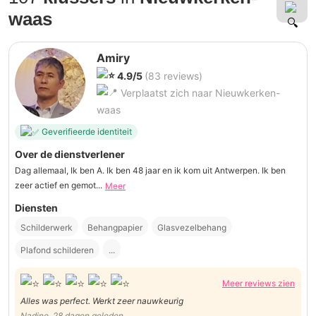
waas
Amiry
4.9/5
(83 reviews)
Verplaatst zich naar Nieuwkerken-
waas
Geverifieerde identiteit
Over de dienstverlener
Dag allemaal, Ik ben A. Ik ben 48 jaar en ik kom uit Antwerpen. Ik ben
zeer actief en gemot...
Meer
Diensten
Schilderwerk
Behangpapier
Glasvezelbehang
Plafond schilderen
...
Meer reviews zien
Alles was perfect. Werkt zeer nauwkeurig
Nadine, 28 dagen geleden