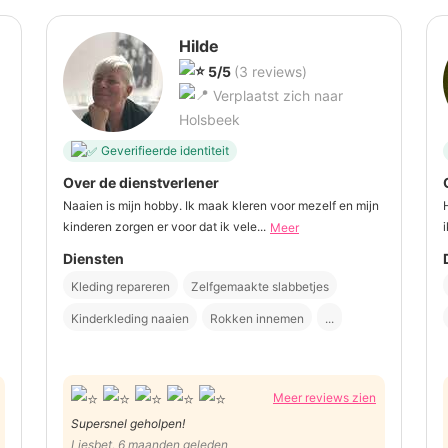
Hilde
5/5
(3 reviews)
Verplaatst zich naar
Holsbeek
Geverifieerde identiteit
Over de dienstverlener
Naaien is mijn hobby. Ik maak kleren voor mezelf en mijn
kinderen zorgen er voor dat ik vele...
i
Meer
Diensten
Kleding repareren
Zelfgemaakte slabbetjes
Kinderkleding naaien
Rokken innemen
...
Meer reviews zien
Supersnel geholpen!
Liesbet, 6 maanden geleden