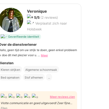
Veronique
5/5
(2 reviews)
Verplaatst zich naar
Holsbeek
Geverifieerde identiteit
Over de dienstverlener
Hallo, geen tijd om uw strijk te doen, geen enkel probleem
k doe dit met plezier voor u. ...
Meer
Diensten
Kleren strijken
Algemene schoonmaak
Bed opmaken
Stof afnemen
...
Meer reviews zien
Vlotte communicatie en goed uitgevoerd! Zeer fijne
ervaring! Ik vind het niet eenvoudig om hulp te vragen,
Ellen