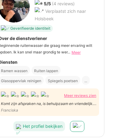
5/5
(4 reviews)
Verplaatst zich naar
Holsbeek
Geverifieerde identiteit
Over de dienstverlener
Beginnende ruitenwasser die graag meer ervaring wilt
opdoen. Ik kan snel maar grondig te wer...
Meer
Diensten
Ramen wassen
Ruiten lappen
Glasoppervlak reinigen
Spiegels poetsen
...
Meer reviews zien
Komt zijn afspraken na, is behulpzaam en vriendelijk.
Mooi werk! 👍
Franciska
Het profiel bekijken