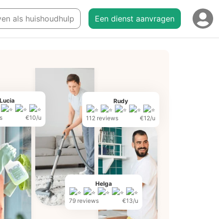
jven als huishoudhulp
Een dienst aanvragen
Lucia
Rudy
s
€10/u
112 reviews
€12/u
Helga
79 reviews
€13/u