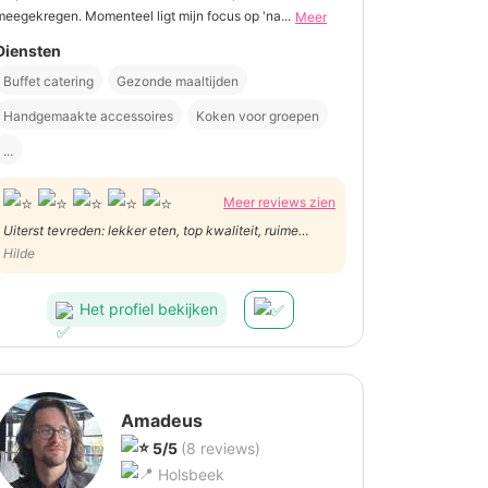
meegekregen. Momenteel ligt mijn focus op 'na...
Meer
Diensten
Buffet catering
Gezonde maaltijden
Handgemaakte accessoires
Koken voor groepen
...
Meer reviews zien
Uiterst tevreden: lekker eten, top kwaliteit, ruime
porties, genereus en bijzonder vriendelijk, beste
Hilde
service tot in mijn keuken. Super Kerstfeest gehad
ondanks de drukte op het werk. Onze waardering voor
Het profiel bekijken
Anne-Marie!
Amadeus
5/5
(8 reviews)
Holsbeek