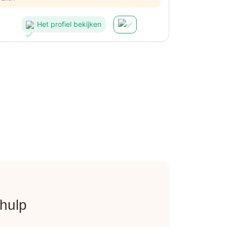
maar Veronique is een fijne, vlotte vrouw, waardoor het
voor mij een aangename ervaring was voor een
Het profiel bekijken
eerlijke prijs!
hulp