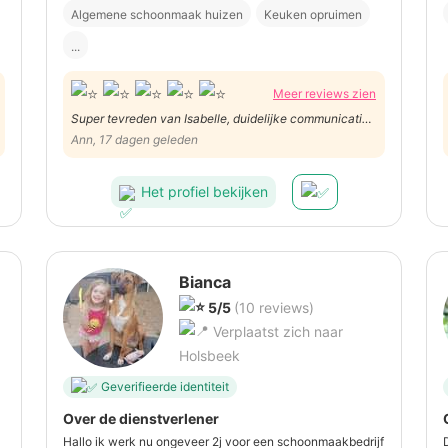
Algemene schoonmaak huizen
Keuken opruimen
...
Meer reviews zien
Super tevreden van Isabelle, duidelijke communicatie.
Ze is ook super vriendelijk en de was was ook prima
Ann, 17 dagen geleden
gestreken
Het profiel bekijken
Bianca
5/5
(10 reviews)
Verplaatst zich naar
Holsbeek
Geverifieerde identiteit
Over de dienstverlener
Hallo ik werk nu ongeveer 2j voor een schoonmaakbedrijf