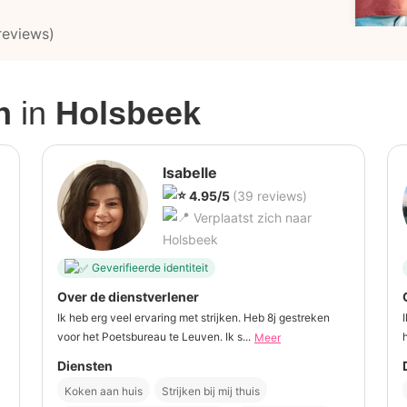
reviews)
n
in
Holsbeek
Isabelle
4.95/5
(39 reviews)
Verplaatst zich naar
Holsbeek
Geverifieerde identiteit
Over de dienstverlener
Ik heb erg veel ervaring met strijken. Heb 8j gestreken
voor het Poetsbureau te Leuven. Ik s...
Meer
Diensten
Koken aan huis
Strijken bij mij thuis