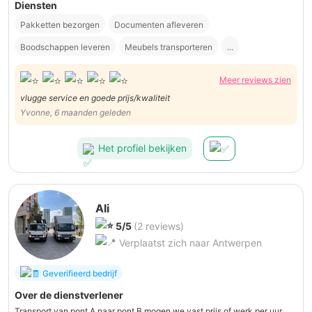
Diensten
Pakketten bezorgen
Documenten afleveren
Boodschappen leveren
Meubels transporteren
...
Meer reviews zien
vlugge service en goede prijs/kwaliteit
Yvonne, 6 maanden geleden
Het profiel bekijken
Ali
5/5
(2 reviews)
Verplaatst zich naar Antwerpen
Geverifieerd bedrijf
Over de dienstverlener
Transport van pont A naar pont B mogen we vast prijs of werk per uur.