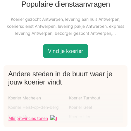
Populaire dienstaanvragen
Koerier gezocht Antwerpen, levering aan huis Antwerpen,
koeriersdienst Antwerpen, levering pakje Antwerpen, express
levering Antwerpen, bezorger gezocht Antwerpen,...
Vind je koerier
Andere steden in de buurt waar je
jouw koerier vindt
Koerier Mechelen
Koerier Turnhout
Koerier Heist-op-den-berg
Koerier Geel
Koerier Mol
Koerier Lier
Alle provincies tonen
Koerier Brasschaat
Koerier Schoten