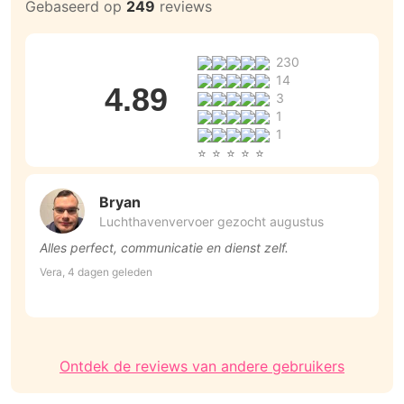
Gebaseerd op
249
reviews
230
14
4.89
3
1
1
Bryan
Luchthavenvervoer gezocht augustus
Alles perfect, communicatie en dienst zelf.
H
Vera, 4 dagen geleden
M
Ontdek de reviews van andere gebruikers