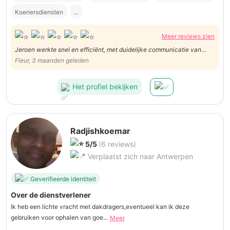
Koeriersdiensten
...
Meer reviews zien
Jeroen werkte snel en efficiënt, met duidelijke communicatie van
begin tot einde. Daarbij is hij ook gewoon een heel aangenaam en
Fleur, 3 maanden geleden
behulpzaam persoon.
Het profiel bekijken
Radjishkoemar
5/5
(6 reviews)
Verplaatst zich naar Antwerpen
Geverifieerde identiteit
Over de dienstverlener
Ik heb een lichte vracht met dakdragers,eventueel kan ik deze
gebruiken voor ophalen van goe...
Meer