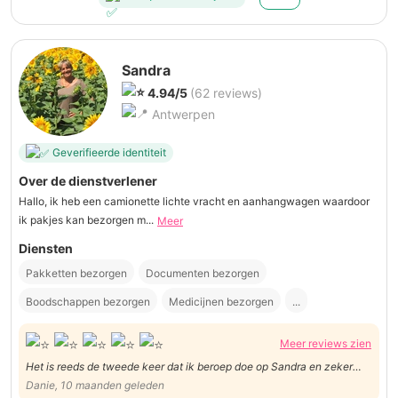
Sandra
4.94/5
(62 reviews)
Antwerpen
Geverifieerde identiteit
Over de dienstverlener
Hallo, ik heb een camionette lichte vracht en aanhangwagen waardoor
ik pakjes kan bezorgen m...
Meer
Diensten
Pakketten bezorgen
Documenten bezorgen
Boodschappen bezorgen
Medicijnen bezorgen
...
Meer reviews zien
Het is reeds de tweede keer dat ik beroep doe op Sandra en zeker
niet de laatste. Vriendelijk, correct en goed georganiseerd. Ik ben
Danie, 10 maanden geleden