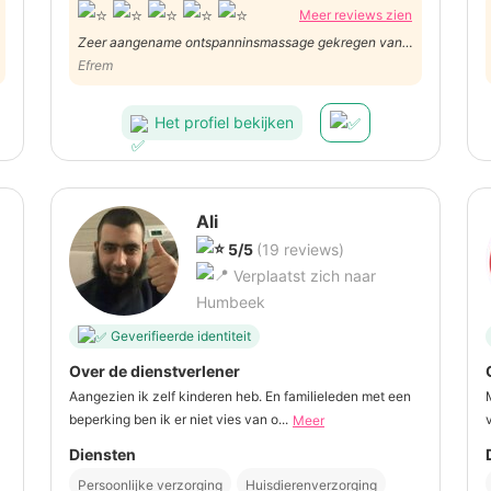
Meer reviews zien
Zeer aangename ontspanninsmassage gekregen van
Katrien!
Efrem
Het profiel bekijken
Ali
5/5
(19 reviews)
Verplaatst zich naar
Humbeek
Geverifieerde identiteit
Over de dienstverlener
Aangezien ik zelf kinderen heb. En familieleden met een
beperking ben ik er niet vies van o...
Meer
Diensten
Persoonlijke verzorging
Huisdierenverzorging