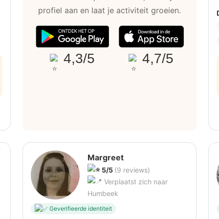
profiel aan en laat je activiteit groeien.
4,3/5
4,7/5
Margreet
5/5
(9 reviews)
Verplaatst zich naar
Humbeek
Geverifieerde identiteit