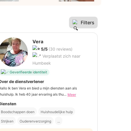
Filters
Vera
5/5
(30 reviews)
Verplaatst zich naar
Humbeek
Geverifieerde identiteit
Over de dienstverlener
Hallo Ik ben Vera en bied u mijn diensten aan als
thuishulp. Ik heb 40 jaar ervaring als thu...
Meer
Diensten
Boodschappen doen
Huishoudelijke hulp
Strijken
Ouderenverzorging
...