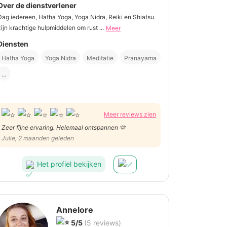
Over de dienstverlener
Dag iedereen, Hatha Yoga, Yoga Nidra, Reiki en Shiatsu
zijn krachtige hulpmiddelen om rust ...
Meer
Diensten
Hatha Yoga
Yoga Nidra
Meditatie
Pranayama
...
Meer reviews zien
Zeer fijne ervaring. Helemaal ontspannen 🫶
Julie, 2 maanden geleden
Het profiel bekijken
Annelore
5/5
(5 reviews)