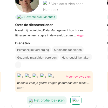
Verplaatst zich naar
Humbeek
Geverifieerde identiteit
Over de dienstverlener
Naast mijn opleiding Data Management hou ik van
fitnessen en een stapje in de wereld zetten....
Meer
Diensten
Persoonlijke verzorging
Medicatie toedienen
Gezonde maaltijden bereiden
Huishoudelijke taken
...
Meer reviews zien
bedankt voor je goede zorgen gedurende een week!
Alle dagen lekker gekookt, maar ik weet dat jij een
Kaat
goede kok bent.
Het profiel bekijken