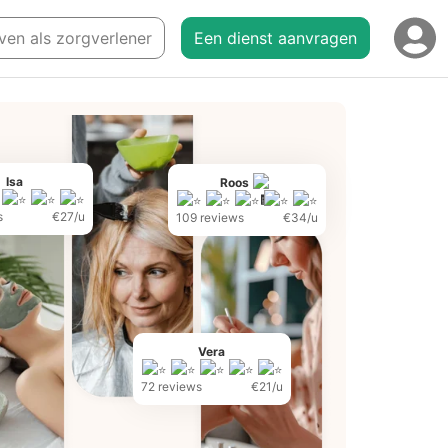
jven als zorgverlener
Een dienst aanvragen
Isa
Roos
s
€27/u
109 reviews
€34/u
Vera
72 reviews
€21/u