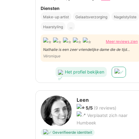
Diensten
Make-up artist
Gelaatsverzorging
Nagelstyliste
Haarstyling
...
Meer reviews zien
Nathalie is een zeer vriendelijke dame die de tijd
neemt om samen met jou te zoeken naar het beste
Véronique
resultaat. Heel tevreden!
Het profiel bekijken
Leen
5/5
(9 reviews)
Verplaatst zich naar
Humbeek
Geverifieerde identiteit