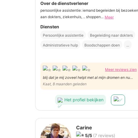
Over de dienstverlener
persoonlijke assistentie: iemand begeleiden bij bezoeke
aan dokters, ziekenhuis, .. shoppen...
Meer
Diensten
Persoonlijke assistentie
Begeleiding naar dokters
Administratieve hulp
Boodschappen doen
...
Meer reviews zien
blij dat je mij zoveel helpt met al mijn dromen en nu
zeker dat ik in Down the road mee doe, komt er heel
Kaat, 8 maanden geleden
wat extra bij kijken.
Het profiel bekijken
Carine
5/5
(7 reviews)