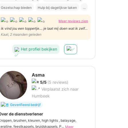
Gezelschap bieden
Hulp bij dagelijkse taken
...
Meer reviews zien
ik vind jou een toppertje.... je laat mij doen wat ik zelf
kan, maar helpt dan wanneer je ziet dat het niet lukt.
Kaat, 2 maanden geleden
Je ziet mijn noden en wat ik de ene dag wel kan of
niet. En ook fun mag wel eens.
Het profiel bekijken
Asma
5/5
(5 reviews)
Verplaatst zich naar
Humbeek
Geverifieerd bedrijf
Over de dienstverlener
Knippen, brushen, kleuren, high lights , balayage,
keratine, feestkapsels, bruidskapsels. P...
Meer