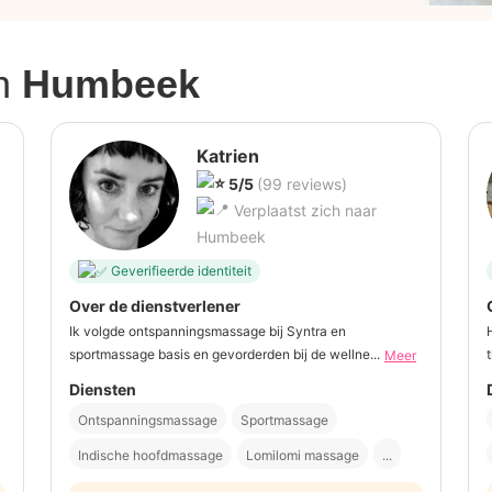
n
Humbeek
Katrien
5/5
(99 reviews)
Verplaatst zich naar
Humbeek
Geverifieerde identiteit
Over de dienstverlener
Ik volgde ontspanningsmassage bij Syntra en
sportmassage basis en gevorderden bij de wellne...
Meer
Diensten
Ontspanningsmassage
Sportmassage
Indische hoofdmassage
Lomilomi massage
...