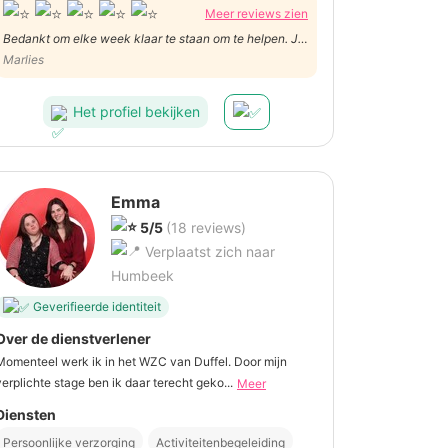
Meer reviews zien
Bedankt om elke week klaar te staan om te helpen. Je
bent 1 uit de 1000 :)
Marlies
Het profiel bekijken
Emma
5/5
(18 reviews)
Verplaatst zich naar
Humbeek
Geverifieerde identiteit
Over de dienstverlener
Momenteel werk ik in het WZC van Duffel. Door mijn
verplichte stage ben ik daar terecht geko...
Meer
Diensten
Persoonlijke verzorging
Activiteitenbegeleiding