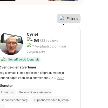
Filters
Cyriel
5/5
(23 reviews)
Verplaatst zich naar
Zwijndrecht
Geverifieerde identiteit
Over de dienstverlener
Dag allemaal Ik heb reeds een afspraak met mijn
gehandicapte zoon als dienstverlener. Di...
Meer
Diensten
Thuiszorg
Persoonlijke assistentie
Gehandicaptenzorg
Hulpbehoevenden bijstaan
...