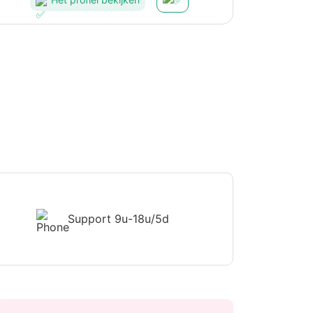
Support
9u-18u/5d