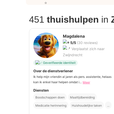
451
thuishulpen
in
Magdalena
5/5
(30 reviews)
Verplaatst zich naar
Zwijndrecht
Geverifieerde identiteit
Over de dienstverlener
Ik help mijn vriendin al jaren als pers. assistente, helaas
kan ik enkel haar helpen omdat i...
Meer
Diensten
Boodschappen doen
Maaltijdbereiding
Medicatie herinnering
Huishoudelijke taken
...