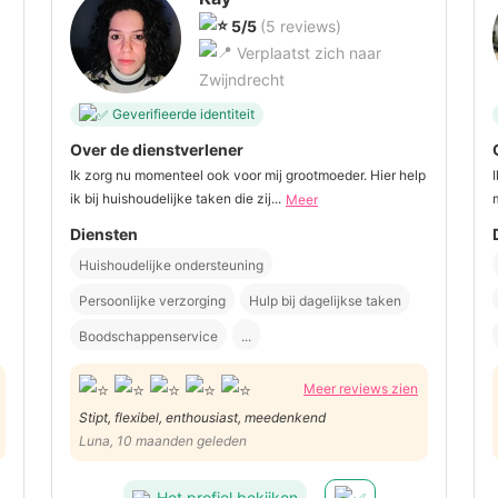
5/5
(5 reviews)
Verplaatst zich naar
Zwijndrecht
Geverifieerde identiteit
Over de dienstverlener
Ik zorg nu momenteel ook voor mij grootmoeder. Hier help
ik bij huishoudelijke taken die zij...
Meer
Diensten
Huishoudelijke ondersteuning
Persoonlijke verzorging
Hulp bij dagelijkse taken
Boodschappenservice
...
Meer reviews zien
Stipt, flexibel, enthousiast, meedenkend
Luna, 10 maanden geleden
Het profiel bekijken