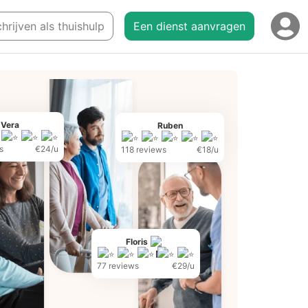
chrijven als thuishulp
Een dienst aanvragen
Vera
Ruben
s
€24/u
118 reviews
€18/u
Floris
77 reviews
€29/u