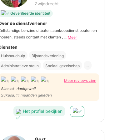
Zwijndrecht
Geverifieerde identiteit
Over de dienstverlener
Zelfstandige benzine uitbaten, aankoopdienst bouten en
moeren, steeds contant met klanten , ...
Meer
Diensten
Huishoudhulp
Bijstandsverlening
Administratieve steun
Sociaal gezelschap
...
Meer reviews zien
Alles ok, dankjewel!
Sukasa, 11 maanden geleden
Het profiel bekijken
Gert