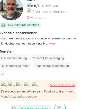
5/5
(4 reviews)
Verplaatst zich naar
Zwijndrecht
Geverifieerde identiteit
Over de dienstverlener
Ik heb jarenlange ervaring als ouder en mantelzorger voor
mijn dochter met een beperking. Ik...
Meer
Diensten
ADL ondersteuning
Persoonlijke verzorging
Huishoudelijke taken
Begeleiding bij afspraken
...
Meer reviews zien
Zeer adequaat en behulpzaam. Komt afspraken mooi
na, betrouwbaar en flexibel.
Maud, 2 maanden geleden
Het profiel bekijken