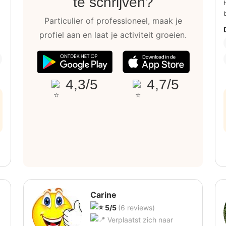
te schrijven?
b
Particulier of professioneel, maak je
profiel aan en laat je activiteit groeien.
4,3/5
4,7/5
Carine
5/5
(6 reviews)
Verplaatst zich naar