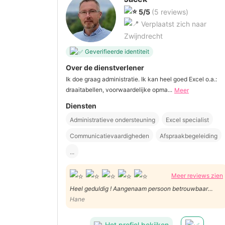
5/5
(5 reviews)
Verplaatst zich naar
Zwijndrecht
Geverifieerde identiteit
Over de dienstverlener
Ik doe graag administratie. Ik kan heel goed Excel o.a.:
draaitabellen, voorwaardelijke opma...
Meer
Diensten
Administratieve ondersteuning
Excel specialist
Communicatievaardigheden
Afspraakbegeleiding
...
Meer reviews zien
Heel geduldig ! Aangenaam persoon betrouwbaar
vriendelijk
Hane
Het profiel bekijken