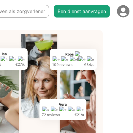
jven als zorgverlener
Een dienst aanvragen
Isa
Roos
s
€27/u
109 reviews
€34/u
Vera
72 reviews
€21/u