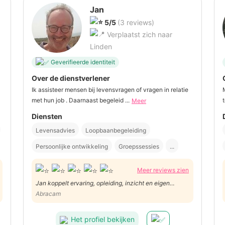
Jan
5/5
(3 reviews)
Verplaatst zich naar
Linden
Geverifieerde identiteit
Over de dienstverlener
Ik assisteer mensen bij levensvragen of vragen in relatie
met hun job . Daarnaast begeleid ...
Meer
Diensten
Levensadvies
Loopbaanbegeleiding
Persoonlijke ontwikkeling
Groepssessies
...
Meer reviews zien
Jan koppelt ervaring, opleiding, inzicht en eigen
sociale vaardigheden die van hem een betrouwbare,
Abracam
resultaatgerichte coach maakt met effectieve
resultaten en gewenste gedragsveranderingen en
Het profiel bekijken