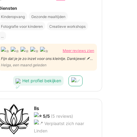
Diensten
Kinderopvang
Gezonde maaltijden
Fotografie voor kinderen
Creatieve workshops
...
Meer reviews zien
Fijn dat je je zo inzet voor ons kleintje. Dankjewel 🪶🪶
👍
Helga, een maand geleden
Het profiel bekijken
Ils
5/5
(5 reviews)
Verplaatst zich naar
Linden