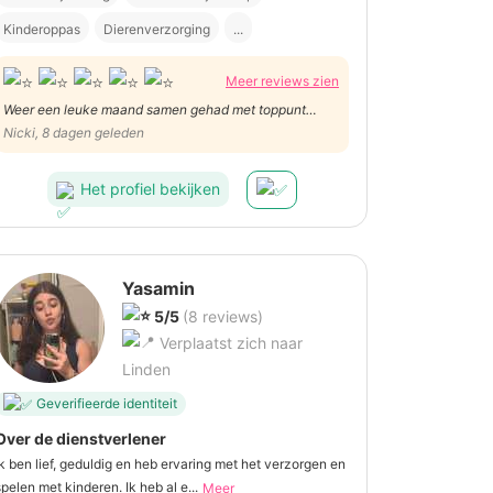
Kinderoppas
Dierenverzorging
...
Meer reviews zien
Weer een leuke maand samen gehad met toppunt
uitstap naar Pairi Daiza. Dank je wel
Nicki, 8 dagen geleden
Het profiel bekijken
Yasamin
5/5
(8 reviews)
Verplaatst zich naar
Linden
Geverifieerde identiteit
Over de dienstverlener
Ik ben lief, geduldig en heb ervaring met het verzorgen en
spelen met kinderen. Ik heb al e...
Meer