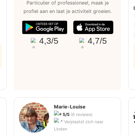
Particulier of professioneel, maak je
profiel aan en laat je activiteit groeien.
4,3/5
4,7/5
Marie-Louise
5/5
(6 reviews)
Verplaatst zich naar
Linden