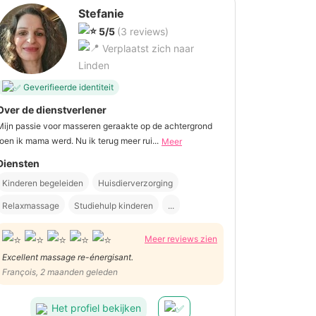
Stefanie
5/5
(3 reviews)
Verplaatst zich naar
Linden
Geverifieerde identiteit
Over de dienstverlener
Mijn passie voor masseren geraakte op de achtergrond
toen ik mama werd. Nu ik terug meer rui...
Meer
Diensten
Kinderen begeleiden
Huisdierverzorging
Relaxmassage
Studiehulp kinderen
...
Meer reviews zien
Excellent massage re-énergisant.
François, 2 maanden geleden
Het profiel bekijken