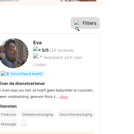
Filters
Eva
5/5
(24 reviews)
Verplaatst zich naar
Linden
Geverifieerd bedrijf
Over de dienstverlener
Ik kom naar jou toe! Je hoeft geen babysitter te voorzien,
geen verplaatsing, gewoon thuis z...
Meer
Diensten
Pedicure
Gelaatsverzorging
Gezichtsverzorging
Massage
...