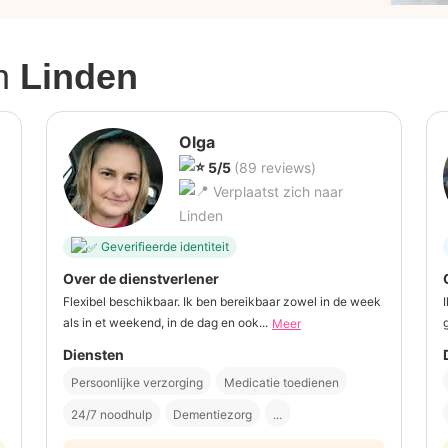
n
Linden
Olga
5/5
(89 reviews)
Verplaatst zich naar
Linden
Geverifieerde identiteit
Over de dienstverlener
Flexibel beschikbaar. Ik ben bereikbaar zowel in de week
als in et weekend, in de dag en ook...
Meer
Diensten
Persoonlijke verzorging
Medicatie toedienen
24/7 noodhulp
Dementiezorg
...