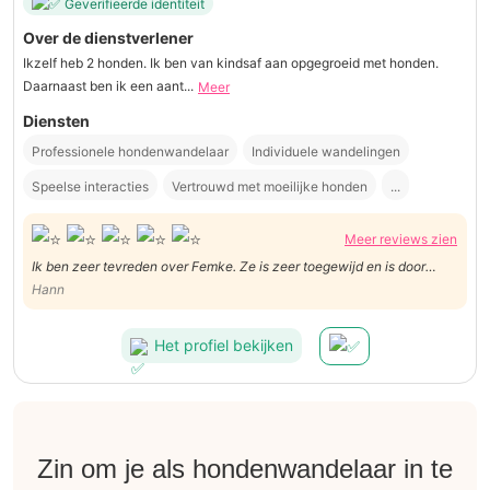
Geverifieerde identiteit
Over de dienstverlener
Ikzelf heb 2 honden. Ik ben van kindsaf aan opgegroeid met honden.
Daarnaast ben ik een aant...
Meer
Diensten
Professionele hondenwandelaar
Individuele wandelingen
Speelse interacties
Vertrouwd met moeilijke honden
...
Meer reviews zien
Ik ben zeer tevreden over Femke. Ze is zeer toegewijd en is door
weer en wind met Roomer op stap geweest. Ik zal zeker in de
Hann
toekomst opnieuw beroep doen op Femke om op stap te gaan met
mijn trouwe viervoeter.
Het profiel bekijken
Zin om je als hondenwandelaar in te