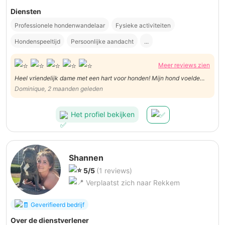
Diensten
Professionele hondenwandelaar
Fysieke activiteiten
Hondenspeeltijd
Persoonlijke aandacht
...
Meer reviews zien
Heel vriendelijk dame met een hart voor honden! Mijn hond voelde
direct de goeie vibe en ging gretig mee wandelen… alles verliep naar
Dominique, 2 maanden geleden
wens, een aanrader!
Het profiel bekijken
Shannen
5/5
(1 reviews)
Verplaatst zich naar Rekkem
Geverifieerd bedrijf
Over de dienstverlener