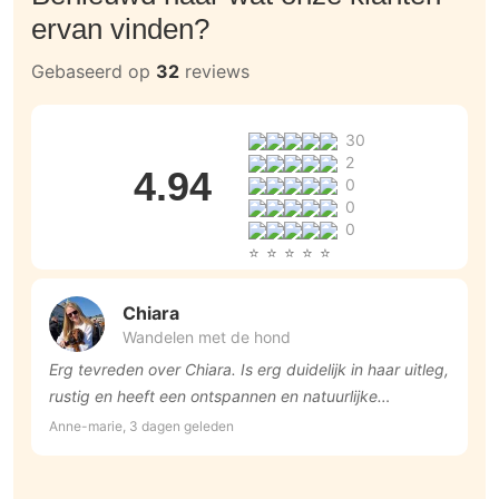
ervan vinden?
Gebaseerd op
32
reviews
30
2
4.94
0
0
0
Chiara
Wandelen met de hond
Erg tevreden over Chiara. Is erg duidelijk in haar uitleg,
H
rustig en heeft een ontspannen en natuurlijke
z
benadering naar de dieren toe. Een dierenliefhebber in
Anne-marie, 3 dagen geleden
M
woord en daad. 😀👍😀