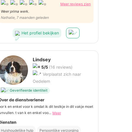
Meer reviews zien
Weer prima werk.
Nathalie, 7 maanden geleden
Het profiel bekijken
Lindsey
5/5
(16 reviews)
Verplaatst zich naar
Oedelem
Geverifieerde identiteit
Over de dienstverlener
oor k en enkel voor k omdat ik dit testkje in dit vakje moet
ivnvullen. t van k en enkel voo...
Meer
Diensten
Huishoudelijke hulp
Persoonlijke verzorging