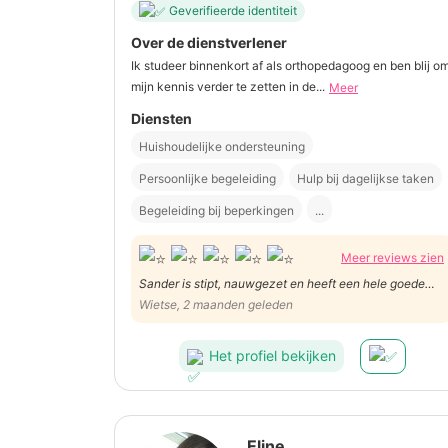
Geverifieerde identiteit
Over de dienstverlener
Ik studeer binnenkort af als orthopedagoog en ben blij o
mijn kennis verder te zetten in de...
Meer
Diensten
Huishoudelijke ondersteuning
Persoonlijke begeleiding
Hulp bij dagelijkse taken
Begeleiding bij beperkingen
...
Meer reviews zien
Sander is stipt, nauwgezet en heeft een hele goede
omgang met Wietse. Heel betrouwbaar!
Wietse, 2 maanden geleden
Het profiel bekijken
Eline