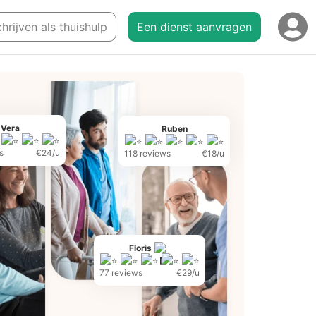
chrijven als thuishulp
Een dienst aanvragen
Vera
Ruben
s
€24/u
118 reviews
€18/u
Floris
77 reviews
€29/u