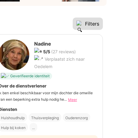
Filters
Nadine
5/5
(27 reviews)
Verplaatst zich naar
Oedelem
Geverifieerde identiteit
Over de dienstverlener
Ik ben enkel beschikbaar voor mijn dochter die omwille
van een beperking extra hulp nodig he...
Meer
Diensten
Huishoudhulp
Thuisverpleging
Ouderenzorg
Hulp bij koken
...