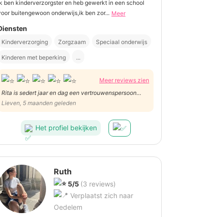
ik ben kinderverzorgster en heb gewerkt in een school
voor buitengewoon onderwijs,ik ben zor...
Meer
Diensten
Kinderverzorging
Zorgzaam
Speciaal onderwijs
Kinderen met beperking
...
Meer reviews zien
Rita is sedert jaar en dag een vertrouwenspersoon
voor onze dochter.
Lieven, 5 maanden geleden
Het profiel bekijken
Ruth
5/5
(3 reviews)
Verplaatst zich naar
Oedelem