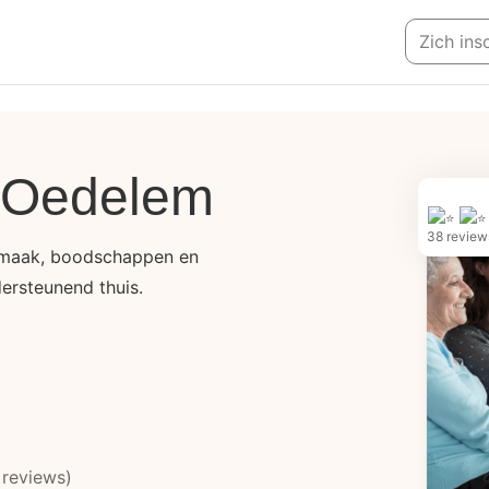
Zich ins
n Oedelem
38 review
nmaak, boodschappen en
ersteunend thuis.
 reviews)