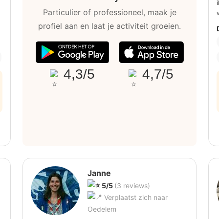
Particulier of professioneel, maak je
profiel aan en laat je activiteit groeien.
4,3/5
4,7/5
Janne
5/5
(3 reviews)
Verplaatst zich naar
Oedelem