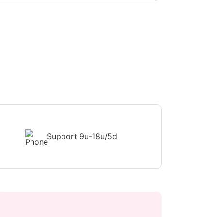
Support
9u-18u/5d