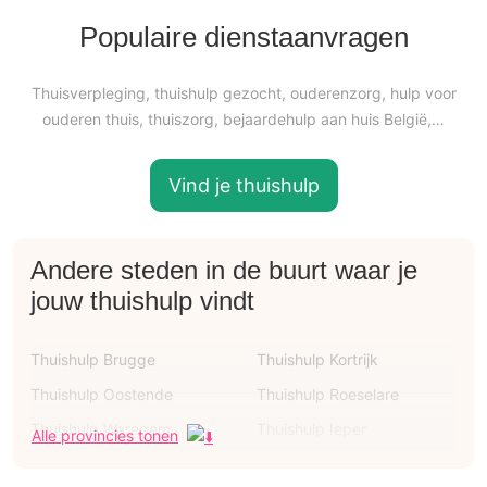
Populaire dienstaanvragen
Thuisverpleging, thuishulp gezocht, ouderenzorg, hulp voor
ouderen thuis, thuiszorg, bejaardehulp aan huis België,…
Vind je thuishulp
Andere steden in de buurt waar je
jouw thuishulp vindt
Thuishulp Brugge
Thuishulp Kortrijk
Thuishulp Oostende
Thuishulp Roeselare
Thuishulp Waregem
Thuishulp Ieper
Alle provincies tonen
Thuishulp Menen
Thuishulp Knokke-heist