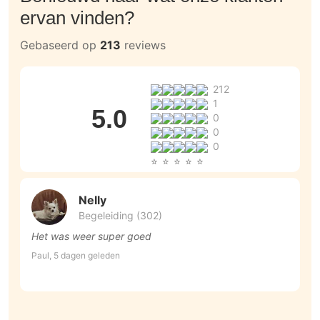
ervan vinden?
Gebaseerd op
213
reviews
212
1
5.0
0
0
0
Nelly
Begeleiding (302)
Het was weer super goed
S
Paul, 5 dagen geleden
Je