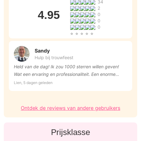
34
2
4.95
0
0
0
Sandy
Hulp bij trouwfeest
Held van de dag! Ik zou 1000 sterren willen geven!
Z
Wat een ervaring en professionaliteit. Een enorme
s
aanrader! Heel erg bedankt, Sandy.
Lien, 5 dagen geleden
Ni
Ontdek de reviews van andere gebruikers
Prijsklasse