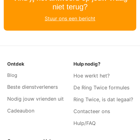
Leie
waas
niet terug?
Hulp evenement Kieldrecht
Hulp evenement Kalmthout
Stuur ons een bericht
Hulp evenement
Hulp evenement Melsele
Zwijndrecht
Hulp evenement Merksem
Hulp evenement Beveren-
aan-de-ijzer
Hulp evenement Burcht
Hulp evenement Essen
Ontdek
Hulp nodig?
Hulp evenement Vrasene
Hulp evenement Borgerhout
Blog
Hoe werkt het?
Hulp evenement Deurne
Hulp evenement De klinge
Beste dienstverleners
De Ring Twice formules
Hulp evenement Sint-gillis-
Hulp evenement Hoboken
waas
Nodig jouw vrienden uit
Ring Twice, is dat legaal?
Cadeaubon
Contacteer ons
Hulp/FAQ