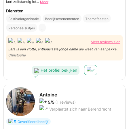
kort zelfstandig fot...
Meer
Diensten
Festivalorganisatie
Bedrijfsevenementen
Themafeesten
Personeelsuitjes
...
Meer reviews zien
Lara is een vlotte, enthousiaste jonge dame die weet van aanpakken.
Is een persoon waarbij je je onmogelijk op je ongemak kan voelen :-)
Christophe
Een echte aanrader en een top-fotografe! Correct in afspraken en
diensten!
Het profiel bekijken
Antoine
5/5
(1 reviews)
Verplaatst zich naar Berendrecht
Geverifieerd bedrijf