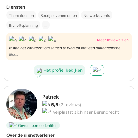
Diensten
Themafeesten
Bedrijfsevenementen
Netwerkevents
Bruiloftsplanning
...
Meer reviews zien
Ik had het voorrecht om samen te werken met een buitengewone
fotograaf die niet alleen onze verwachtingen overtrof, maar ook
Elena
momenten vastlegde die voor altijd in ons hart zullen blijven
resoneren. Vanaf het eerste contact straalde de fotograaf pr
Het profiel bekijken
Patrick
5/5
(2 reviews)
Verplaatst zich naar Berendrecht
Geverifieerde identiteit
Over de dienstverlener