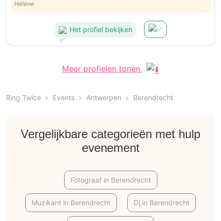
volwassenen, MEGA AANRADER! Was een uur vol verwondering, leuk
Hélène
vermaak. Flexibel, vlot bereikbaar en eigelijk zelf boven verwachting!
Heel fijn
Het profiel bekijken
Meer profielen tonen
Ring Twice
Events
Antwerpen
Berendrecht
Vergelijkbare categorieën met hulp
evenement
Fotograaf in Berendrecht
Muzikant in Berendrecht
Dj in Berendrecht