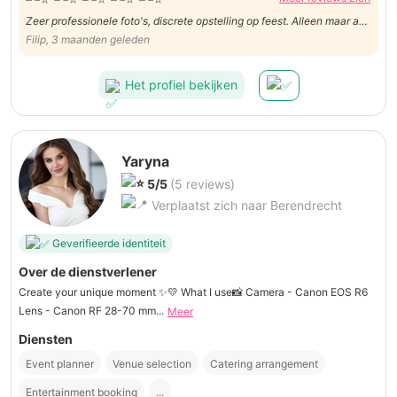
Zeer professionele foto's, discrete opstelling op feest. Alleen maar aan
te raden.
Filip, 3 maanden geleden
Het profiel bekijken
Yaryna
5/5
(5 reviews)
Verplaatst zich naar Berendrecht
Geverifieerde identiteit
Over de dienstverlener
Create your unique moment ✨💛 What I use📸 Camera - Canon EOS R6
Lens - Canon RF 28-70 mm...
Meer
Diensten
Event planner
Venue selection
Catering arrangement
Entertainment booking
...