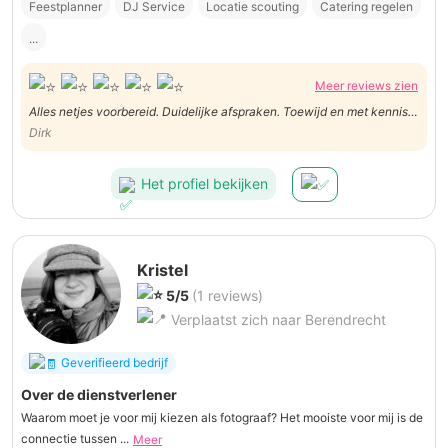
Feestplanner
DJ Service
Locatie scouting
Catering regelen
...
Meer reviews zien
Alles netjes voorbereid. Duidelijke afspraken. Toewijd en met kennis
van zaken uitgevoerd.
Dirk
Het profiel bekijken
Kristel
5/5
(1 reviews)
Verplaatst zich naar Berendrecht
Geverifieerd bedrijf
Over de dienstverlener
Waarom moet je voor mij kiezen als fotograaf? Het mooiste voor mij is de
connectie tussen ...
Meer