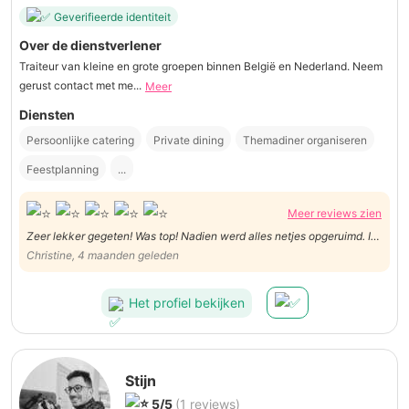
Geverifieerde identiteit
Over de dienstverlener
Traiteur van kleine en grote groepen binnen België en Nederland. Neem
gerust contact met me...
Meer
Diensten
Persoonlijke catering
Private dining
Themadiner organiseren
Feestplanning
...
Meer reviews zien
Zeer lekker gegeten! Was top! Nadien werd alles netjes opgeruimd. Ik
raad Daniel zeker aan!
Christine, 4 maanden geleden
Het profiel bekijken
Stijn
5/5
(1 reviews)