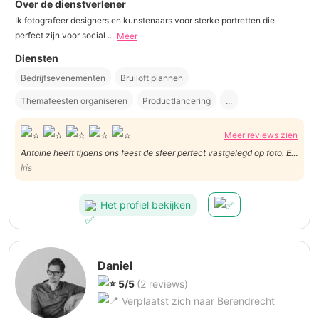
Over de dienstverlener
Ik fotografeer designers en kunstenaars voor sterke portretten die
perfect zijn voor social ...
Meer
Diensten
Bedrijfsevenementen
Bruiloft plannen
Themafeesten organiseren
Productlancering
...
Meer reviews zien
Antoine heeft tijdens ons feest de sfeer perfect vastgelegd op foto. En
alle aanwezigen staan erop. Een mooi aandenken!
Iris
Het profiel bekijken
Daniel
5/5
(2 reviews)
Verplaatst zich naar Berendrecht