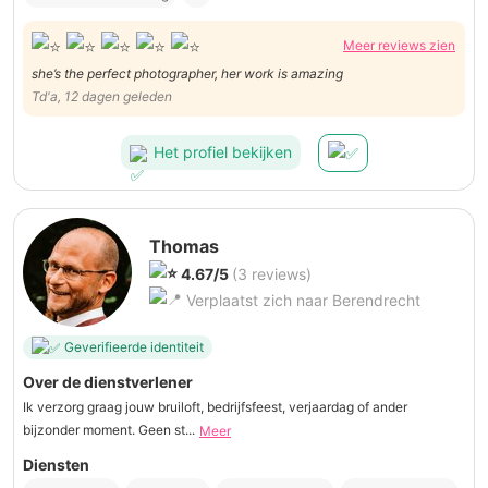
Meer reviews zien
she’s the perfect photographer, her work is amazing
Td'a, 12 dagen geleden
Het profiel bekijken
Thomas
4.67/5
(3 reviews)
Verplaatst zich naar Berendrecht
Geverifieerde identiteit
Over de dienstverlener
Ik verzorg graag jouw bruiloft, bedrijfsfeest, verjaardag of ander
bijzonder moment. Geen st...
Meer
Diensten