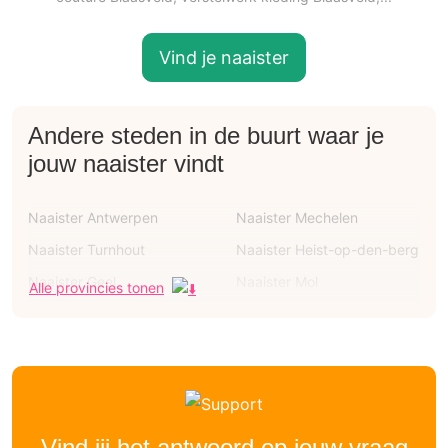
Vind je naaister
Andere steden in de buurt waar je
jouw naaister vindt
Naaister Antwerpen
Naaister Mechelen
Naaister Turnhout
Naaister Heist-op-den-berg
Naaister Geel
Naaister Mol
Alle provincies tonen
Naaister Lier
Naaister Brasschaat
Naaister Schoten
Naaister Brecht
Naaister Willebroek
Naaister Heffen
Naaister Leest
Naaister Breendonk
Naaister Boom
Naaister Rumst
Vind jij het antwoord op jouw vraag