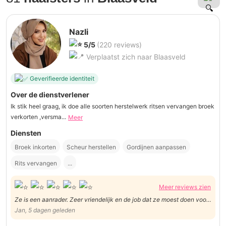
Nazli
5/5
(220 reviews)
Verplaatst zich naar Blaasveld
Geverifieerde identiteit
Over de dienstverlener
Ik stik heel graag, ik doe alle soorten herstelwerk ritsen vervangen broek
verkorten ,versma...
Meer
Diensten
Broek inkorten
Scheur herstellen
Gordijnen aanpassen
Rits vervangen
...
Meer reviews zien
Ze is een aanrader. Zeer vriendelijk en de job dat ze moest doen voor
ons heeft ze ook goed gedaan. (Broek versmallen)
Jan, 5 dagen geleden