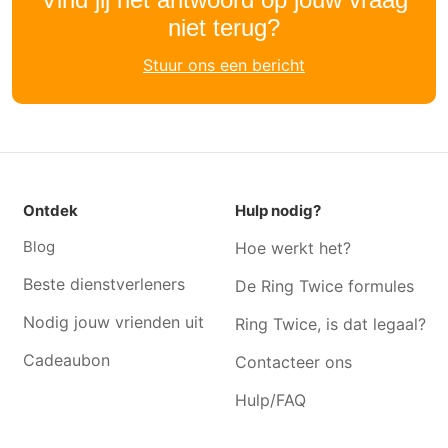
niet terug?
Naaister Puurs
Naaister Ramsdonk
Naaister Reet
Naaister Niel
Stuur ons een bericht
Naaister Kapelle-op-den-
Naaister Hombeek
bos
Naaister Waarloos
Naaister Schelle
Naaister Aartselaar
Naaister Kontich
Naaister Londerzeel
Naaister Sint-katelijne-
Ontdek
Hulp nodig?
waver
Blog
Hoe werkt het?
Naaister Oppuurs
Naaister Bornem
Beste dienstverleners
De Ring Twice formules
Nodig jouw vrienden uit
Ring Twice, is dat legaal?
Cadeaubon
Contacteer ons
Hulp/FAQ