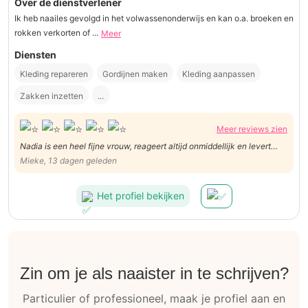
Over de dienstverlener
Ik heb naailes gevolgd in het volwassenonderwijs en kan o.a. broeken en
rokken verkorten of ...
Meer
Diensten
Kleding repareren
Gordijnen maken
Kleding aanpassen
Zakken inzetten
...
Meer reviews zien
Nadia is een heel fijne vrouw, reageert altijd onmiddellijk en levert
prima werk. Hopelijk heeft ze in de toekomst nog tijd om voor mij nog
Mieke, 13 dagen geleden
wat te werken! Veel dank Nadia!
Het profiel bekijken
Zin om je als naaister in te schrijven?
Particulier of professioneel, maak je profiel aan en