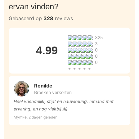
ervan vinden?
Gebaseerd op
328
reviews
325
3
4.99
0
0
0
Renilde
Broeken verkorten
Heel vriendelijk, stipt en nauwkeurig. Iemand met
V
ervaring, en nog vlakbij 🤗
i
Mymke, 2 dagen geleden
S