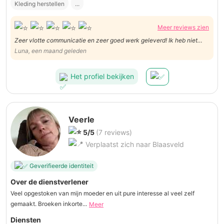
Kleding herstellen
...
Meer reviews zien
Zeer vlotte communicatie en zeer goed werk geleverd! Ik heb niet
lang op 6 broeken moeten wachten en ze werden perfect ingekort.
Luna, een maand geleden
Dank je wel Minah!
Het profiel bekijken
Veerle
5/5
(7 reviews)
Verplaatst zich naar Blaasveld
Geverifieerde identiteit
Over de dienstverlener
Veel opgestoken van mijn moeder en uit pure interesse al veel zelf
gemaakt. Broeken inkorte...
Meer
Diensten