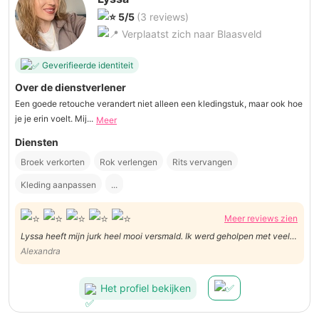
5/5
(3 reviews)
Verplaatst zich naar Blaasveld
Geverifieerde identiteit
Over de dienstverlener
Een goede retouche verandert niet alleen een kledingstuk, maar ook hoe
je je erin voelt. Mij...
Meer
Diensten
Broek verkorten
Rok verlengen
Rits vervangen
Kleding aanpassen
...
Meer reviews zien
Lyssa heeft mijn jurk heel mooi versmald. Ik werd geholpen met veel
geduld, tot het perfect paste zoals ik wou.
Alexandra
Het profiel bekijken