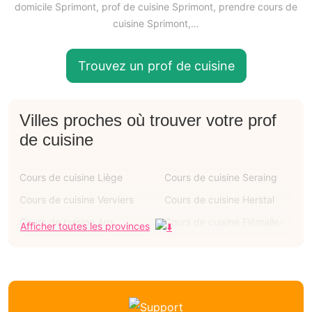
domicile Sprimont, prof de cuisine Sprimont, prendre cours de
cuisine Sprimont,…
Trouvez un prof de cuisine
Villes proches où trouver votre prof
de cuisine
Cours de cuisine Liège
Cours de cuisine Seraing
Cours de cuisine Verviers
Cours de cuisine Herstal
Cours de cuisine Ans
Cours de cuisine Flémalle-
Afficher toutes les provinces
grande
Cours de cuisine Oupeye
Cours de cuisine Grâce-
hollogne
Cours de cuisine Huy
Cours de cuisine