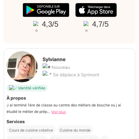
4,3/5
4,7/5
Sylvianne
Nouveau
Se déplace à Sprimont
Identité vérifiée
À propos
J ai terminé 1ère de classe au centre des métiers de bouche ou j ai
étudié le métier de prép...
Voir plus
Services
Cours de cuisine créative
Cuisine du monde