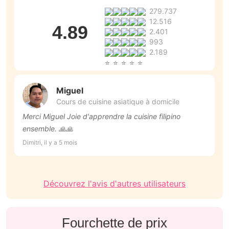
279.737
12.516
4.89
2.401
993
2.189
Miguel
Cours de cuisine asiatique à domicile
Merci Miguel Joie d'apprendre la cuisine filipino
to
ensemble. 🙏🙏
Be
Dimitri, il y a 5 mois
Découvrez l'avis d'autres utilisateurs
Fourchette de prix