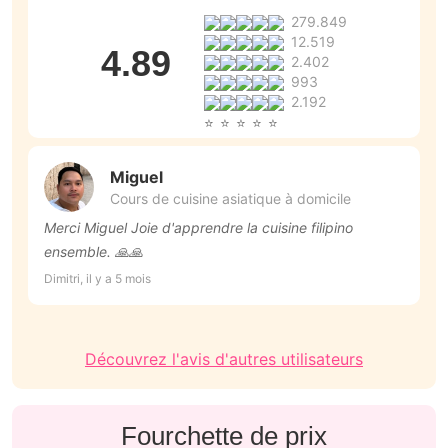
279.849
12.519
4.89
2.402
993
2.192
Miguel
Cours de cuisine asiatique à domicile
Merci Miguel Joie d'apprendre la cuisine filipino
to
ensemble. 🙏🙏
Be
Dimitri, il y a 5 mois
Découvrez l'avis d'autres utilisateurs
Fourchette de prix