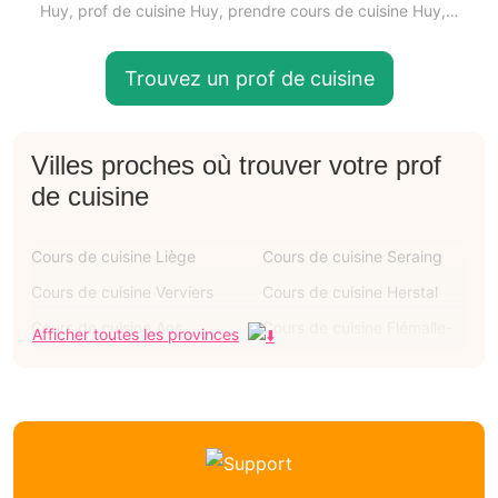
Huy, prof de cuisine Huy, prendre cours de cuisine Huy,…
Trouvez un prof de cuisine
Villes proches où trouver votre prof
de cuisine
Cours de cuisine Liège
Cours de cuisine Seraing
Cours de cuisine Verviers
Cours de cuisine Herstal
Cours de cuisine Ans
Cours de cuisine Flémalle-
Afficher toutes les provinces
grande
Cours de cuisine Oupeye
Cours de cuisine Grâce-
hollogne
Cours de cuisine
Cours de cuisine Marchin
Chaudfontaine