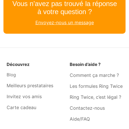
Vous n’avez pas trouvé la réponse
Cours de cuisine Wanze
Cours de cuisine Amay
à votre question ?
Cours de cuisine Ohey
Cours de cuisine Villers-le-
bouillet
Envoyez-nous un message
Cours de cuisine Hermalle-
Cours de cuisine Andenne
sous-huy
Cours de cuisine Nandrin
Cours de cuisine Engis
Cours de cuisine Saint-
Cours de cuisine Bierwart
georges-sur-meuse
Découvrez
Besoin d’aide ?
Cours de cuisine Gesves
Cours de cuisine Faimes
Blog
Comment ça marche ?
Cours de cuisine Horion-
Cours de cuisine Wasseiges
Meilleurs prestataires
Les formules Ring Twice
hozémont
Invitez vos amis
Cours de cuisine
Cours de cuisine Hannut
Ring Twice, c’est légal ?
Gelbressée
Carte cadeau
Contactez-nous
Cours de cuisine Waremme
Cours de cuisine Wierde
Aide/FAQ
Cours de cuisine Assesse
Cours de cuisine Remicourt