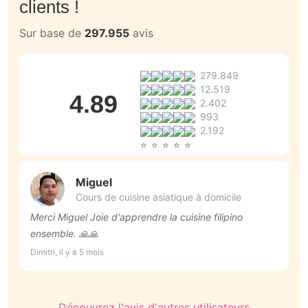
clients !
Sur base de
297.955
avis
279.849
12.519
4.89
2.402
993
2.192
Miguel
Cours de cuisine asiatique à domicile
Merci Miguel Joie d'apprendre la cuisine filipino
to
ensemble. 🙏🙏
Be
Dimitri, il y a 5 mois
Découvrez l'avis d'autres utilisateurs