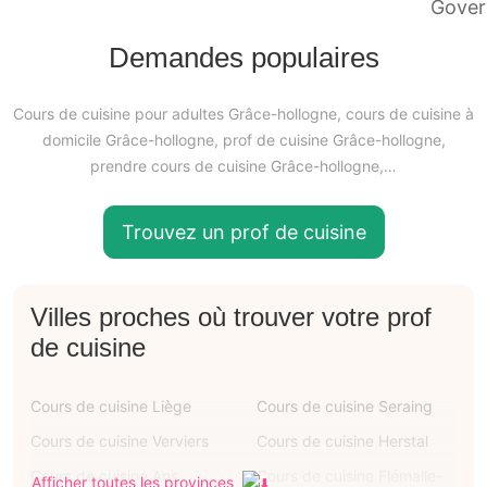
Demandes populaires
Cours de cuisine pour adultes Grâce-hollogne, cours de cuisine à
domicile Grâce-hollogne, prof de cuisine Grâce-hollogne,
prendre cours de cuisine Grâce-hollogne,…
Trouvez un prof de cuisine
Villes proches où trouver votre prof
de cuisine
Cours de cuisine Liège
Cours de cuisine Seraing
Cours de cuisine Verviers
Cours de cuisine Herstal
Cours de cuisine Ans
Cours de cuisine Flémalle-
Afficher toutes les provinces