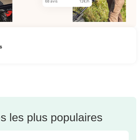
68 avis
12€/h
s
 les plus populaires