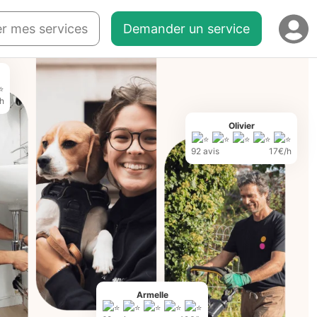
r mes services
Demander un service
h
Olivier
92 avis
17€/h
Armelle