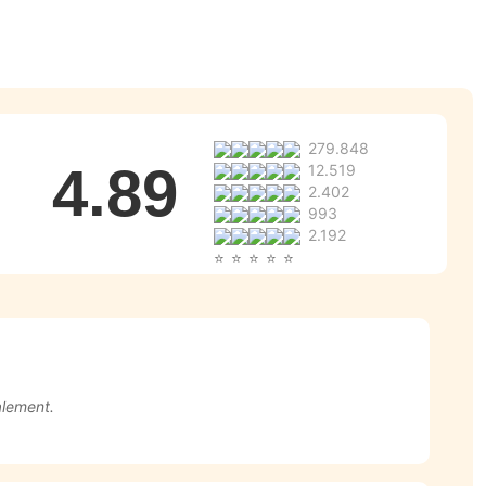
279.848
4.89
12.519
2.402
993
2.192
galement.