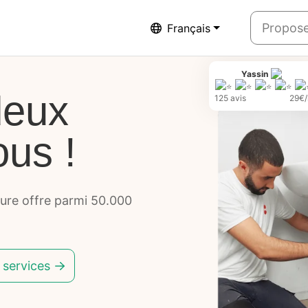
Propose
Français
Yassin
deux
125 avis
29€/
ous !
eure offre parmi 50.000
 services