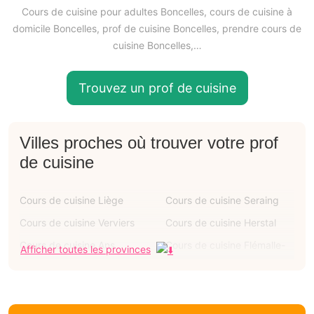
Cours de cuisine pour adultes Boncelles, cours de cuisine à
domicile Boncelles, prof de cuisine Boncelles, prendre cours de
cuisine Boncelles,…
Trouvez un prof de cuisine
Villes proches où trouver votre prof
de cuisine
Cours de cuisine Liège
Cours de cuisine Seraing
Cours de cuisine Verviers
Cours de cuisine Herstal
Cours de cuisine Ans
Cours de cuisine Flémalle-
Afficher toutes les provinces
grande
Cours de cuisine Oupeye
Cours de cuisine Grâce-
hollogne