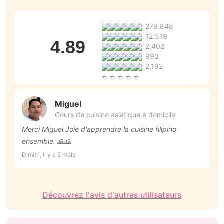
279.848
12.519
4.89
2.402
993
2.192
Miguel
Cours de cuisine asiatique à domicile
Merci Miguel Joie d'apprendre la cuisine filipino
to
ensemble. 🙏🙏
Be
Dimitri, il y a 5 mois
Découvrez l'avis d'autres utilisateurs