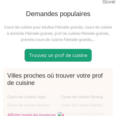
Demandes populaires
Cours de cuisine pour adultes Flémalle-grande, cours de cuisine
à domicile Flémalle-grande, prof de cuisine Flémalle-grande,
prendre cours de cuisine Flémalle-grande,…
Trouvez un prof de cuisine
Villes proches où trouver votre prof
de cuisine
Cours de cuisine Liège
Cours de cuisine Seraing
Cours de cuisine Verviers
Cours de cuisine Herstal
Cours de cuisine Ans
Cours de cuisine Oupeye
Afficher toutes les provinces