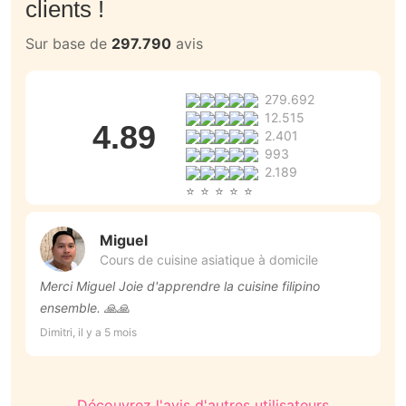
clients !
Sur base de
297.790
avis
279.692
12.515
4.89
2.401
993
2.189
Miguel
Cours de cuisine asiatique à domicile
Merci Miguel Joie d'apprendre la cuisine filipino
to
ensemble. 🙏🙏
Be
Dimitri, il y a 5 mois
Découvrez l'avis d'autres utilisateurs