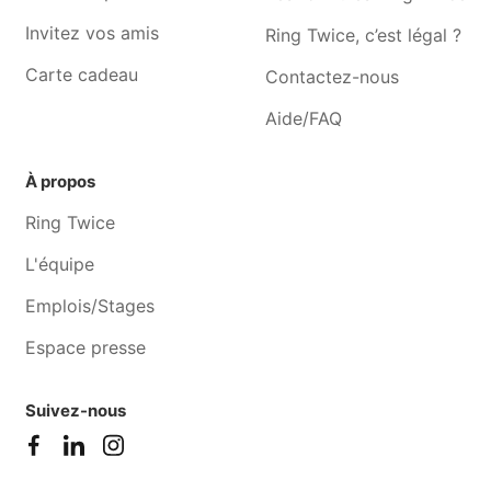
sous-chèvremont
Invitez vos amis
Ring Twice, c’est légal ?
Cours de cuisine Nandrin
Cours de cuisine Jupille-
sur-meuse
Carte cadeau
Contactez-nous
Cours de cuisine Juprelle
Cours de cuisine Crisnée
Aide/FAQ
À propos
Ring Twice
L'équipe
Emplois/Stages
Espace presse
Suivez-nous