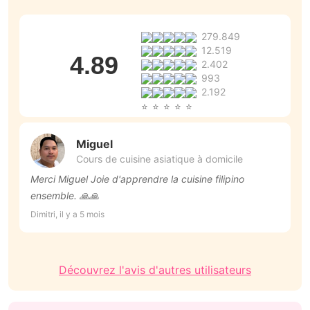
279.849
12.519
4.89
2.402
993
2.192
Miguel
Cours de cuisine asiatique à domicile
Merci Miguel Joie d'apprendre la cuisine filipino
to
ensemble. 🙏🙏
Be
Dimitri, il y a 5 mois
Découvrez l'avis d'autres utilisateurs