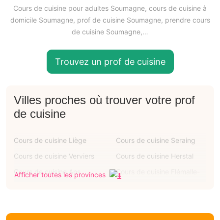
Cours de cuisine pour adultes Soumagne, cours de cuisine à
domicile Soumagne, prof de cuisine Soumagne, prendre cours
de cuisine Soumagne,…
Trouvez un prof de cuisine
Villes proches où trouver votre prof
de cuisine
Cours de cuisine Liège
Cours de cuisine Seraing
Cours de cuisine Verviers
Cours de cuisine Herstal
Cours de cuisine Ans
Cours de cuisine Flémalle-
Afficher toutes les provinces
grande
Cours de cuisine Oupeye
Cours de cuisine Grâce-
hollogne