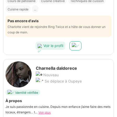
Cours de pâtisserie
Cuisine créative
Techniques de cuisson
Cuisine rapide
...
Pas encore d'avis
Charlotte vient de rejoindre Ring Twice et a hâte de vous donner un
coup de main.
Voir le profil
Charnella daldorece
Nouveau
Se déplace à Oupeye
Identité vérifiée
À propos
Je suis passionnée en cuisine. Depuis mon enfance j’aime faire des mets
locaux, étrangers… t...
Voir plus