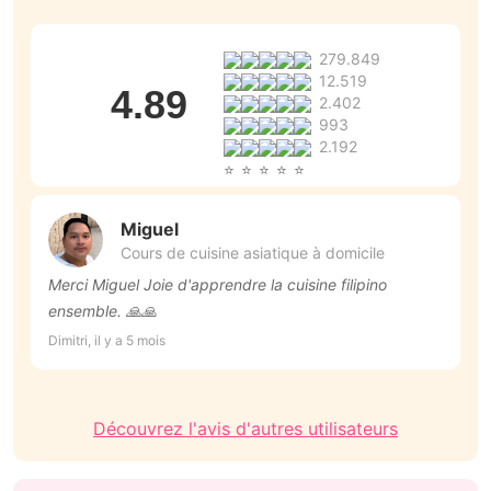
279.849
12.519
4.89
2.402
993
2.192
Miguel
Cours de cuisine asiatique à domicile
Merci Miguel Joie d'apprendre la cuisine filipino
to
ensemble. 🙏🙏
Be
Dimitri, il y a 5 mois
Découvrez l'avis d'autres utilisateurs