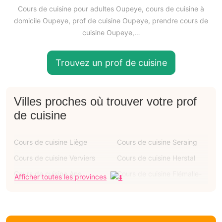
Cours de cuisine pour adultes Oupeye, cours de cuisine à
domicile Oupeye, prof de cuisine Oupeye, prendre cours de
cuisine Oupeye,…
Trouvez un prof de cuisine
Villes proches où trouver votre prof
de cuisine
Cours de cuisine Liège
Cours de cuisine Seraing
Cours de cuisine Verviers
Cours de cuisine Herstal
Cours de cuisine Ans
Cours de cuisine Flémalle-
Afficher toutes les provinces
grande
Cours de cuisine Grâce-
Cours de cuisine Huy
hollogne