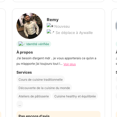
Remy
Nouveau
Se déplace à Aywaille
Identité vérifiée
À propos
J’ai besoin d’argent mdr .. je vous apporterais ce qu’on a
pu m’apporte j’ai toujours tout l...
Voir plus
Services
Cours de cuisine traditionnelle
Découverte de la cuisine du monde
Ateliers de pâtisserie
Cuisine healthy et équilibrée
...
Pas encore d'avis