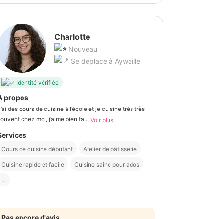
Charlotte
Nouveau
Se déplace à Aywaille
Identité vérifiée
À propos
J’ai des cours de cuisine à l’école et je cuisine très très
souvent chez moi, j’aime bien fa...
Voir plus
Services
Cours de cuisine débutant
Atelier de pâtisserie
Cuisine rapide et facile
Cuisine saine pour ados
...
Pas encore d'avis