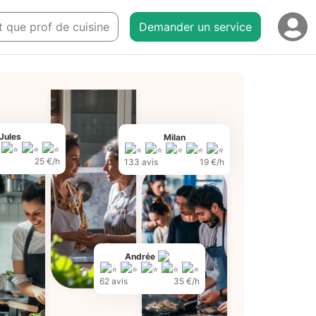
nt que prof de cuisine
Demander un service
Jules
Milan
25 €/h
133 avis
19 €/h
Andrée
62 avis
35 €/h