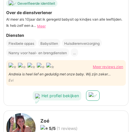
Geverifieerde identiteit
Over de dienstverlener
Al meer als 10jaar dat ik geregeld babysit op kindjes van alle leeftijden.
Ik heb zelf een a...
Meer
Diensten
Flexibele oppas
Babysitten
Huisdierenverzorging
Nanny voor haal- en brengdiensten
...
Meer reviews zien
Andreia is heel lief en geduldig met onze baby. Wij zijn zeker
tevreden.
Evi
Het profiel bekijken
Zoé
5/5
(1 reviews)