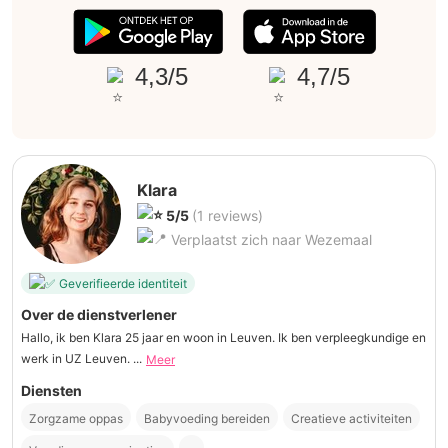
4,3/5
4,7/5
Klara
5/5
(1 reviews)
Verplaatst zich naar Wezemaal
Geverifieerde identiteit
Over de dienstverlener
Hallo, ik ben Klara 25 jaar en woon in Leuven. Ik ben verpleegkundige en
werk in UZ Leuven. ...
Meer
Diensten
Zorgzame oppas
Babyvoeding bereiden
Creatieve activiteiten