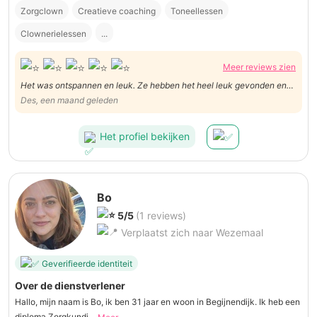
Zorgclown
Creatieve coaching
Toneellessen
Clownerielessen
...
Meer reviews zien
Het was ontspannen en leuk. Ze hebben het heel leuk gevonden en
doen het zeker nog een keer. Bedankt Lisa!
Des, een maand geleden
Het profiel bekijken
Bo
5/5
(1 reviews)
Verplaatst zich naar Wezemaal
Geverifieerde identiteit
Over de dienstverlener
Hallo, mijn naam is Bo, ik ben 31 jaar en woon in Begijnendijk. Ik heb een
diploma Zorgkundi...