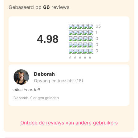
Gebaseerd op
66
reviews
65
1
4.98
0
0
0
Deborah
Opvang en toezicht (18)
alles in orde!!
al
Deborah, 9 dagen geleden
St
Ontdek de reviews van andere gebruikers