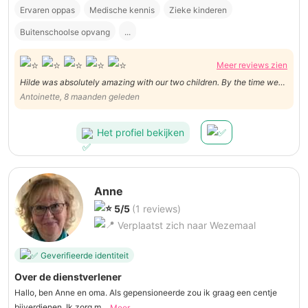
Ervaren oppas
Medische kennis
Zieke kinderen
Buitenschoolse opvang
...
Meer reviews zien
Hilde was absolutely amazing with our two children. By the time we
got home, the children were bathed, fed and fast asleep. Hilde is calm
Antoinette, 8 maanden geleden
and reassuring for the children. And her experience working with
children at Pimpernel helps a lot.
Het profiel bekijken
Anne
5/5
(1 reviews)
Verplaatst zich naar Wezemaal
Geverifieerde identiteit
Over de dienstverlener
Hallo, ben Anne en oma. Als gepensioneerde zou ik graag een centje
bijverdienen. Ik zorg m...
Meer