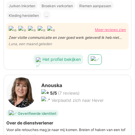
Jurken inkorten
Broeken verkorten
Riemen aanpassen
Kleding herstellen
...
Meer reviews zien
Zeer vlotte communicatie en zeer goed werk geleverd! Ik heb niet
lang op 6 broeken moeten wachten en ze werden perfect ingekort.
Luna, een maand geleden
Dank je wel Minah!
Het profiel bekijken
Anouska
5/5
(7 reviews)
Verplaatst zich naar Hever
Geverifieerde identiteit
Over de dienstverlener
Voor alle retouches mag je naar mij komen. Breien of haken van een tof