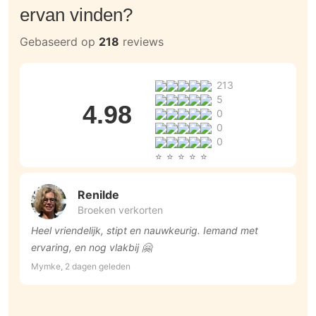
ervan vinden?
Gebaseerd op
218
reviews
213
5
4.98
0
0
0
Renilde
Broeken verkorten
Heel vriendelijk, stipt en nauwkeurig. Iemand met
V
ervaring, en nog vlakbij 🤗
i
Mymke, 2 dagen geleden
S