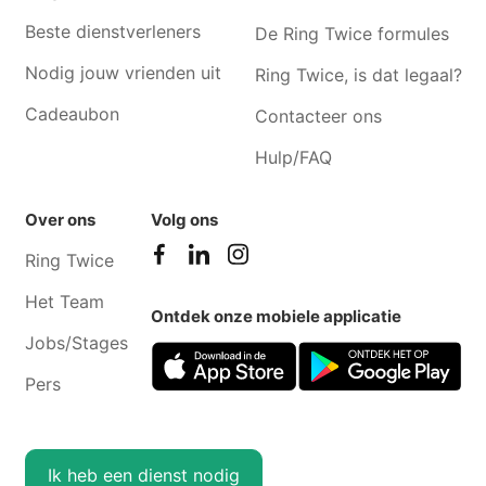
Naaister Leest
Naaister Erps-kwerps
Beste dienstverleners
De Ring Twice formules
Nodig jouw vrienden uit
Ring Twice, is dat legaal?
Cadeaubon
Contacteer ons
Hulp/FAQ
Over ons
Volg ons
Ring Twice
Het Team
Ontdek onze mobiele applicatie
Jobs/Stages
Pers
Ik heb een dienst nodig