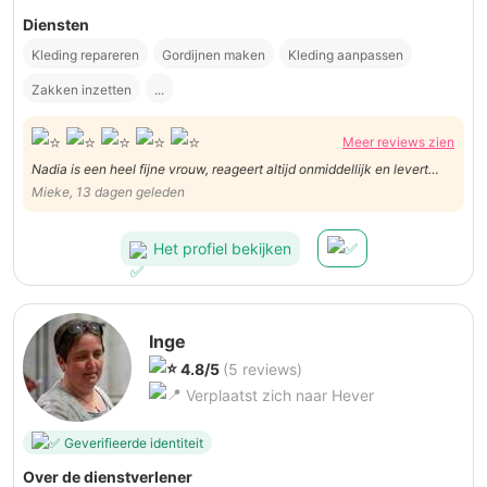
Diensten
Kleding repareren
Gordijnen maken
Kleding aanpassen
Zakken inzetten
...
Meer reviews zien
Nadia is een heel fijne vrouw, reageert altijd onmiddellijk en levert
prima werk. Hopelijk heeft ze in de toekomst nog tijd om voor mij nog
Mieke, 13 dagen geleden
wat te werken! Veel dank Nadia!
Het profiel bekijken
Inge
4.8/5
(5 reviews)
Verplaatst zich naar Hever
Geverifieerde identiteit
Over de dienstverlener