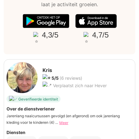
laat je activiteit groeien.
4,3/5
4,7/5
Kris
5/5
(6 reviews)
Verplaatst zich naar Hever
Geverifieerde identiteit
Over de dienstverlener
Jarenlang naaicursussen gevolgd (en afgerond) om ook jarenlang
kleding voor te kinderen (4) ...
Meer
Diensten