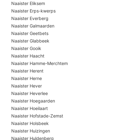
Naaister Eliksem
Naaister Erps-kwerps
Naaister Everberg
Naaister Galmaarden
Naaister Geetbets
Naaister Glabbeek
Naaister Gooik
Naaister Haacht
Naaister Hamme-Merchtem
Naaister Herent
Naaister Herne
Naaister Hever
Naaister Heverlee
Naaister Hoegaarden
Naaister Hoeilaart
Naaister Hofstade-Zemst
Naaister Holsbeek
Naaister Huizingen
Naaister Huldenberg