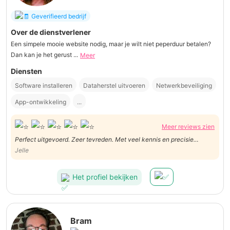
Geverifieerd bedrijf
Over de dienstverlener
Een simpele mooie website nodig, maar je wilt niet peperduur betalen?
Dan kan je het gerust ...
Meer
Diensten
Software installeren
Dataherstel uitvoeren
Netwerkbeveiliging
App-ontwikkeling
...
Meer reviews zien
Perfect uitgevoerd. Zeer tevreden. Met veel kennis en precisie
tewerkgesteld. Heldere en transparante communicatie. Goede
Jelle
vraagstelling bij kennismaking.
Het profiel bekijken
Bram