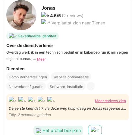
Jonas
4.5/5
(2 reviews)
Verplaatst zich naar Tienen
Geverifieerde identiteit
Over de dienstverlener
Overdag werk ik in een technisch bedrijf en in bijberoep run ik mijn eigen
digitaal bureau, ...
Meer
Diensten
Computerherstellingen
Website optimalisatie
Netwerkconfiguratie
Software-installatie
...
Meer reviews zien
De eerste keer dat ik via deze weg hulp vraag en Jonas reageerde al
vrij snel op mijn oproep. Hij was zeer stipt en behulpzaam en heeft het
Tilly, 2 maanden geleden
probleem heel goed kunnen oplossen. Ik ben dus erg tevreden dat hij
mij heeft kunnen helpen.
Het profiel bekijken