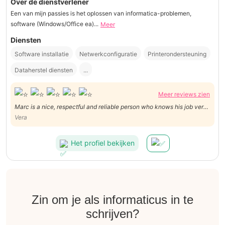
Over de dienstverlener
Een van mijn passies is het oplossen van informatica-problemen,
software (Windows/Office ea)...
Meer
Diensten
Software installatie
Netwerkconfiguratie
Printerondersteuning
Dataherstel diensten
...
Meer reviews zien
Marc is a nice, respectful and reliable person who knows his job very
well. He solved the problem for which we called him, while being
Vera
patient with us and available whenever needed. A truly nice person
with skills whom I recommend without hesitation.
Het profiel bekijken
Zin om je als informaticus in te
schrijven?