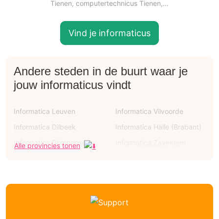
Tienen, computertechnicus Tienen,…
Vind je informaticus
Andere steden in de buurt waar je
jouw informaticus vindt
Informatica Leuven
Informatica Vilvoorde
Informatica Dilbeek
Informatica Halle (Brabant)
Informatica Grimbergen
Informatica Zaventem
Alle provincies tonen
Informatica Sint-pieters-
Informatica Asse
leeuw
Informatica Aarschot
Informaticus Hoegaarden
Informaticus Eliksem
Informaticus Glabbeek
Informaticus Boutersem
Informaticus Overwinden