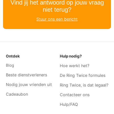
Vind jij het antwoord op jouw vraag
Informaticus Landen
Informaticus Lubbeek
niet terug?
Informaticus Kortenaken
Informaticus Zoutleeuw
Stuur ons een bericht
Informaticus Pellenberg
Informaticus Bierbeek
Informaticus Korbeek-lo
Informaticus Bekkevoort
Informaticus Velm
Informaticus Tielt-Winge
Informaticus Linden
Informaticus Kortrijk-dutsel
Informaticus Blanden
Informaticus Geetbets
Ontdek
Hulp nodig?
Informaticus Kessel lo
Informaticus Holsbeek
Blog
Hoe werkt het?
Beste dienstverleners
De Ring Twice formules
Nodig jouw vrienden uit
Ring Twice, is dat legaal?
Cadeaubon
Contacteer ons
Hulp/FAQ