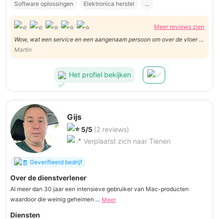
Software oplossingen
Elektronica herstel
...
Meer reviews zien
Wow, wat een service en een aangenaam persoon om over de vloer te
krijgen. Ik ben super tevreden. Martin
Martin
Het profiel bekijken
Gijs
5/5
(2 reviews)
Verplaatst zich naar Tienen
Geverifieerd bedrijf
Over de dienstverlener
Al meer dan 30 jaar een intensieve gebruiker van Mac-producten
waardoor die weinig geheimen ...
Meer
Diensten