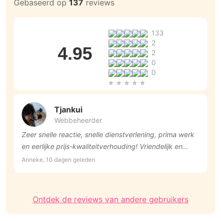
Gebaseerd op
137
reviews
133
2
4.95
2
0
0
Tjankui
Webbeheerder
Zeer snelle reactie, snelle dienstverlening, prima werk
v
en eerlijke prijs-kwaliteitverhouding! Vriendelijk en
D
behulpzaam.
Anneke, 10 dagen geleden
Ontdek de reviews van andere gebruikers