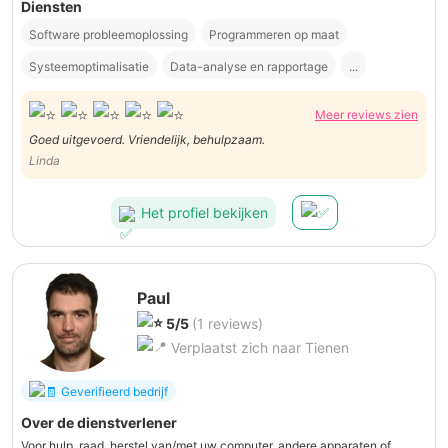
Diensten
Software probleemoplossing
Programmeren op maat
Systeemoptimalisatie
Data-analyse en rapportage
...
Meer reviews zien
Goed uitgevoerd. Vriendelijk, behulpzaam.
Linda
Het profiel bekijken
Paul
5/5
(1 reviews)
Verplaatst zich naar Tienen
Geverifieerd bedrijf
Over de dienstverlener
Voor hulp, raad, herstel van/met uw computer, andere apparaten of