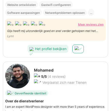
Website ontwikkelen
Gastwifi configureren
Software aanpassingen
Netwerkproblemen oplossen
...
Meer reviews zien
Gijs heeft mij uitzonderlijk goed en snel verder geholpen met het
instellen van mijn accespoint/guest wifi. Dit was mijn eerste ervaring
Lynn
met ringtwice en Gijs, en de ervaring was zeer positief. Hartelijk
bedankt
Het profiel bekijken
Mohamed
5/5
(4 reviews)
Verplaatst zich naar Tienen
Geverifieerde identiteit
Over de dienstverlener
I am an expert WordPress designer with more than 5 years of experience.