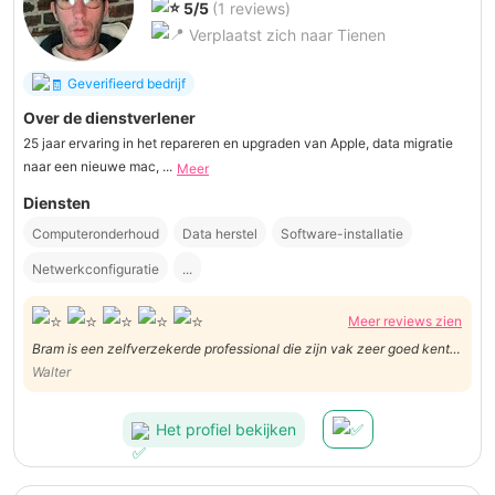
5/5
(1 reviews)
Verplaatst zich naar Tienen
Geverifieerd bedrijf
Over de dienstverlener
25 jaar ervaring in het repareren en upgraden van Apple, data migratie
naar een nieuwe mac, ...
Meer
Diensten
Computeronderhoud
Data herstel
Software-installatie
Netwerkconfiguratie
...
Meer reviews zien
Bram is een zelfverzekerde professional die zijn vak zeer goed kent.
Wij waren bijzonder tevreden over de uitvoering van de opdracht;
Walter
Bram heeft dit zeer vlot en efficiënt gedaan en heeft al onze vragen
perfect kunnen beantwoorden. Wij kunnen Bram
Het profiel bekijken