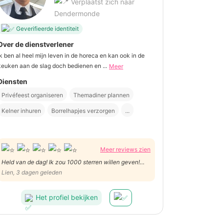
Verplaatst zich naar
Dendermonde
Geverifieerde identiteit
Over de dienstverlener
Ik ben al heel mijn leven in de horeca en kan ook in de
keuken aan de slag doch bedienen en ...
Meer
Diensten
Privéfeest organiseren
Themadiner plannen
Kelner inhuren
Borrelhapjes verzorgen
...
Meer reviews zien
Held van de dag! Ik zou 1000 sterren willen geven!
Wat een ervaring en professionaliteit. Een enorme
Lien, 3 dagen geleden
aanrader! Heel erg bedankt, Sandy.
Het profiel bekijken