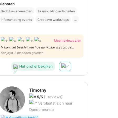
Diensten
Bedrijfsevenementen
Teambuilding activiteiten
Infomarketing events
Creatieve workshops
...
Meer reviews zien
Ik kan niet beschrijven hoe dankbaar wij zijn. Je
mengelde perfect in ons familie. En dat we precies
Sanjaya, 8 maanden geleden
elkaar jaren kende.De spontane foto’s waren zoals
verwacht, subliem. Heel erg bedankt dat jij ons
Het profiel bekijken
fotograaf mocht zijn.
Timothy
5/5
(1 reviews)
Verplaatst zich naar
Dendermonde
Geverifieerd bedrijf