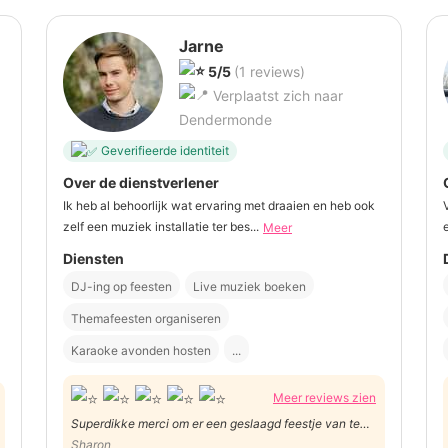
Jarne
5/5
(1 reviews)
Verplaatst zich naar
Dendermonde
Geverifieerde identiteit
Over de dienstverlener
Ik heb al behoorlijk wat ervaring met draaien en heb ook
zelf een muziek installatie ter bes...
Meer
Diensten
DJ-ing op feesten
Live muziek boeken
Themafeesten organiseren
Karaoke avonden hosten
...
Meer reviews zien
Superdikke merci om er een geslaagd feestje van te
maken!!
Sharon