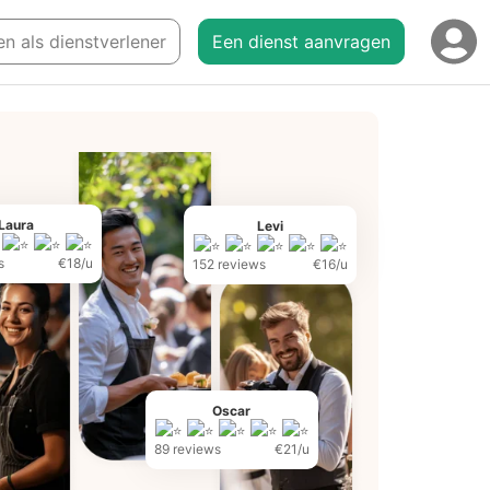
en als dienstverlener
Een dienst aanvragen
Laura
Levi
s
€18/u
152 reviews
€16/u
Oscar
89 reviews
€21/u