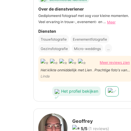
Over de dienstverlener
Gediplomeerd fotograaf met oog voor kleine momenten.
Veel ervaring in trouw-, evenement- en ...
Meer
Diensten
Trouwfotografie
Evenementfotografie
Gezinsfotografie
Micro-weddings
...
Meer reviews zien
Het klikte onmiddellijk met Lien . Prachtige foto's van
ons huwelijk. Nochtans niet gemakkelijk met 7
Linda
kinderen die niet stil kunnen zitten .Ik zal Lien zeker
nog vragen in de toekomst.
Het profiel bekijken
Geoffrey
5/5
(1 reviews)