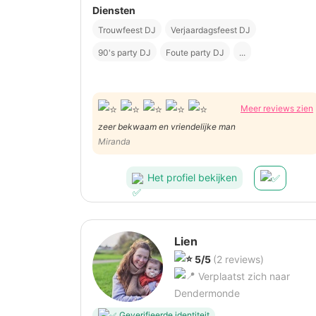
Diensten
Trouwfeest DJ
Verjaardagsfeest DJ
90's party DJ
Foute party DJ
...
Meer reviews zien
zeer bekwaam en vriendelijke man
Miranda
Het profiel bekijken
Lien
5/5
(2 reviews)
Verplaatst zich naar
Dendermonde
Geverifieerde identiteit