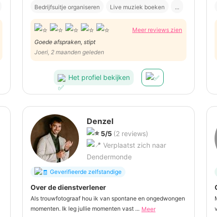
Bedrijfsuitje organiseren
Live muziek boeken
...
Meer reviews zien
Goede afspraken, stipt
Joeri, 2 maanden geleden
Het profiel bekijken
Denzel
5/5
(2 reviews)
Verplaatst zich naar
Dendermonde
Geverifieerde zelfstandige
Over de dienstverlener
Als trouwfotograaf hou ik van spontane en ongedwongen
momenten. Ik leg jullie momenten vast ...
Meer