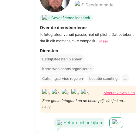
Dendermonde
Geverifieerde identiteit
Over de dienstverlener
Ik fotografeer vanuit passie, niet uit plicht. Dat betekent
dat ik elk moment, elke composit...
Meer
Diensten
Bedrijfsfeesten plannen
Korte workshops organiseren
Cateringservice regelen
Locatie scouting
...
Meer reviews zien
Zeer goeie fotograaf en de beste prijs dat je kan
vinden,de foto's van onze voetbalmatch waren van
Levy
topkwaliteit!(zeker een aandrader)
Het profiel bekijken