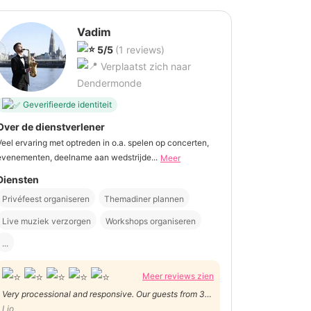
Vadim
5/5
(1 reviews)
Verplaatst zich naar
Dendermonde
Geverifieerde identiteit
Over de dienstverlener
Veel ervaring met optreden in o.a. spelen op concerten,
evenementen, deelname aan wedstrijde...
Meer
Diensten
Privéfeest organiseren
Themadiner plannen
Live muziek verzorgen
Workshops organiseren
...
Meer reviews zien
Very processional and responsive. Our guests from 30
countries were delighted
Lio