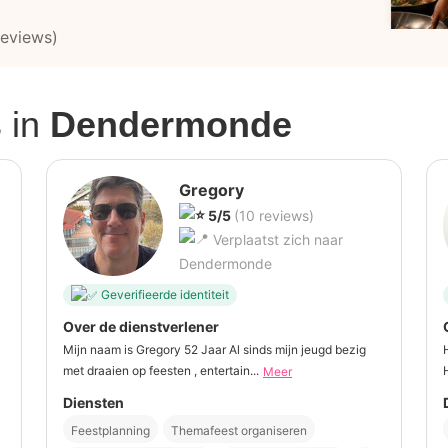
reviews)
s
in
Dendermonde
Gregory
5/5
(10 reviews)
Verplaatst zich naar
Dendermonde
Geverifieerde identiteit
Over de dienstverlener
Mijn naam is Gregory 52 Jaar Al sinds mijn jeugd bezig
met draaien op feesten , entertain...
Meer
Diensten
Feestplanning
Themafeest organiseren