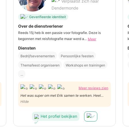
Verplaatst zich naar
Dendermonde
Geverifieerde identiteit
Over de dienstverlener
Reeds 15j heb ik een passie voor fotografie. Deze is
begonnen met reisfotografie maar werd a...
Meer
Diensten
Bedrijfsevenementen
Persoonlijke feesten
Themafeest organiseren
Workshops en trainingen
...
Meer reviews zien
Het was super om met Erik samen te werken. Heel
flexibel voor een lastminute opdracht. Ook prachtige
Hilde
foto's gemaakt. Heel blij met de samenwerking.
Het profiel bekijken