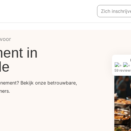
Zich inschrijv
 voor
ent in
de
59 review
nement? Bekijk onze betrouwbare,
ners.