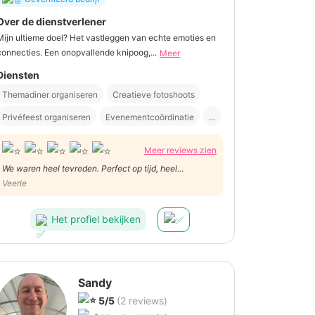
Over de dienstverlener
Mijn ultieme doel? Het vastleggen van echte emoties en
connecties. Een onopvallende knipoog,...
Meer
Diensten
Themadiner organiseren
Creatieve fotoshoots
Privéfeest organiseren
Evenementcoördinatie
...
Meer reviews zien
We waren heel tevreden. Perfect op tijd, heel
professioneel en vriendelijk!
Veerle
Het profiel bekijken
Sandy
5/5
(2 reviews)