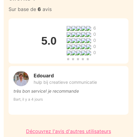
Sur base de
6
avis
6
0
5.0
0
0
0
Edouard
hulp bij creatieve communicatie
très bon service! je recommande
G
u
Bart, il y a 4 jours
v
Se
Découvrez l'avis d'autres utilisateurs