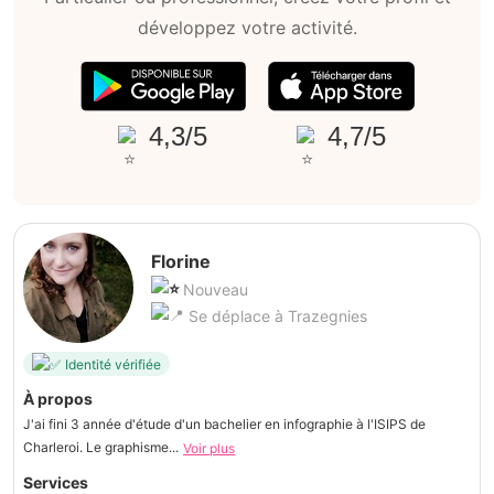
développez votre activité.
4,3/5
4,7/5
Florine
Nouveau
Se déplace à Trazegnies
Identité vérifiée
À propos
J'ai fini 3 année d'étude d'un bachelier en infographie à l'ISIPS de
Charleroi. Le graphisme...
Voir plus
Services