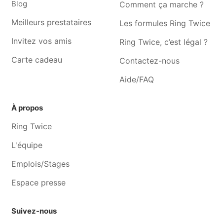
Blog
Comment ça marche ?
Graphiste Fayt-lez-manage
Graphiste Marchienne-au-
pont
Meilleurs prestataires
Les formules Ring Twice
Graphiste Jumet
Graphiste Anderlues
Invitez vos amis
Ring Twice, c’est légal ?
Graphiste Haine-saint-
Graphiste Montigny-le-tilleul
Carte cadeau
Contactez-nous
pierre
Aide/FAQ
À propos
Ring Twice
L'équipe
Emplois/Stages
Espace presse
Suivez-nous