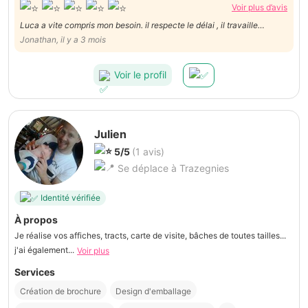
Voir plus d’avis
Luca a vite compris mon besoin. il respecte le délai , il travaille
excessivement bien. Il est structuré et archi-pro .Bref, je recommande
Jonathan, il y a 3 mois
vivement Luca qui en plus de tout est extrêmement sympathique.
Voir le profil
Julien
5/5
(1 avis)
Se déplace à Trazegnies
Identité vérifiée
À propos
Je réalise vos affiches, tracts, carte de visite, bâches de toutes tailles...
j'ai également...
Voir plus
Services
Création de brochure
Design d'emballage