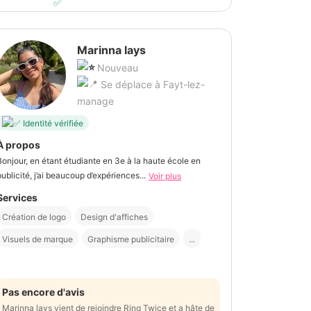
Marinna lays
Nouveau
Se déplace à Fayt-lez-
manage
Identité vérifiée
À propos
Bonjour, en étant étudiante en 3e à la haute école en
publicité, j’ai beaucoup d’expériences...
Voir plus
Services
Création de logo
Design d'affiches
Visuels de marque
Graphisme publicitaire
...
Pas encore d'avis
Marinna lays vient de rejoindre Ring Twice et a hâte de