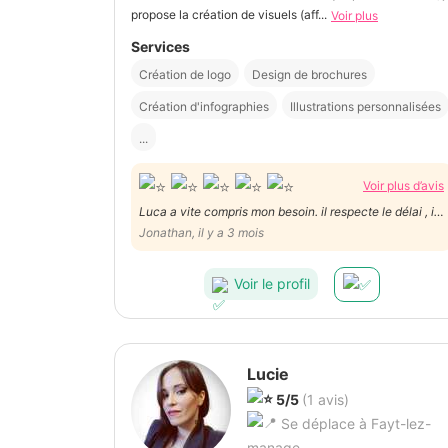
propose la création de visuels (aff...
Voir plus
Services
Création de logo
Design de brochures
Création d'infographies
Illustrations personnalisées
...
Voir plus d’avis
Luca a vite compris mon besoin. il respecte le délai , il
travaille excessivement bien. Il est structuré et archi-
Jonathan, il y a 3 mois
pro .Bref, je recommande vivement Luca qui en plus de
tout est extrêmement sympathique.
Voir le profil
Lucie
5/5
(1 avis)
Se déplace à Fayt-lez-
manage