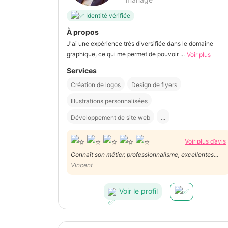
Identité vérifiée
À propos
J'ai une expérience très diversifiée dans le domaine
graphique, ce qui me permet de pouvoir ...
Voir plus
Services
Création de logos
Design de flyers
Illustrations personnalisées
Développement de site web
...
Voir plus d’avis
Connaît son métier, professionnalisme, excellentes
suggestions, m'a fait gagner du temps et de l'argent et
Vincent
le contact est juste parfait. Je ne suis pas déçu et j'ai
trouvé la personne pour gérer mon image numérique.
Voir le profil