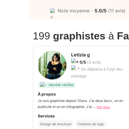
Note moyenne -
5.0/5
(11 avis)
199
graphistes
à
Fa
Letizia g
5/5
(3 avis)
Se déplace à Fayt-lez-
manage
Identité vérifiée
À propos
Je suis graphiste depuis 10ans. J'ai deux bacs , un en
publicité et un en infographie. J'ai ...
Voir plus
Services
Design de brochure
Création de logo