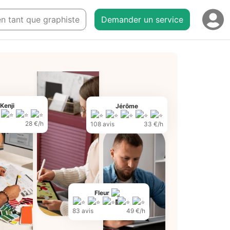
 en tant que graphiste
Demander un service
Kenji
Jérôme
28 €/h
108 avis
33 €/h
Fleur
83 avis
49 €/h