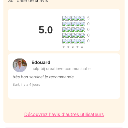
Sur base de
5
avis
5
0
5.0
0
0
0
Edouard
hulp bij creatieve communicatie
très bon service! je recommande
G
u
Bart, il y a 4 jours
v
Se
Découvrez l'avis d'autres utilisateurs