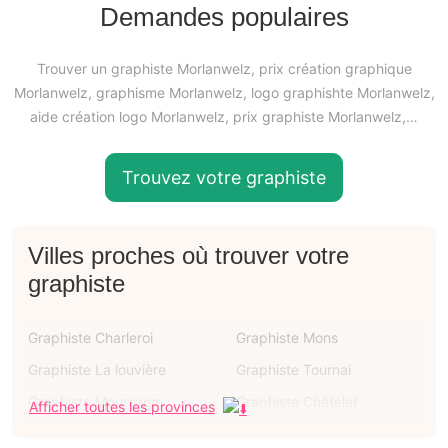
Demandes populaires
Trouver un graphiste Morlanwelz, prix création graphique
Morlanwelz, graphisme Morlanwelz, logo graphishte Morlanwelz,
aide création logo Morlanwelz, prix graphiste Morlanwelz,…
Trouvez votre graphiste
Villes proches où trouver votre
graphiste
Graphiste Charleroi
Graphiste Mons
Graphiste La louvière
Graphiste Tournai
Graphiste Mouscron
Graphiste Châtelet
Afficher toutes les provinces
Graphiste Binche
Graphiste Courcelles