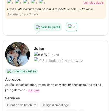
Voir plus d’avis
Luca a vite compris mon besoin. il respecte le délai , il travaille
excessivement bien. Il est structuré et archi-pro .Bref, je recommande
Jonathan, il y a 3 mois
vivement Luca qui en plus de tout est extrêmement sympathique.
Voir le profil
Julien
5/5
(1 avis)
Se déplace à Morlanwelz
Identité vérifiée
À propos
Je réalise vos affiches, tracts, carte de visite, bâches de toutes tailles...
j'ai également...
Voir plus
Services
Création de brochure
Design d'emballage