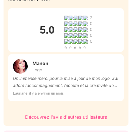
7
0
5.0
0
0
0
Manon
Logo
Un immense merci pour la mise à jour de mon logo. J’ai
T
adoré l’accompagnement, l’écoute et la créativité dont
Ro
Manon a fait preuve. Le résultat est exactement ce
Lauriane, il y a environ un mois
que j’espérais.
Découvrez l'avis d'autres utilisateurs