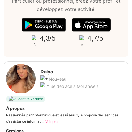
Particulier ou professionnel, créez votre profil et
développez votre activité.
4,3/5
4,7/5
Dalya
Nouveau
Se déplace à Morlanwelz
Identité vérifiée
À propos
Passionnée par l’informatique et les réseaux, je propose des services
d’assistance informati...
Voir plus
Services