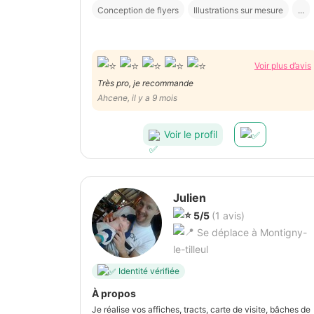
Conception de flyers
Illustrations sur mesure
...
Voir plus d’avis
Très pro, je recommande
Ahcene, il y a 9 mois
Voir le profil
Julien
5/5
(1 avis)
Se déplace à Montigny-
le-tilleul
Identité vérifiée
À propos
Je réalise vos affiches, tracts, carte de visite, bâches de