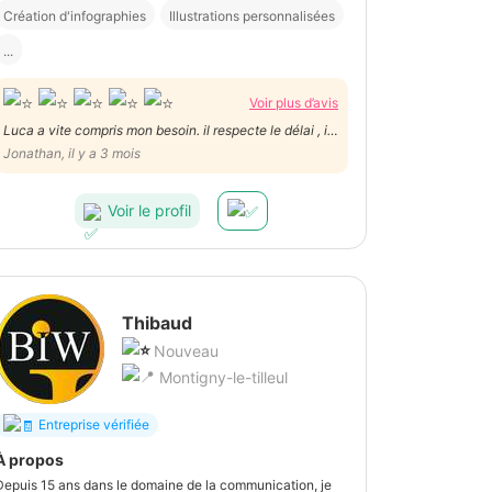
Création d'infographies
Illustrations personnalisées
...
Voir plus d’avis
Luca a vite compris mon besoin. il respecte le délai , il
travaille excessivement bien. Il est structuré et archi-
Jonathan, il y a 3 mois
pro .Bref, je recommande vivement Luca qui en plus de
tout est extrêmement sympathique.
Voir le profil
Thibaud
Nouveau
Montigny-le-tilleul
Entreprise vérifiée
À propos
Depuis 15 ans dans le domaine de la communication, je