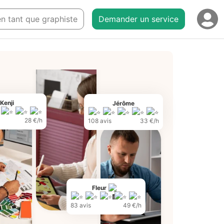
 en tant que graphiste
Demander un service
Kenji
Jérôme
28 €/h
108 avis
33 €/h
Fleur
83 avis
49 €/h