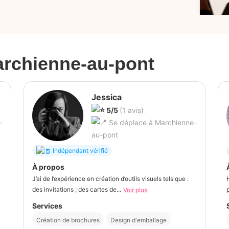
rchienne-au-pont
Jessica
5/5
(1 avis)
-
Se déplace à Marchienne-
au-pont
Indépendant vérifié
À propos
J’ai de l’expérience en création d’outils visuels tels que :
des invitations ; des cartes de...
Voir plus
Services
Création de brochures
Design d'emballage