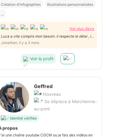
Création d'infographies
Illustrations personnalisées
...
Voir plus d’avis
Luca a vite compris mon besoin. il respecte le délai , il
travaille excessivement bien. Il est structuré et archi-
Jonathan, il y a 3 mois
pro .Bref, je recommande vivement Luca qui en plus de
tout est extrêmement sympathique.
Voir le profil
Geffred
Nouveau
Se déplace à Marchienne-
au-pont
Identité vérifiée
À propos
J'ai une chaîne youtube CGCM ou je fais des vidéos en