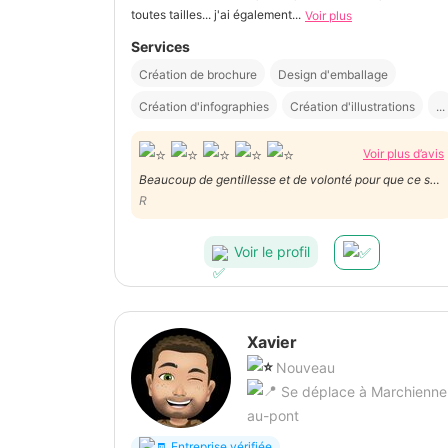
toutes tailles... j'ai également...
Voir plus
Services
Création de brochure
Design d'emballage
Création d'infographies
Création d'illustrations
...
Voir plus d’avis
Beaucoup de gentillesse et de volonté pour que ce soit
parfait!
R
Voir le profil
Xavier
Nouveau
Se déplace à Marchienne
au-pont
Entreprise vérifiée