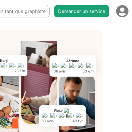
 en tant que graphiste
Demander un service
Kenji
Jérôme
28 €/h
108 avis
33 €/h
Fleur
83 avis
49 €/h