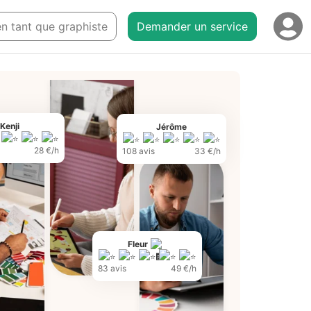
 en tant que graphiste
Demander un service
Kenji
Jérôme
28 €/h
108 avis
33 €/h
Fleur
83 avis
49 €/h