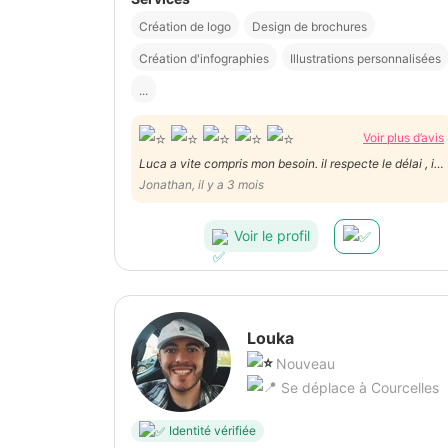
Création de logo
Design de brochures
Création d'infographies
Illustrations personnalisées
...
Voir plus d’avis
Luca a vite compris mon besoin. il respecte le délai , il
travaille excessivement bien. Il est structuré et archi-
Jonathan, il y a 3 mois
pro .Bref, je recommande vivement Luca qui en plus de
tout est extrêmement sympathique.
Voir le profil
Louka
Nouveau
Se déplace à Courcelles
Identité vérifiée