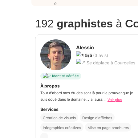
192
graphistes
à
Co
Alessio
5/5
(3 avis)
Se déplace à Courcelles
Identité vérifiée
À propos
Tout d'abord mes études sont là pour le prouver que je
suis doué dans le domaine. J'ai aussi...
Voir plus
Services
Création de visuels
Design d'affiches
Infographies créatives
Mise en page brochures
...