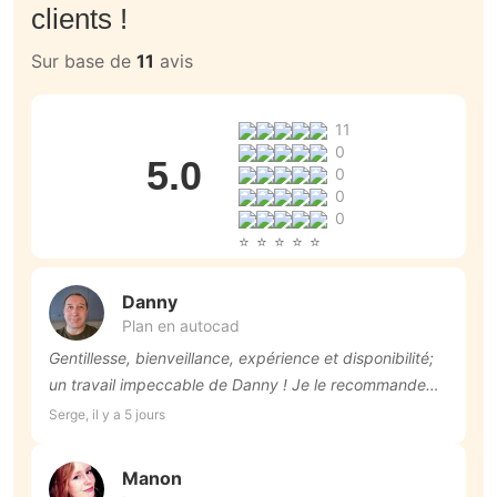
clients !
Sur base de
11
avis
11
0
5.0
0
0
0
Danny
Plan en autocad
Gentillesse, bienveillance, expérience et disponibilité;
un travail impeccable de Danny ! Je le recommande
vivement !
Serge, il y a 5 jours
Manon