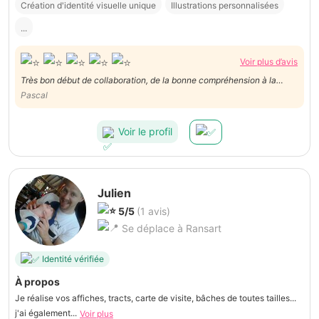
Création d'identité visuelle unique
Illustrations personnalisées
...
Voir plus d’avis
Très bon début de collaboration, de la bonne compréhension à la
phase de réalisation.
Pascal
Voir le profil
Julien
5/5
(1 avis)
Se déplace à Ransart
Identité vérifiée
À propos
Je réalise vos affiches, tracts, carte de visite, bâches de toutes tailles...
j'ai également...
Voir plus