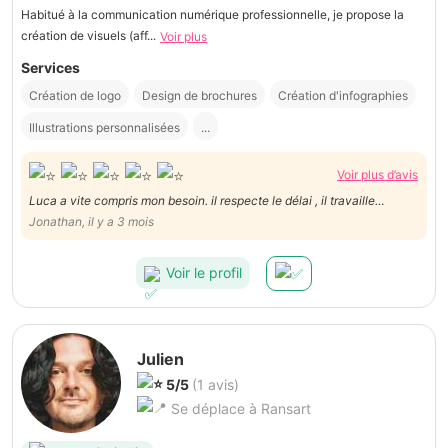
Habitué à la communication numérique professionnelle, je propose la
création de visuels (aff...
Voir plus
Services
Création de logo
Design de brochures
Création d'infographies
Illustrations personnalisées
...
Voir plus d’avis
Luca a vite compris mon besoin. il respecte le délai , il travaille
excessivement bien. Il est structuré et archi-pro .Bref, je recommande
Jonathan, il y a 3 mois
vivement Luca qui en plus de tout est extrêmement sympathique.
Voir le profil
Julien
5/5
(1 avis)
Se déplace à Ransart