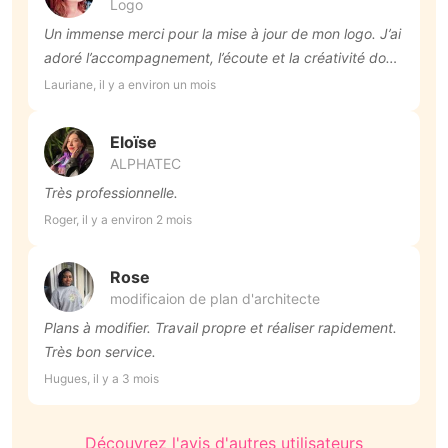
Logo
Un immense merci pour la mise à jour de mon logo. J’ai
adoré l’accompagnement, l’écoute et la créativité dont
Manon a fait preuve. Le résultat est exactement ce
Lauriane, il y a environ un mois
que j’espérais.
Eloïse
ALPHATEC
Très professionnelle.
Roger, il y a environ 2 mois
Rose
modificaion de plan d'architecte
Plans à modifier. Travail propre et réaliser rapidement.
Très bon service.
Hugues, il y a 3 mois
Découvrez l'avis d'autres utilisateurs