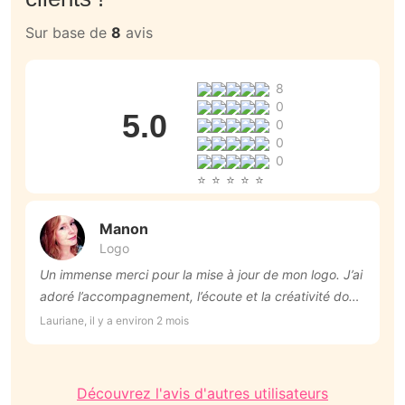
Sur base de
8
avis
8
0
5.0
0
0
0
Manon
Logo
Un immense merci pour la mise à jour de mon logo. J’ai
T
adoré l’accompagnement, l’écoute et la créativité dont
Ro
Manon a fait preuve. Le résultat est exactement ce
Lauriane, il y a environ 2 mois
que j’espérais.
Découvrez l'avis d'autres utilisateurs