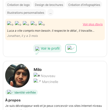
Création de logo
Design de brochures
Création d'infographies
Illustrations personnalisées
...
Voir plus d’avis
Luca a vite compris mon besoin. il respecte le délai , il travaille
excessivement bien. Il est structuré et archi-pro .Bref, je recommande
Jonathan, il y a 3 mois
vivement Luca qui en plus de tout est extrêmement sympathique.
Voir le profil
Milo
Nouveau
Marcinelle
Identité vérifiée
À propos
Je suis développeur web et je peux concevoir vos sites internet niveau