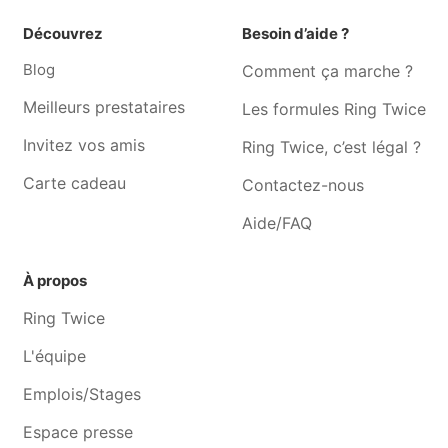
Graphiste Leernes
Graphiste Ransart
Découvrez
Besoin d’aide ?
Graphiste Gosselies
Graphiste Fontaine-l'evêque
Blog
Comment ça marche ?
Graphiste Souvret
Graphiste Nalinnes
Meilleurs prestataires
Les formules Ring Twice
Graphiste Gerpinnes
Graphiste Farciennes
Invitez vos amis
Ring Twice, c’est légal ?
Carte cadeau
Contactez-nous
Aide/FAQ
À propos
Ring Twice
L'équipe
Emplois/Stages
Espace presse