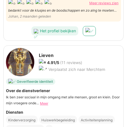
Meer reviews zien
bedankt voor de klusjes en de boodschappen en zo alng te moeten
wachten in het ziekenhuis
Johan, 2 maanden geleden
Het profiel bekijken
Lieven
4.91/5
(11 reviews)
Verplaatst zich naar Merchtem
Geverifieerde identiteit
Over de dienstverlener
Ik ben zeer sociaal in mijn omgang met alle mensen, groot en klein. Door
mijn vroegere onde...
Meer
Diensten
Kinderverzorging
Huiswerkbegeleiding
Activiteitenplanning