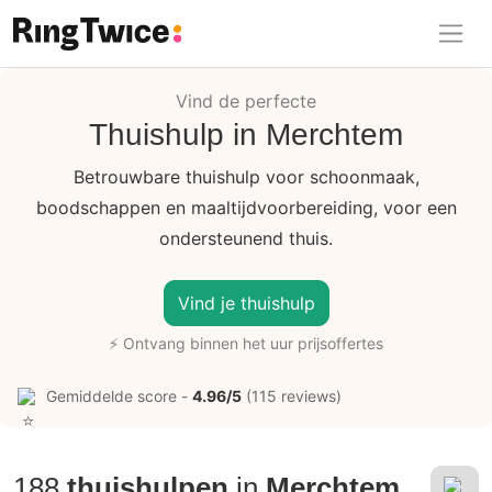
Ring Twice
Vind de perfecte
Thuishulp in Merchtem
Betrouwbare thuishulp voor schoonmaak,
boodschappen en maaltijdvoorbereiding, voor een
ondersteunend thuis.
Vind je thuishulp
⚡ Ontvang binnen het uur prijsoffertes
Gemiddelde score -
4.96/5
(115 reviews)
188
thuishulpen
in
Merchtem