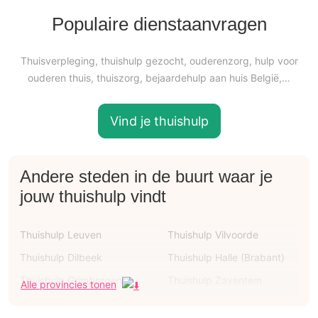
Populaire dienstaanvragen
Thuisverpleging, thuishulp gezocht, ouderenzorg, hulp voor
ouderen thuis, thuiszorg, bejaardehulp aan huis België,…
Vind je thuishulp
Andere steden in de buurt waar je
jouw thuishulp vindt
Thuishulp Leuven
Thuishulp Vilvoorde
Thuishulp Dilbeek
Thuishulp Halle (Brabant)
Thuishulp Grimbergen
Thuishulp Zaventem
Alle provincies tonen
Thuishulp Sint-pieters-
Thuishulp Tienen