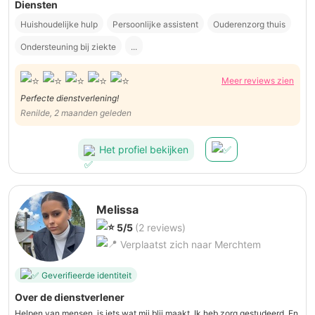
Diensten
Huishoudelijke hulp
Persoonlijke assistent
Ouderenzorg thuis
Ondersteuning bij ziekte
...
Meer reviews zien
Perfecte dienstverlening!
Renilde, 2 maanden geleden
Het profiel bekijken
Melissa
5/5
(2 reviews)
Verplaatst zich naar Merchtem
Geverifieerde identiteit
Over de dienstverlener
Helpen van mensen, is iets wat mij blij maakt. Ik heb zorg gestudeerd. En