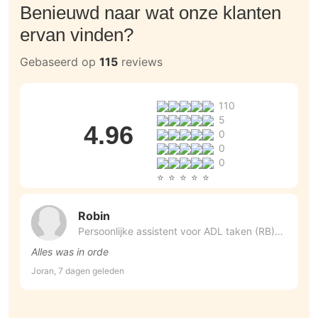
Benieuwd naar wat onze klanten
ervan vinden?
Gebaseerd op
115
reviews
110
5
4.96
0
0
0
Robin
Persoonlijke assistent voor ADL taken (RB)
(7)
Alles was in orde
B
Joran, 7 dagen geleden
R