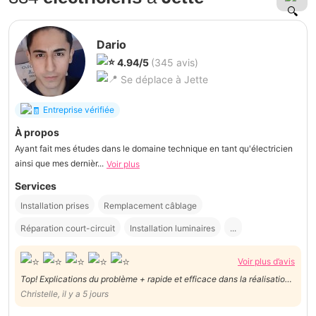
Dario
4.94/5
(345 avis)
Se déplace à Jette
Entreprise vérifiée
À propos
Ayant fait mes études dans le domaine technique en tant qu'électricien
ainsi que mes dernièr...
Voir plus
Services
Installation prises
Remplacement câblage
Réparation court-circuit
Installation luminaires
...
Voir plus d’avis
Top! Explications du problème + rapide et efficace dans la réalisation
de la tâche !
Christelle, il y a 5 jours