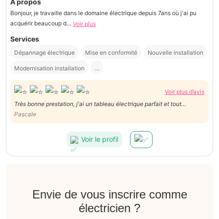
À propos
Bonjour, je travaille dans le domaine électrique depuis 7ans où j'ai pu
acquérir beaucoup d...
Voir plus
Services
Dépannage électrique
Mise en conformité
Nouvelle installation
Modernisation installation
...
Voir plus d’avis
Très bonne prestation, j'ai un tableau électrique parfait et tout
fonctionne très bien. Mounaim est de bon conseil et son travail est
Pascale
soigné. Je le reprendrai sans hésiter.
Voir le profil
Envie de vous inscrire comme
électricien ?