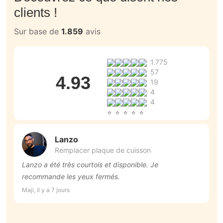
clients !
Sur base de
1.859
avis
1.775
57
4.93
19
4
4
Lanzo
Remplacer plaque de cuisson
Lanzo a été très courtois et disponible. Je
E
recommande les yeux fermés.
An
Maji, il y a 7 jours