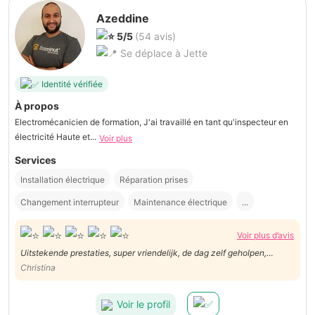
Azeddine
5/5
(54 avis)
Se déplace à Jette
Identité vérifiée
À propos
Electromécanicien de formation, J'ai travaillé en tant qu'inspecteur en
électricité Haute et...
Voir plus
Services
Installation électrique
Réparation prises
Changement interrupteur
Maintenance électrique
...
Voir plus d’avis
Uitstekende prestaties, super vriendelijk, de dag zelf geholpen,
gewoon fantastisch 🙏
Christina
Voir le profil