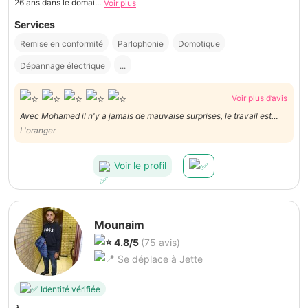
26 ans dans le domai...
Voir plus
Services
Remise en conformité
Parlophonie
Domotique
Dépannage électrique
...
Voir plus d’avis
Avec Mohamed il n'y a jamais de mauvaise surprises, le travail est
toujours très professionnel, dans la bonne humeur et la convivialité.
L'oranger
Voir le profil
Mounaim
4.8/5
(75 avis)
Se déplace à Jette
Identité vérifiée