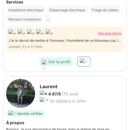
Services
Installation électrique
Dépannage électrique
Tirage de câbles
Révision installation
...
Voir plus d’avis
J'ai le devoir de mettre à l'honneur, l'honnêteté de ce Monsieur car, il
m'avit remis à ma demande, un forfait de 150€. Mais quand il est
Joseph, il y a 11 mois
venu, il m'a compté juste 20€ car pour lui, c'était juste des réglages à
faire. Cela lui a pris 1 heure. Merci
Voir le profil
Laurent
4.97/5
(70 avis)
Se déplace à Jette
Identité vérifiée
À propos
Bonjour, Je suis dessinateur de basse, mais je réalise de mise en