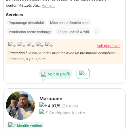
conformité,...etc J’ai...
Voir plus
Services
Dépannage électricité
Mise en conformité élec
Installation borne recharge
Réseau câblé & wifi
...
Voir plus d’avis
Prestation à la hauteur des attentes avec un prestataire compétent et
rationnel
Sébastien, il y a 3 jours
Voir le profil
Marouane
4.97/5
(64 avis)
Se déplace à Jette
Identité vérifiée