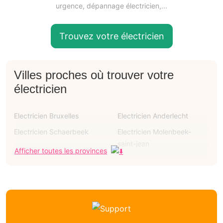
urgence, dépannage électricien,...
Trouvez votre électricien
Villes proches où trouver votre
électricien
Electricien Bruxelles
Electricien Anderlecht
Electricien Schaerbeek
Electricien Molenbeek-
saint-jean
Afficher toutes les provinces
Electricien Ixelles
Electricien Uccle
Electricien Woluwe-saint-
Electricien Forest
lambert
Electricien Etterbeek
Électricien Ganshoren
Électricien Koekelberg
Électricien Laeken