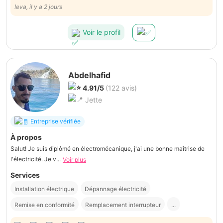
réparé ma sonnette. Je recommande vivement Taha comme
Ieva, il y a 2 jours
électricien. Il maîtrise parfaitement l'électricité. MERCI, Taha
Voir le profil
Abdelhafid
4.91/5
(122 avis)
Jette
Entreprise vérifiée
À propos
Salut! Je suis diplômé en électromécanique, j'ai une bonne maîtrise de
l'électricité. Je v...
Voir plus
Services
Installation électrique
Dépannage électricité
Remise en conformité
Remplacement interrupteur
...