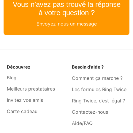
Vous n’avez pas trouvé la réponse
Électricien Berchem-sainte-
Électricien Neder-over-
à votre question ?
agathe
heembeek
Envoyez-nous un message
Électricien Saint-gilles
Électricien Evere
Électricien Woluwe-saint-
Électricien Auderghem
pierre
Électricien Watermael-
Électricien La Hulpe
boitsfort
Électricien Waterloo
Électricien Genval
Découvrez
Besoin d’aide ?
Électricien Braine-le-
Électricien Braine-l'alleud
Blog
Comment ça marche ?
château
Meilleurs prestataires
Les formules Ring Twice
Électricien Rixensart
Électricien Ohain
Invitez vos amis
Ring Twice, c’est légal ?
Électricien Tubize
Électricien Ophain
Carte cadeau
Contactez-nous
Électricien Lasne
Électricien Wavre
Aide/FAQ