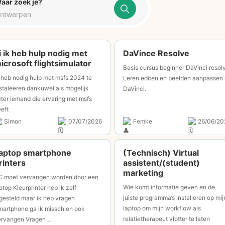
aar zoek je?
i ik heb hulp nodig met
DaVince Resolve
icrosoft flightsimulator
Basis cursus beginner DaVinci resol
 heb nodig hulp met msfs 2024 te
Leren editen en beelden aanpassen 
staleeren dankuwel als mogelijk
DaVinci.
ter iemand die ervaring met msfs
eft
Simon
07/07/2026
Femke
26/06/20
aptop smartphone
(Technisch) Virtual
rinters
assistent/(student)
marketing
C moet vervangen worden door een
Wie komt informatie geven en de
ptop Kleurprinter heb ik zelf
juiste programma’s installeren op mij
gesteld maar ik heb vragen
laptop om mijn workflow als
martphone ga ik misschien ook
relatietherapeut vlotter te laten
rvangen Vragen ...