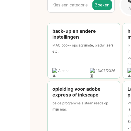
W
Kies een categorie
Zoeken
back-up en andere
h
instellingen
m
MAC book- opslagruimte, bladwijzers
ik
etc.
in
be
he
Albena
13/07/2026
opleiding voor adobe
L
express of inkscape
p
beide programma's staan reeds op
P
mijn mac
la
in
S
ve