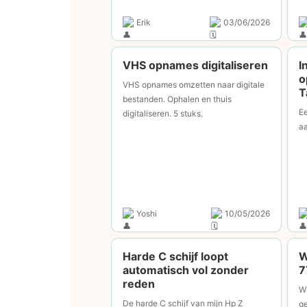
Erik
03/06/2026
VHS opnames digitaliseren
I
o
VHS opnames omzetten naar digitale
T
bestanden. Ophalen en thuis
E
digitaliseren. 5 stuks.
a
Yoshi
10/05/2026
Harde C schijf loopt
W
automatisch vol zonder
7
reden
Wi
De harde C schijf van mijn Hp Z
ge