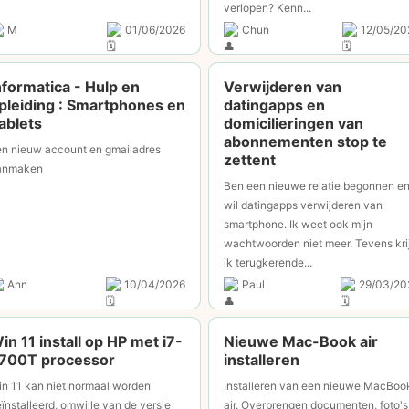
verlopen? Kenn...
M
01/06/2026
Chun
12/05/20
nformatica - Hulp en
Verwijderen van
pleiding : Smartphones en
datingapps en
ablets
domicilieringen van
abonnementen stop te
en nieuw account en gmailadres
zettent
anmaken
Ben een nieuwe relatie begonnen e
wil datingapps verwijderen van
smartphone. Ik weet ook mijn
wachtwoorden niet meer. Tevens kri
ik terugkerende...
Ann
10/04/2026
Paul
29/03/20
in 11 install op HP met i7-
Nieuwe Mac-Book air
700T processor
installeren
n 11 kan niet normaal worden
Installeren van een nieuwe MacBoo
ïnstalleerd, omwille van de versie
air. Overbrengen documenten, foto's