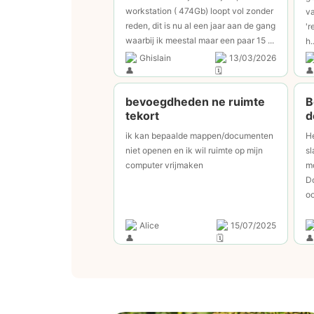
workstation ( 474Gb) loopt vol zonder
va
reden, dit is nu al een jaar aan de gang
'r
waarbij ik meestal maar een paar 15 ...
h..
Ghislain
13/03/2026
bevoegdheden ne ruimte
B
tekort
d
ik kan bepaalde mappen/documenten
He
niet openen en ik wil ruimte op mijn
sl
computer vrijmaken
m
Do
oo
Alice
15/07/2025