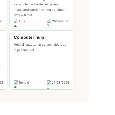
verschillende toestellen geher-
installeerd worden: printer verbinden
dmv wifi met ...
25
Erna
29/09/2025
Computer hulp
Hulp bij opzetten programmable,s op
mijn computer
em
25
Ronald
27/03/2025