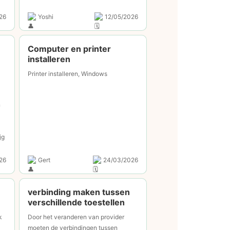
26
Yoshi
12/05/2026
Computer en printer
installeren
Printer installeren, Windows
n
jg
26
Gert
24/03/2026
verbinding maken tussen
verschillende toestellen
k
Door het veranderen van provider
moeten de verbindingen tussen