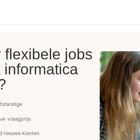
flexibele jobs
t informatica
?
elfstandige
ouw vraagprijs
d nieuwe klanten