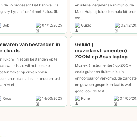
n de i7-processor. Dat kan wel via
en allerlei gegevens van mijn oude
egistry bypass' en/of met Rufus. (Ik
Mac. Hulp bij Icloud en hulp bij leren
.
we...
Bob
04/12/2025
Guido
02/12/20
ewaren van bestanden in
Geluid (
e clouds
muziekinstrumenten)
ZOOM op Asus laptop
t lukt mij niet om bestanden op te
Muziek ( instrumenten) op ZOOM
aan waar ik ze wil hebben, ze
zoals guitar en fluitmuziek is
oeten zeker op drive komen.
onhoorbaar of vervormd, de zangst
orsturen via mail naar anderen lukt
en gewoon gesproken taal is wel
k niet al...
goed, ook de test...
Roos
14/06/2025
Rune
04/05/20