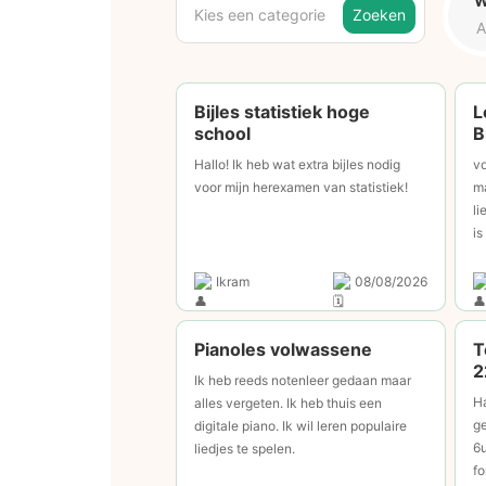
W
Kies een categorie
Zoeken
Bijles statistiek hoge
L
school
B
Hallo! Ik heb wat extra bijles nodig
vo
voor mijn herexamen van statistiek!
ma
li
is
Ikram
08/08/2026
Pianoles volwassene
T
2
Ik heb reeds notenleer gedaan maar
Ha
alles vergeten. Ik heb thuis een
ge
digitale piano. Ik wil leren populaire
6u
liedjes te spelen.
f