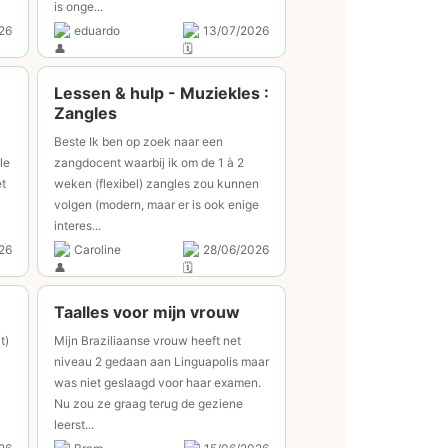
is onge...
26
eduardo
13/07/2026
Lessen & hulp - Muziekles :
Zangles
Beste Ik ben op zoek naar een
le
zangdocent waarbij ik om de 1 à 2
t
weken (flexibel) zangles zou kunnen
volgen (modern, maar er is ook enige
interes...
26
Caroline
28/06/2026
Taalles voor mijn vrouw
t)
Mijn Braziliaanse vrouw heeft net
niveau 2 gedaan aan Linguapolis maar
was niet geslaagd voor haar examen.
Nu zou ze graag terug de geziene
leerst...