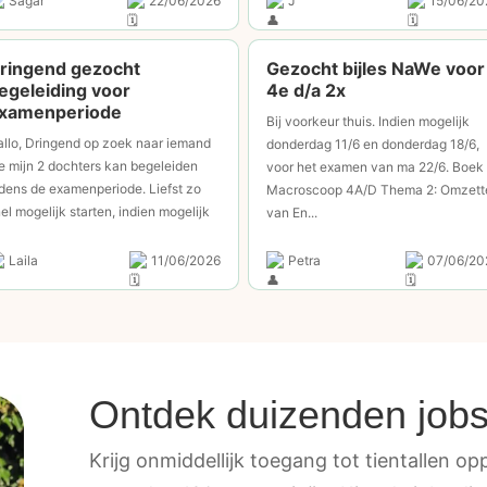
Sagar
22/06/2026
J
15/06/20
ringend gezocht
Gezocht bijles NaWe voor
egeleiding voor
4e d/a 2x
xamenperiode
Bij voorkeur thuis. Indien mogelijk
llo, Dringend op zoek naar iemand
donderdag 11/6 en donderdag 18/6,
e mijn 2 dochters kan begeleiden
voor het examen van ma 22/6. Boek
jdens de examenperiode. Liefst zo
Macroscoop 4A/D Thema 2: Omzett
el mogelijk starten, indien mogelijk
van En...
Laila
11/06/2026
Petra
07/06/20
Ontdek duizenden job
Krijg onmiddellijk toegang tot tientallen oppo