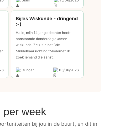
26
Bram
15/06/2026
Bijles Wiskunde - dringend
:-)
Hallo, mijn 14 jarige dochter heeft
aanstaande donderdag examen
wiskunde. Ze zit in het 3de
en
Middelbaar richting "Moderne". Ik
zoek iemand die aanst...
26
Duncan
06/06/2026
s per week
rtuniteiten bij jou in de buurt, en dit in