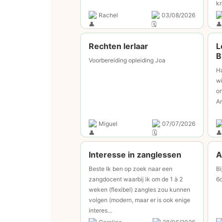
kr
Rachel
03/08/2026
Rechten lerlaar
L
B
Voorbereiding opleiding Joa
Ha
wi
on
An
Miguel
07/07/2026
Interesse in zanglessen
A
Beste Ik ben op zoek naar een
Bi
zangdocent waarbij ik om de 1 à 2
6d
weken (flexibel) zangles zou kunnen
volgen (modern, maar er is ook enige
interes...