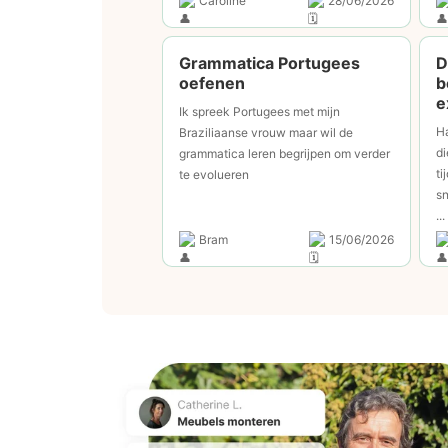
Caroline
28/06/2026
Grammatica Portugees
D
oefenen
b
e
Ik spreek Portugees met mijn
Ha
Braziliaanse vrouw maar wil de
di
grammatica leren begrijpen om verder
ti
te evolueren
sn
...
Bram
15/06/2026