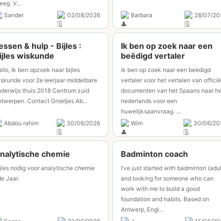
eeg. V...
Sander
02/08/2026
Barbara
28/07/20
essen & hulp - Bijles :
Ik ben op zoek naar een
ijles wiskunde
beëdigd vertaler
llo, Ik ben opzoek naar bijles
ik ben op zoek naar een beëdigd
skunde voor 2e leerjaar middelbare
vertaler voor het vertalen van officië
derwijs thuis 2018 Centrum zuid
documenten van het Spaans naar he
twerpen. Contact Groetjes Ab...
nederlands voor een
huwelijksaanvraag. ...
Abdou rahim
30/06/2026
Wim
30/06/20
nalytische chemie
Badminton coach
jles nodig voor analytische chemie
I’ve just started with badminton (adul
e Jaar.
and looking for someone who can
work with me to build a good
foundation and habits. Based on
Antwerp, Engl...