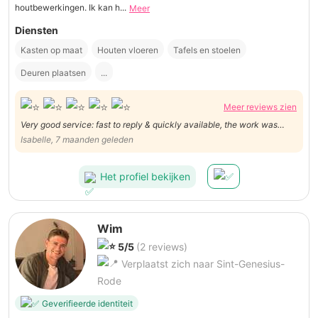
houtbewerkingen. Ik kan h...
Meer
Diensten
Kasten op maat
Houten vloeren
Tafels en stoelen
Deuren plaatsen
...
Meer reviews zien
Very good service: fast to reply & quickly available, the work was
done well!
Isabelle, 7 maanden geleden
Het profiel bekijken
Wim
5/5
(2 reviews)
Verplaatst zich naar Sint-Genesius-
Rode
Geverifieerde identiteit