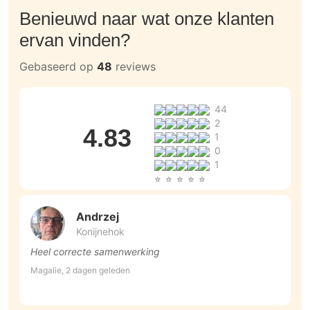
Benieuwd naar wat onze klanten
ervan vinden?
Gebaseerd op
48
reviews
44
2
4.83
1
0
1
Andrzej
Konijnehok
Heel correcte samenwerking
S
d
Magalie, 2 dagen geleden
A