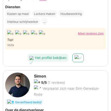
Diensten
Kasten op maat
Lockers maken
Houtbewerking
Interieur schrijnwerker
...
Meer reviews zien
Top!
Volta
Het profiel bekijken
Simon
5/5
(1 reviews)
Verplaatst zich naar Sint-Genesius-
Rode
Geverifieerd bedrijf
Over de dienstverlener