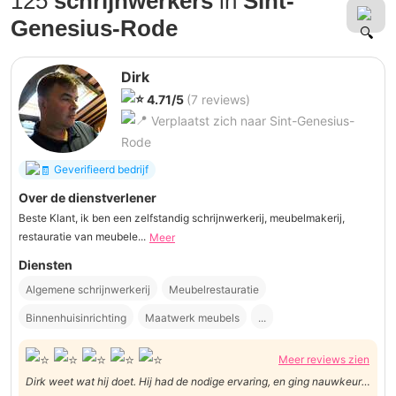
125
schrijnwerkers
in
Sint-
Genesius-Rode
Dirk
4.71/5
(7 reviews)
Verplaatst zich naar Sint-Genesius-
Rode
Geverifieerd bedrijf
Over de dienstverlener
Beste Klant, ik ben een zelfstandig schrijnwerkerij, meubelmakerij,
restauratie van meubele...
Meer
Diensten
Algemene schrijnwerkerij
Meubelrestauratie
Binnenhuisinrichting
Maatwerk meubels
...
Meer reviews zien
Dirk weet wat hij doet. Hij had de nodige ervaring, en ging nauwkeurig