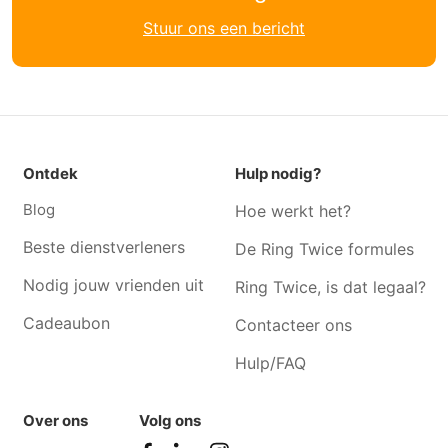
Schrijnwerker Hoeilaart
Schrijnwerker Ruisbroek
Stuur ons een bericht
Schrijnwerker Watermaal-
Schrijnwerker Huizingen
bosvoorde
Schrijnwerker Vorst
Schrijnwerker Oudergem
Schrijnwerker Elsene
Schrijnwerker Buizingen
Schrijnwerker Sint-gillis
Schrijnwerker Etterbeek
Ontdek
Hulp nodig?
Schrijnwerker Brussel
Schrijnwerker Anderlecht
Blog
Hoe werkt het?
Schrijnwerker Sint-pieters-
Schrijnwerker Lembeek
woluwe
Beste dienstverleners
De Ring Twice formules
Schrijnwerker Overijse
Schrijnwerker Vlezenbeek
Nodig jouw vrienden uit
Ring Twice, is dat legaal?
Cadeaubon
Contacteer ons
Hulp/FAQ
Over ons
Volg ons