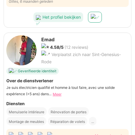
en voorzichtig te werk. We zijn bijzonder tevreden. Tot een volgende
Gilles, 6 maanden geleden
keer, Dirk!
Het profiel bekijken
Emad
4.58/5
(12 reviews)
Verplaatst zich naar Sint-Genesius-
Rode
Geverifieerde identiteit
Over de dienstverlener
Je suis électricien qualifié et homme à tout faire, avec une solide
expérience (>5 ans) dans...
Meer
Diensten
Menuiserie intérieure
Rénovation de portes
Montage de meubles
Réparation de volets
...