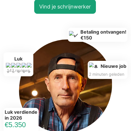
Vind je schrijnwerker
Betaling ontvangen!
€150
Luk
Nieuwe job
147 reviews
2 minuten geleden
Luk verdiende
in 2026
€5.350