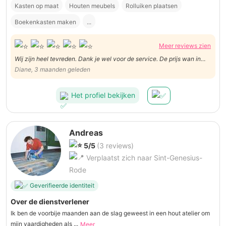
Kasten op maat
Houten meubels
Rolluiken plaatsen
Boekenkasten maken
...
Meer reviews zien
Wij zijn heel tevreden. Dank je wel voor de service. De prijs wan in
orde voor ons
Diane, 3 maanden geleden
Het profiel bekijken
Andreas
5/5
(3 reviews)
Verplaatst zich naar Sint-Genesius-
Rode
Geverifieerde identiteit
Over de dienstverlener
Ik ben de voorbije maanden aan de slag geweest in een hout atelier om
mijn vaardigheden als ...
Meer