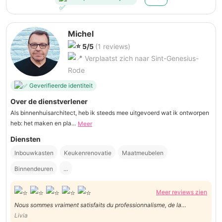
Michel
5/5
(1 reviews)
Verplaatst zich naar Sint-Genesius-
Rode
Geverifieerde identiteit
Over de dienstverlener
Als binnenhuisarchitect, heb ik steeds mee uitgevoerd wat ik ontworpen
heb: het maken en pla...
Meer
Diensten
Inbouwkasten
Keukenrenovatie
Maatmeubelen
Binnendeuren
...
Meer reviews zien
Nous sommes vraiment satisfaits du professionnalisme, de la
disponibilité et de la qualité du travail de Michel. Nous le
Livia