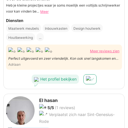
Heb je kleine projectjes waar je soms moeilijk een voltijds schrijnwerker
voor kan vinden be...
Meer
Diensten
Maatwerk meubels
Inbouwkasten
Design houtwerk
Houtbewerking
...
Meer reviews zien
Perfect uitgevoerd en zeer vriendelijk. Kon ook snel langskomen en
was stipt op tijd. De volgende keer dat ik nog een schrijnwerkersklus
Adriaan
heb neem ik sowieso weer contact op met Simon.
Het profiel bekijken
El hasan
5/5
(1 reviews)
Verplaatst zich naar Sint-Genesius-
Rode