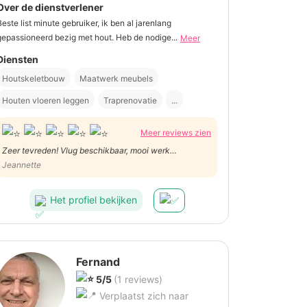
Over de dienstverlener
Beste list minute gebruiker, ik ben al jarenlang
gepassioneerd bezig met hout. Heb de nodige...
Meer
Diensten
Houtskeletbouw
Maatwerk meubels
Houten vloeren leggen
Traprenovatie
...
Meer reviews zien
Zeer tevreden! Vlug beschikbaar, mooi werk
afgeleverd, nog wat extra klusjes gedaan, goede
Jeannette
communicatie en de werken uitgevoerd aan een zacht
prijsje.
Het profiel bekijken
Fernand
5/5
(1 reviews)
Verplaatst zich naar