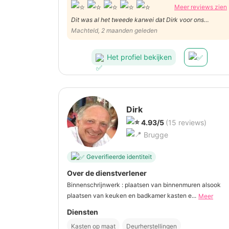
Meer reviews zien
Dit was al het tweede karwei dat Dirk voor ons
uitvoerde. Zoals de vorige keer heel fijn samenwerken
Machteld, 2 maanden geleden
en een fantastisch resultaat. Dank je, Dirk!
Het profiel bekijken
Dirk
4.93/5
(15 reviews)
Brugge
Geverifieerde identiteit
Over de dienstverlener
Binnenschrijnwerk : plaatsen van binnenmuren alsook
plaatsen van keuken en badkamer kasten e...
Meer
Diensten
Kasten op maat
Deurherstellingen