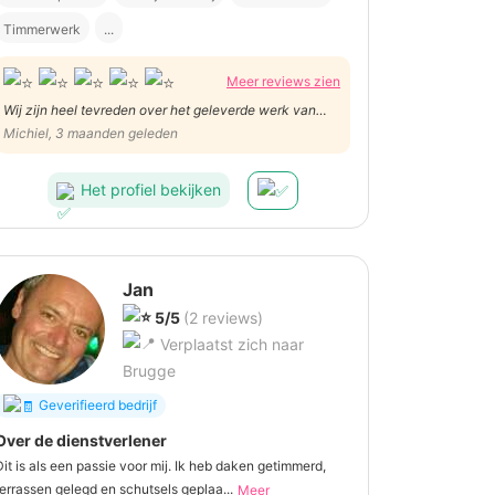
Timmerwerk
...
Meer reviews zien
Wij zijn heel tevreden over het geleverde werk van
Cédric. Vriendelijke man die onze zolder zeer netjes
Michiel, 3 maanden geleden
schilderklaar heeft gemaakt. Wij doen in de toekomst
zeker nog beroep op hem voor andere klusjes!
Het profiel bekijken
Jan
5/5
(2 reviews)
Verplaatst zich naar
Brugge
Geverifieerd bedrijf
Over de dienstverlener
Dit is als een passie voor mij. Ik heb daken getimmerd,
terrassen gelegd en schutsels geplaa...
Meer