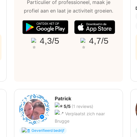
Particulier of professioneel, maak je
profiel aan en laat je activiteit groeien.
4,3/5
4,7/5
Patrick
5/5
(1 reviews)
Verplaatst zich naar
Brugge
Geverifieerd bedrijf