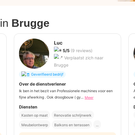
in
Brugge
Luc
5/5
(9 reviews)
Verplaatst zich naar
Brugge
Geverifieerd bedrijf
Over de dienstverlener
Ik ben in het bezit van Professionele machines voor een
fijne afwerking . Ook droogbouw ( gy...
Meer
Diensten
Kasten op maat
Renovatie schrijnwerk
Meubelontwerp
Balkons en terrassen
...