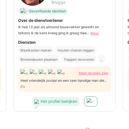
Brugge
Geverifieerde identiteit
Over de dienstverlener
Ik heb 13 jaar als allround bouwvakker gewerkt en
telkens ik de kans kreeg ging ik graag mee...
Meer
Diensten
Maatkasten maken
Houten vloeren leggen
Binnendeuren plaatsen
Trappen renoveren
...
Meer reviews zien
Heel vriendelijk joviaal en een zeer handige man die
moeilijke dingen ook oplost bedankt gr els
Els
Het profiel bekijken