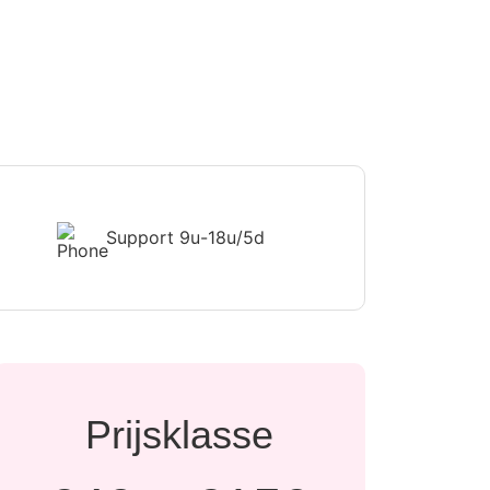
Support
9u-18u/5d
Prijsklasse