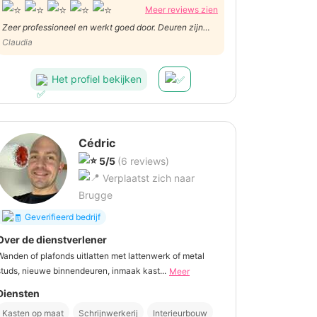
Meer reviews zien
Zeer professioneel en werkt goed door. Deuren zijn
goed geplaatst
Claudia
Het profiel bekijken
Cédric
5/5
(6 reviews)
Verplaatst zich naar
Brugge
Geverifieerd bedrijf
Over de dienstverlener
Wanden of plafonds uitlatten met lattenwerk of metal
studs, nieuwe binnendeuren, inmaak kast...
Meer
Diensten
Kasten op maat
Schrijnwerkerij
Interieurbouw