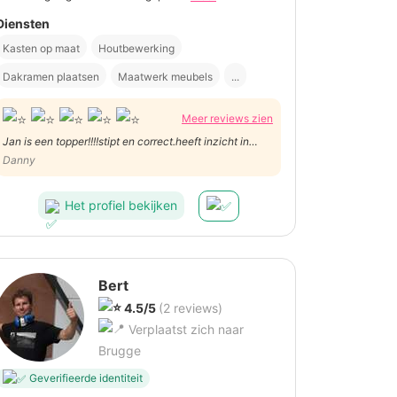
Diensten
Kasten op maat
Houtbewerking
Dakramen plaatsen
Maatwerk meubels
...
Meer reviews zien
Jan is een topper!!!!stipt en correct.heeft inzicht in
werk en vind altijd een oplossing.levert mooi werk
Danny
af.zeker aan te raden.
Het profiel bekijken
Bert
4.5/5
(2 reviews)
Verplaatst zich naar
Brugge
Geverifieerde identiteit