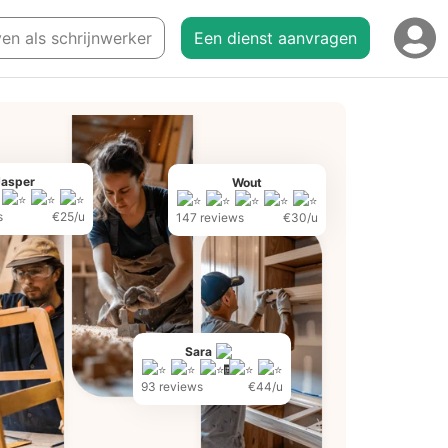
ven als schrijnwerker
Een dienst aanvragen
Jasper
Wout
s
€25/u
147 reviews
€30/u
Sara
93 reviews
€44/u