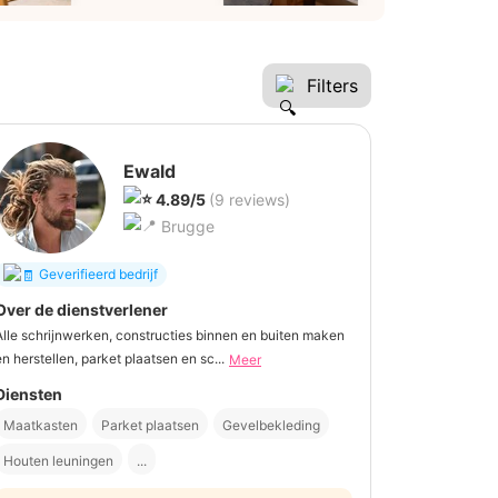
Filters
Ewald
4.89/5
(9 reviews)
Brugge
Geverifieerd bedrijf
Over de dienstverlener
Alle schrijnwerken, constructies binnen en buiten maken
en herstellen, parket plaatsen en sc...
Meer
Diensten
Maatkasten
Parket plaatsen
Gevelbekleding
Houten leuningen
...