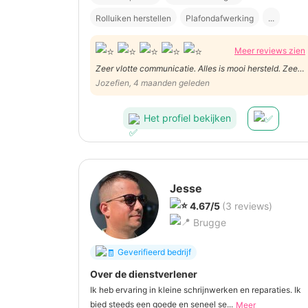
Rolluiken herstellen
Plafondafwerking
...
Meer reviews zien
Zeer vlotte communicatie. Alles is mooi hersteld. Zeer
vriendelijk en correct in afspraken. Een echte
Jozefien, 4 maanden geleden
aanrader.
Het profiel bekijken
Jesse
4.67/5
(3 reviews)
Brugge
Geverifieerd bedrijf
Over de dienstverlener
Ik heb ervaring in kleine schrijnwerken en reparaties. Ik
bied steeds een goede en seneel se...
Meer